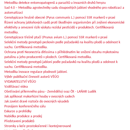
Metodika detekce entomopatogenů a parazitů u invazních druhů hmyzu
Sad 4.0 – Metodika agrotechniky sadu sloupovitých jabloní vhodného pro robotizaci a
automatizaci
Genotypizace hrušně obecné (Pyrus communis L.) pomocí SSR markerů v praxi
Řízení ochrany jabloňových sadů proti škodlivým organismům při zvýšení ekonomické
efektivity a omezení rizik výskytu reziduí pesticidů v produktech. Certifikovaná
metodika.
Genotypizace třešně ptačí (Prunus avium L.) pomocí SSR markerů v praxi
Selekční metody genotypů peckovin podle požadavků na kvalitu plodů a odolnost k
suchu. Certifikovaná metodika.
Ochrana proti Neonectria ditissima s přihlédnutím ke snížení obsahu mykotoxinu
patulinu a jeho producentů v plodech. Certifikovaná metodika.
Selekční metody genotypů jabloní podle požadavků na kvalitu plodů a odolnost k
suchu. Certifikovaná metodika.
Metodika inovace regulace plodnosti jabloní.
Výběr publikační činnosti autorů VŠÚO
VYDAVATELSTVÍ VŠÚO
Vzdělávací videa
Ošetřování příkrmného pásu - Zemědělsý svaz ČR - LAŇAR Luděk
Jak aplikovat mykorhizní houby v ovocných sadech
Jak zavést dravé roztoče do ovocných výsadeb
Pronájem konferenčního sálu
Exkurze a prohlídky
Nabídka produkce a prodej
Představení produktů
Stromky a keře prostokořenné i kontejnerované