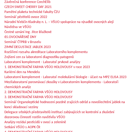
Závěrečná konference CzechElib
CZECH SWEET CHERRY DAY 2021
Pamětní plaketa technické fakulty ČZU
Seminář pěstitelů ovoce 2022
Národní hřebčín Kladruby n. L. – VŠUO spolupráce na výsadbě ovocných alejí
Návštěva ve VŠÚO
Čestné uznání Ing. Jitce Blažkové
65.OVOCNÁŘSKÉ DNY
Seminář ČTPRB v Bruselu
ZIMNÍ DEGUSTACE JABLEK 2023
Rozšíření rozsahu akreditace Laboratorního komplementu
Zvýšení cen za laboratorní diagnostiku patogenů
Laboratorní komplement - Laboratoř prvkové analýzy
1. DEMONSTRAČNÍ FARMA VŠÚO HOLOVOUSY v roce 2023
Kariérní den na Mendelu
Laboratorní komplement - Laboratoř molekulární biologie - účast na MPZ ELISA 2023
Mezilaboratorní porovnávací zkoušky v Laboratorním komplementu - Laboratoři
chemických analýz
2. DEMONSTRAČNÍ FARMA VŠÚO HOLOVOUSY
3. DEMONSTRAČNÍ FARMA VŠÚO HOLOVOUSY
Seminář Organoleptické hodnocení pozdně zrajících odrůd a novošlechtění jablek na
konci skladovací sezóny
Delegace srbských představitelů institucí zabývajících se kontrolní a zkušební
dozorovou činností rostlin navštívila VŠÚO
Analýzy reziduí pesticidů v ovoci a zelenině
Setkání VŠÚO s AOPK ČR