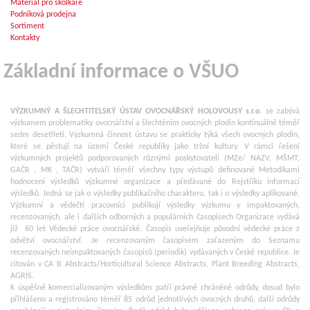
Materiál pro školkaře
Podniková prodejna
Sortiment
Kontakty
Základní informace o VŠUO
VÝZKUMNÝ A ŠLECHTITELSKÝ ÚSTAV OVOCNÁŘSKÝ HOLOVOUSY s.r.o.
se zabývá
výzkumem problematiky ovocnářství a šlechtěním ovocných plodin kontinuálně téměř
sedm desetiletí. Výzkumná činnost ústavu se prakticky týká všech ovocných plodin,
které se pěstují na území České republiky jako tržní kultury. V rámci řešení
výzkumných projektů podporovaných různými poskytovateli (MZe/ NAZV, MŠMT,
GAČR , MK , TAČR) vytváří téměř všechny typy výstupů definované Metodikami
hodnocení výsledků výzkumné organizace a předávané do Rejstříku informací
výsledků. Jedná se jak o výsledky publikačního charakteru, tak i o výsledky aplikované.
Výzkumní a vědečtí pracovníci publikují výsledky výzkumu v impaktovaných,
recenzovaných, ale i dalších odborných a populárních časopisech Organizace vydává
již 60 let Vědecké práce ovocnářské. Časopis uveřejňuje původní vědecké práce z
odvětví ovocnářství. Je recenzovaným časopisem zařazeným do Seznamu
recenzovaných neimpaktovaných časopisů (periodik) vydávaných v České republice. Je
citován v CA B Abstracts/Horticultural Science Abstracts, Plant Breeding Abstracts,
AGRIS.
K úspěšně komercializovaným výsledkům patří právně chráněné odrůdy, dosud bylo
přihlášeno a registrováno téměř 85 odrůd jednotlivých ovocných druhů, další odrůdy