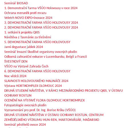
Seminář BIOSAD
1. Demonstrační farma VŠÚO Holovousy v roce 2024
Ochrana meruněk proti mrazu
Veletrh NOVO EXPO+inovace 2024
3. DEMONSTRAČNÍ FARMA VŠÚO HOLOVOUSY 2024
2. DEMONSTRAČNÍ FARMA VŠÚO HOLOVOUSY 2024
1. setkání k projektu QKIS
Návštěva z Tasmánie za třešněmi
5. DEMONSTRAČNÍ FARMA VŠÚO HOLOVOUSY
Jarní degustace jablek 2024
Seminář Invazní škodlivé organismy ovocných plodin
Odborná zahraniční exkurze v Lucembursku, Belgii a Francii
ŠVESTKOVÝ DEN
VŠÚO na Výstavě Zahrada Čech
6. DEMONSTRAČNÍ FARMA VŠÚO HOLOVOUSY
Noc vědců 2024
SLAVNOSTI HOLOVOUSKÉHO MALINÁČE 2024
Výstava HORTIKOMPLEX OLOMOUC 2024
DRUHÁ STUDIJNÍ NÁVŠTĚVA, V RÁMCI MEZINÁRODNÍHO PROJEKTU QKIS, V ÚSTAVU
OCHRANY ROSTLIN
OCENĚNÍ NA VÝSTAVĚ FLORA OLOMOUC HORTIKOMPLEX
Fytopatologie ovocných plodin
Vyznamenání pro prof. Dr. Ing. Borise Kršku (VŠÚO)
DRUHÁ STUDIJNÍ NÁVŠTĚVA V ÚSTAVU OCHRANY ROSTLIN, CENTRUM
ZEMĚDĚLSKÉHO VÝZKUMU HUN-REN, MARTONVÁSÁR, MAĎARSKO
Seminář pěstitelů ovoce 2024