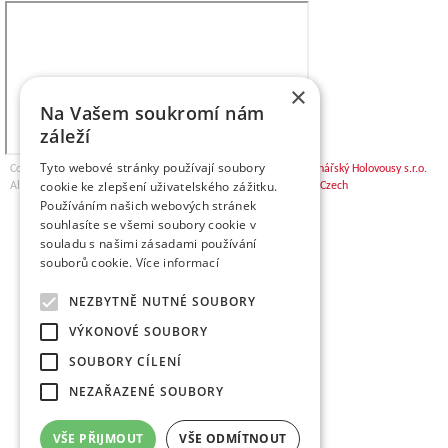
×
Na Vašem soukromí nám
záleží
Tyto webové stránky používají soubory
Copyright © 2026,
VŠÚO | Výzkumný a šlechtitelský ústav ovocnářský Holovousy s.r.o.
cookie ke zlepšení uživatelského zážitku.
All Rights Reserved. | Created by
OMEGA WEB Czech, OMEGA Czech
Používáním našich webových stránek
souhlasíte se všemi soubory cookie v
souladu s našimi zásadami používání
souborů cookie.
Více informací
NEZBYTNĚ NUTNÉ SOUBORY
VÝKONOVÉ SOUBORY
SOUBORY CÍLENÍ
NEZAŘAZENÉ SOUBORY
VŠE PŘIJMOUT
VŠE ODMÍTNOUT