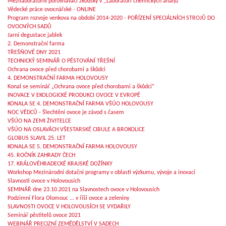
Mezilaboratorní porovnávací zkoušky v ,,Laboratoři chemických analýz“
Vědecké práce ovocnářské - ONLINE
Program rozvoje venkova na období 2014-2020 - POŘÍZENÍ SPECIÁLNÍCH STROJŮ DO
OVOCNÝCH SADŮ
Jarní degustace jablek
2. Demonstrační farma
TŘEŠŇOVÉ DNY 2021
TECHNICKÝ SEMINÁŘ O PĚSTOVÁNÍ TŘEŠNÍ
Ochrana ovoce před chorobami a škůdci
4. DEMONSTRAČNÍ FARMA HOLOVOUSY
Konal se seminář „Ochrana ovoce před chorobami a škůdci“
INOVACE V EKOLOGICKÉ PRODUKCI OVOCE V EVROPĚ
KONALA SE 4. DEMONSTRAČNÍ FARMA VŠÚO HOLOVOUSY
NOC VĚDCŮ - Šlechtění ovoce je závod s časem
VŠÚO NA ZEMI ŽIVITELCE
VŠÚO NA OSLAVÁCH VŠESTARSKÉ CIBULE A BROKOLICE
GLOBUS SLAVIL 25. LET
KONALA SE 5. DEMONSTRAČNÍ FARMA HOLOVOUSY
45. ROČNÍK ZAHRADY ČECH
17. KRÁLOVÉHRADECKÉ KRAJSKÉ DOŽÍNKY
Workshop Mezinárodní dotační programy v oblasti výzkumu, vývoje a inovací
Slavnosti ovoce v Holovousích
SEMINÁŘ dne 23.10.2021 na Slavnostech ovoce v Holovousích
Podzimní Flora Olomouc ... v říši ovoce a zeleniny
SLAVNOSTI OVOCE V HOLOVOUSÍCH SE VYDAŘILY
Seminář pěstitelů ovoce 2021
WEBINÁŘ PRECIZNÍ ZEMĚDĚLSTVÍ V SADECH