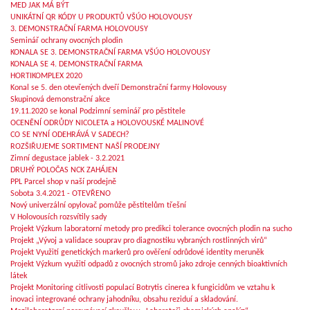
MED JAK MÁ BÝT
UNIKÁTNÍ QR KÓDY U PRODUKTŮ VŠÚO HOLOVOUSY
3. DEMONSTRAČNÍ FARMA HOLOVOUSY
Seminář ochrany ovocných plodin
KONALA SE 3. DEMONSTRAČNÍ FARMA VŠÚO HOLOVOUSY
KONALA SE 4. DEMONSTRAČNÍ FARMA
HORTIKOMPLEX 2020
Konal se 5. den otevřených dveří Demonstrační farmy Holovousy
Skupinová demonstrační akce
19.11.2020 se konal Podzimní seminář pro pěstitele
OCENĚNÍ ODRŮDY NICOLETA a HOLOVOUSKÉ MALINOVÉ
CO SE NYNÍ ODEHRÁVÁ V SADECH?
ROZŠIŘUJEME SORTIMENT NAŠÍ PRODEJNY
Zimní degustace jablek - 3.2.2021
DRUHÝ POLOČAS NCK ZAHÁJEN
PPL Parcel shop v naší prodejně
Sobota 3.4.2021 - OTEVŘENO
Nový univerzální opylovač pomůže pěstitelům třešní
V Holovousích rozsvítily sady
Projekt Výzkum laboratorní metody pro predikci tolerance ovocných plodin na sucho
Projekt „Vývoj a validace souprav pro diagnostiku vybraných rostlinných virů“
Projekt Využití genetických markerů pro ověření odrůdové identity meruněk
Projekt Výzkum využití odpadů z ovocných stromů jako zdroje cenných bioaktivních
látek
Projekt Monitoring citlivosti populací Botrytis cinerea k fungicidům ve vztahu k
inovaci integrované ochrany jahodníku, obsahu reziduí a skladování.