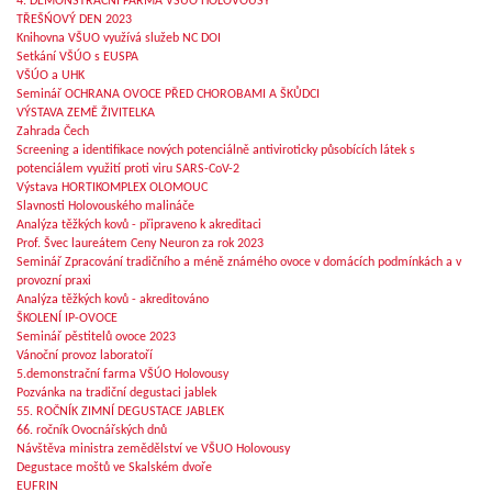
4. DEMONSTRAČNÍ FARMA VŠÚO HOLOVOUSY
TŘEŠŃOVÝ DEN 2023
Knihovna VŠUO využívá služeb NC DOI
Setkání VŠÚO s EUSPA
VŠÚO a UHK
Seminář OCHRANA OVOCE PŘED CHOROBAMI A ŠKŮDCI
VÝSTAVA ZEMĚ ŽIVITELKA
Zahrada Čech
Screening a identifikace nových potenciálně antiviroticky působících látek s
potenciálem využití proti viru SARS-CoV-2
Výstava HORTIKOMPLEX OLOMOUC
Slavnosti Holovouského malináče
Analýza těžkých kovů - připraveno k akreditaci
Prof. Švec laureátem Ceny Neuron za rok 2023
Seminář Zpracování tradičního a méně známého ovoce v domácích podmínkách a v
provozní praxi
Analýza těžkých kovů - akreditováno
ŠKOLENÍ IP-OVOCE
Seminář pěstitelů ovoce 2023
Vánoční provoz laboratoří
5.demonstrační farma VŠÚO Holovousy
Pozvánka na tradiční degustaci jablek
55. ROČNÍK ZIMNÍ DEGUSTACE JABLEK
66. ročník Ovocnářských dnů
Návštěva ministra zemědělství ve VŠUO Holovousy
Degustace moštů ve Skalském dvoře
EUFRIN