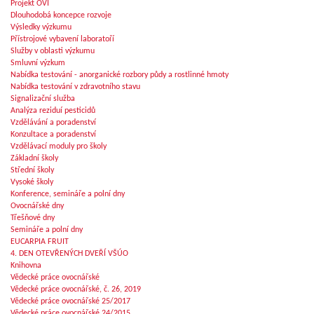
Projekt OVI
Dlouhodobá koncepce rozvoje
Výsledky výzkumu
Přístrojové vybavení laboratoří
Služby v oblasti výzkumu
Smluvní výzkum
Nabídka testování - anorganické rozbory půdy a rostlinné hmoty
Nabídka testování v zdravotního stavu
Signalizační služba
Analýza reziduí pesticidů
Vzdělávání a poradenství
Konzultace a poradenství
Vzdělávací moduly pro školy
Základní školy
Střední školy
Vysoké školy
Konference, semináře a polní dny
Ovocnářské dny
Třešňové dny
Semináře a polní dny
EUCARPIA FRUIT
4. DEN OTEVŘENÝCH DVEŘÍ VŠÚO
Knihovna
Vědecké práce ovocnářské
Vědecké práce ovocnářské, č. 26, 2019
Vědecké práce ovocnářské 25/2017
Vědecké práce ovocnářské 24/2015