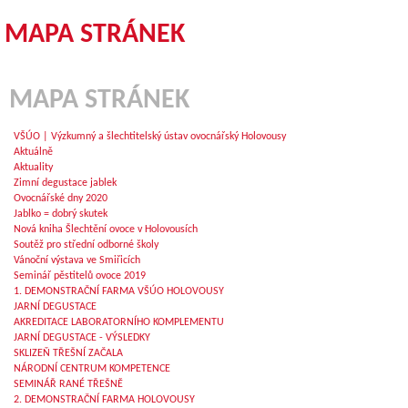
MAPA STRÁNEK
MAPA STRÁNEK
VŠÚO | Výzkumný a šlechtitelský ústav ovocnářský Holovousy
Aktuálně
Aktuality
Zimní degustace jablek
Ovocnářské dny 2020
Jablko = dobrý skutek
Nová kniha Šlechtění ovoce v Holovousích
Soutěž pro střední odborné školy
Vánoční výstava ve Smiřicích
Seminář pěstitelů ovoce 2019
1. DEMONSTRAČNÍ FARMA VŠÚO HOLOVOUSY
JARNÍ DEGUSTACE
AKREDITACE LABORATORNÍHO KOMPLEMENTU
JARNÍ DEGUSTACE - VÝSLEDKY
SKLIZEŇ TŘEŠNÍ ZAČALA
NÁRODNÍ CENTRUM KOMPETENCE
SEMINÁŘ RANÉ TŘEŠNĚ
2. DEMONSTRAČNÍ FARMA HOLOVOUSY