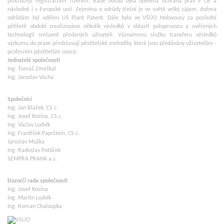
procházejí registračním řízením. Řadě odrůd byla udělena ochrana práv v ČR a
následně i v Evropské unii. Zejména o odrůdy třešní je ve světě velký zájem, dvěma
odrůdám byl udělen US Plant Patent. Dále bylo ve VŠÚO Holovousy za poslední
pětileté období zrealizováno několik výsledků v oblasti poloprovozu a ověřených
technologií smluvně předaných uživateli. Významnou složku transferu výsledků
výzkumu do praxe představují pěstitelské metodiky, které jsou předávány uživatelům -
profesním pěstitelům ovoce.
Jednatelé společnosti
Ing. Tomáš Zmeškal
Ing. Jaroslav Vácha
Společníci
Ing. Jan Blažek, CS c.
Ing. Josef Kosina, CS c.
Ing. Václav Ludvík
Ing. František Paprštein, CS c.
Jaroslav Muška
Ing. Radoslav Potůček
SEMPRA PRAHA a.s.
Dozorčí rada společnosti
Ing. Josef Kosina
Ing. Martin Ludvík
Ing. Roman Chaloupka