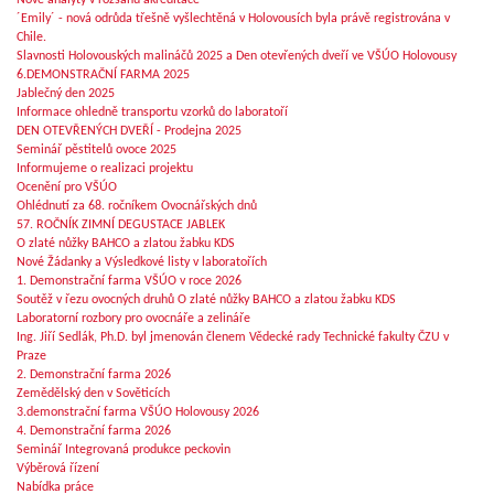
Nové analyty v rozsahu akreditace
´Emily´ - nová odrůda třešně vyšlechtěná v Holovousích byla právě registrována v
Chile.
Slavnosti Holovouských malináčů 2025 a Den otevřených dveří ve VŠÚO Holovousy
6.DEMONSTRAČNÍ FARMA 2025
Jablečný den 2025
Informace ohledně transportu vzorků do laboratoří
DEN OTEVŘENÝCH DVEŘÍ - Prodejna 2025
Seminář pěstitelů ovoce 2025
Informujeme o realizaci projektu
Ocenění pro VŠÚO
Ohlédnutí za 68. ročníkem Ovocnářských dnů
57. ROČNÍK ZIMNÍ DEGUSTACE JABLEK
O zlaté nůžky BAHCO a zlatou žabku KDS
Nové Žádanky a Výsledkové listy v laboratořích
1. Demonstrační farma VŠÚO v roce 2026
Soutěž v řezu ovocných druhů O zlaté nůžky BAHCO a zlatou žabku KDS
Laboratorní rozbory pro ovocnáře a zelináře
Ing. Jiří Sedlák, Ph.D. byl jmenován členem Vědecké rady Technické fakulty ČZU v
Praze
2. Demonstrační farma 2026
Zemědělský den v Sověticích
3.demonstrační farma VŠÚO Holovousy 2026
4. Demonstrační farma 2026
Seminář Integrovaná produkce peckovin
Výběrová řízení
Nabídka práce