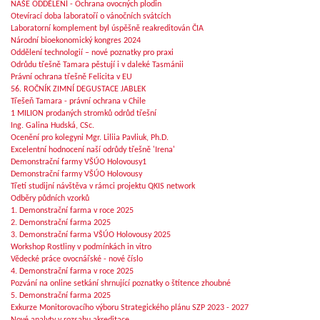
NAŠE ODDĚLENÍ - Ochrana ovocných plodin
Otevírací doba laboratoří o vánočních svátcích
Laboratorní komplement byl úspěšně reakreditován ČIA
Národní bioekonomický kongres 2024
Oddělení technologií – nové poznatky pro praxi
Odrůdu třešně Tamara pěstují i v daleké Tasmánii
Právní ochrana třešně Felicita v EU
56. ROČNÍK ZIMNÍ DEGUSTACE JABLEK
Třešeň Tamara - právní ochrana v Chile
1 MILION prodaných stromků odrůd třešní
Ing. Galina Hudská, CSc.
Ocenění pro kolegyni Mgr. Liliia Pavliuk, Ph.D.
Excelentní hodnocení naší odrůdy třešně 'Irena'
Demonstrační farmy VŠÚO Holovousy1
Demonstrační farmy VŠÚO Holovousy
Třetí studijní návštěva v rámci projektu QKIS network
Odběry půdních vzorků
1. Demonstrační farma v roce 2025
2. Demonstrační farma 2025
3. Demonstrační farma VŠÚO Holovousy 2025
Workshop Rostliny v podmínkách in vitro
Vědecké práce ovocnářské - nové číslo
4. Demonstrační farma v roce 2025
Pozvání na online setkání shrnující poznatky o štítence zhoubné
5. Demonstrační farma 2025
Exkurze Monitorovacího výboru Strategického plánu SZP 2023 - 2027