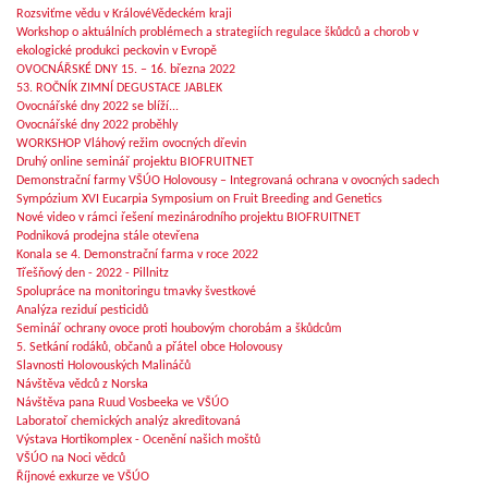
Rozsviťme vědu v KrálovéVědeckém kraji
Workshop o aktuálních problémech a strategiích regulace škůdců a chorob v
ekologické produkci peckovin v Evropě
OVOCNÁŘSKÉ DNY 15. – 16. března 2022
53. ROČNÍK ZIMNÍ DEGUSTACE JABLEK
Ovocnářské dny 2022 se blíží...
Ovocnářské dny 2022 proběhly
WORKSHOP Vláhový režim ovocných dřevin
Druhý online seminář projektu BIOFRUITNET
Demonstrační farmy VŠÚO Holovousy – Integrovaná ochrana v ovocných sadech
Sympózium XVI Eucarpia Symposium on Fruit Breeding and Genetics
Nové video v rámci řešení mezinárodního projektu BIOFRUITNET
Podniková prodejna stále otevřena
Konala se 4. Demonstrační farma v roce 2022
Třešňový den - 2022 - Pillnitz
Spolupráce na monitoringu tmavky švestkové
Analýza reziduí pesticidů
Seminář ochrany ovoce proti houbovým chorobám a škůdcům
5. Setkání rodáků, občanů a přátel obce Holovousy
Slavnosti Holovouských Malináčů
Návštěva vědců z Norska
Návštěva pana Ruud Vosbeeka ve VŠÚO
Laboratoř chemických analýz akreditovaná
Výstava Hortikomplex - Ocenění našich moštů
VŠÚO na Noci vědců
Říjnové exkurze ve VŠÚO