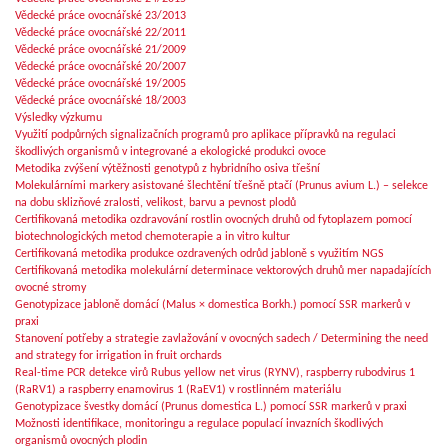
Vědecké práce ovocnářské 23/2013
Vědecké práce ovocnářské 22/2011
Vědecké práce ovocnářské 21/2009
Vědecké práce ovocnářské 20/2007
Vědecké práce ovocnářské 19/2005
Vědecké práce ovocnářské 18/2003
Výsledky výzkumu
Využití podpůrných signalizačních programů pro aplikace přípravků na regulaci
škodlivých organismů v integrované a ekologické produkci ovoce
Metodika zvýšení výtěžnosti genotypů z hybridního osiva třešní
Molekulárními markery asistované šlechtění třešně ptačí (Prunus avium L.) – selekce
na dobu sklizňové zralosti, velikost, barvu a pevnost plodů
Certifikovaná metodika ozdravování rostlin ovocných druhů od fytoplazem pomocí
biotechnologických metod chemoterapie a in vitro kultur
Certifikovaná metodika produkce ozdravených odrůd jabloně s využitím NGS
Certifikovaná metodika molekulární determinace vektorových druhů mer napadajících
ovocné stromy
Genotypizace jabloně domácí (Malus × domestica Borkh.) pomocí SSR markerů v
praxi
Stanovení potřeby a strategie zavlažování v ovocných sadech / Determining the need
and strategy for irrigation in fruit orchards
Real-time PCR detekce virů Rubus yellow net virus (RYNV), raspberry rubodvirus 1
(RaRV1) a raspberry enamovirus 1 (RaEV1) v rostlinném materiálu
Genotypizace švestky domácí (Prunus domestica L.) pomocí SSR markerů v praxi
Možnosti identifikace, monitoringu a regulace populací invazních škodlivých
organismů ovocných plodin