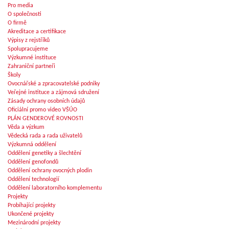
Pro media
O společnosti
O firmě
Akreditace a certifikace
Výpisy z rejstříků
Spolupracujeme
Výzkumné instituce
Zahraniční partneři
Školy
Ovocnářské a zpracovatelské podniky
Veřejné instituce a zájmová sdružení
Zásady ochrany osobních údajů
Oficiální promo video VŠÚO
PLÁN GENDEROVÉ ROVNOSTI
Věda a výzkum
Vědecká rada a rada uživatelů
Výzkumná oddělení
Oddělení genetiky a šlechtění
Oddělení genofondů
Oddělení ochrany ovocných plodin
Oddělení technologií
Oddělení laboratorního komplementu
Projekty
Probíhající projekty
Ukončené projekty
Mezinárodní projekty