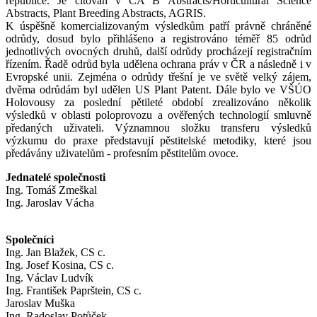
republice. Je citován v CA B Abstracts/Horticultural Science
Abstracts, Plant Breeding Abstracts, AGRIS.
K úspěšně komercializovaným výsledkům patří právně chráněné
odrůdy, dosud bylo přihlášeno a registrováno téměř 85 odrůd
jednotlivých ovocných druhů, další odrůdy procházejí registračním
řízením. Řadě odrůd byla udělena ochrana práv v ČR a následně i v
Evropské unii. Zejména o odrůdy třešní je ve světě velký zájem,
dvěma odrůdám byl udělen US Plant Patent. Dále bylo ve VŠÚO
Holovousy za poslední pětileté období zrealizováno několik
výsledků v oblasti poloprovozu a ověřených technologií smluvně
předaných uživateli. Významnou složku transferu výsledků
výzkumu do praxe představují pěstitelské metodiky, které jsou
předávány uživatelům - profesním pěstitelům ovoce.
Jednatelé společnosti
Ing. Tomáš Zmeškal
Ing. Jaroslav Vácha
Společníci
Ing. Jan Blažek, CS c.
Ing. Josef Kosina, CS c.
Ing. Václav Ludvík
Ing. František Paprštein, CS c.
Jaroslav Muška
Ing. Radoslav Potůček