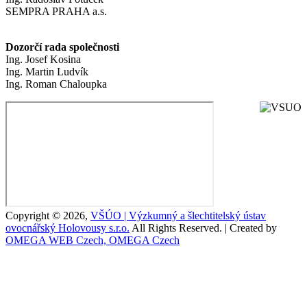
SEMPRA PRAHA a.s.
Dozorčí rada společnosti
Ing. Josef Kosina
Ing. Martin Ludvík
Ing. Roman Chaloupka
Copyright © 2026,
VŠÚO | Výzkumný a šlechtitelský ústav
ovocnářský Holovousy s.r.o.
All Rights Reserved. | Created by
OMEGA WEB Czech, OMEGA Czech