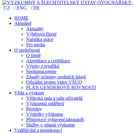
CZ
/
ENG
/
DE
CZ
/
ENG
/
DE
HOME
Aktuálně
HOME
Aktuality
Aktuálně
Výběrová řízení
Aktuality
Nabídka práce
Výběrová řízení
Pro media
Nabídka práce
O společnosti
Pro media
O firmě
O společnosti
Akreditace a certifikace
O firmě
Výpisy z rejstříků
Akreditace a certifikace
Spolupracujeme
Výpisy z rejstříků
Zásady ochrany osobních údajů
Spolupracujeme
Oficiální promo video VŠÚO
Zásady ochrany osobních údajů
PLÁN GENDEROVÉ ROVNOSTI
Oficiální promo video VŠÚO
Věda a výzkum
PLÁN GENDEROVÉ ROVNOSTI
Vědecká rada a rada uživatelů
Věda a výzkum
Výzkumná oddělení
Vědecká rada a rada uživatelů
Projekty
Výzkumná oddělení
Výsledky výzkumu
Projekty
Přístrojové vybavení laboratoří
Výsledky výzkumu
Služby v oblasti výzkumu
Přístrojové vybavení laboratoří
Vzdělávání a poradenství
Služby v oblasti výzkumu