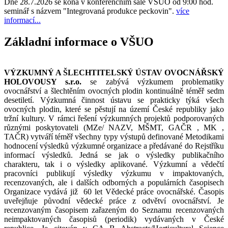
Dne 28.7.2026 se koná v konferenčním sále VŠÚO od 9:00 hod.
seminář s názvem "Integrovaná produkce peckovin".
více
informací...
Základní informace o VŠUO
VÝZKUMNÝ A ŠLECHTITELSKÝ ÚSTAV OVOCNÁŘSKÝ
HOLOVOUSY s.r.o.
se zabývá výzkumem problematiky
ovocnářství a šlechtěním ovocných plodin kontinuálně téměř sedm
desetiletí. Výzkumná činnost ústavu se prakticky týká všech
ovocných plodin, které se pěstují na území České republiky jako
tržní kultury. V rámci řešení výzkumných projektů podporovaných
různými poskytovateli (MZe/ NAZV, MŠMT, GAČR , MK ,
TAČR) vytváří téměř všechny typy výstupů definované Metodikami
hodnocení výsledků výzkumné organizace a předávané do Rejstříku
informací výsledků. Jedná se jak o výsledky publikačního
charakteru, tak i o výsledky aplikované. Výzkumní a vědečtí
pracovníci publikují výsledky výzkumu v impaktovaných,
recenzovaných, ale i dalších odborných a populárních časopisech
Organizace vydává již 60 let Vědecké práce ovocnářské. Časopis
uveřejňuje původní vědecké práce z odvětví ovocnářství. Je
recenzovaným časopisem zařazeným do Seznamu recenzovaných
neimpaktovaných časopisů (periodik) vydávaných v České