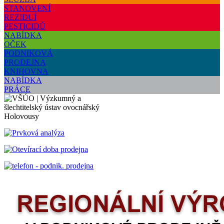
STANOVENÍ
REZIDUÍ
PESTICIDŮ
NABÍDKA
OČEK
PODNIKOVÁ
PRODEJNA
KNIHOVNA
NABÍDKA
PRÁCE