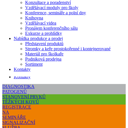
Konzultace a poradenství
Vzdělávání a poradenství
Vzdělávací moduly pro školy
Konzultace a poradenství
Konference, semináře a polní dny
Vzdělávací moduly pro školy
Knihovna
Konference, semináře a polní dny
Vzdělávací videa
Knihovna
Pronájem konferenčního sálu
Vzdělávací videa
Exkurze a prohlídky
Pronájem konferenčního sálu
Nabídka produkce a prodej
Exkurze a prohlídky
Představení produktů
Nabídka produkce a prodej
Stromky a keře prostokořenné i kontejnerované
Představení produktů
Materiál pro školkaře
Stromky a keře prostokořenné i kontejnerované
Podniková prodejna
Materiál pro školkaře
Sortiment
Podniková prodejna
Kontakty
Sortiment
Kontakty
DIAGNOSTIKA
PATOGENŮ
STANOVENÍ PRVKŮ
TĚŽKÝCH KOVŮ
REGISTRACE
NA
SEMINÁŘE
SIGNALIZAČNÍ
SLUŽBA