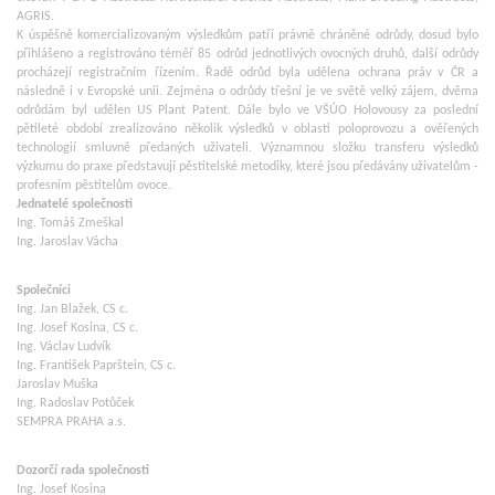
AGRIS.
K úspěšně komercializovaným výsledkům patří právně chráněné odrůdy, dosud bylo
přihlášeno a registrováno téměř 85 odrůd jednotlivých ovocných druhů, další odrůdy
procházejí registračním řízením. Řadě odrůd byla udělena ochrana práv v ČR a
následně i v Evropské unii. Zejména o odrůdy třešní je ve světě velký zájem, dvěma
odrůdám byl udělen US Plant Patent. Dále bylo ve VŠÚO Holovousy za poslední
pětileté období zrealizováno několik výsledků v oblasti poloprovozu a ověřených
technologií smluvně předaných uživateli. Významnou složku transferu výsledků
výzkumu do praxe představují pěstitelské metodiky, které jsou předávány uživatelům -
profesním pěstitelům ovoce.
Jednatelé společnosti
Ing. Tomáš Zmeškal
Ing. Jaroslav Vácha
Společníci
Ing. Jan Blažek, CS c.
Ing. Josef Kosina, CS c.
Ing. Václav Ludvík
Ing. František Paprštein, CS c.
Jaroslav Muška
Ing. Radoslav Potůček
SEMPRA PRAHA a.s.
Dozorčí rada společnosti
Ing. Josef Kosina