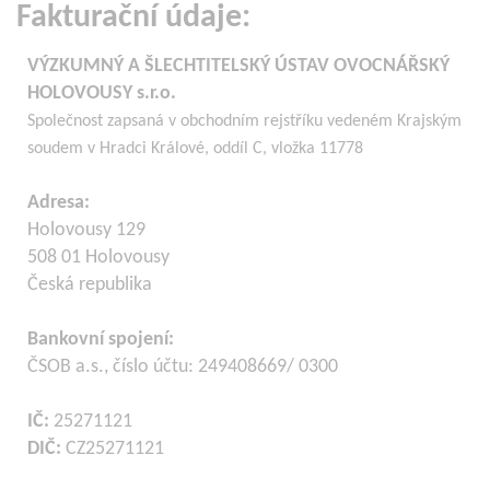
Fakturační údaje:
VÝZKUMNÝ A ŠLECHTITELSKÝ ÚSTAV OVOCNÁŘSKÝ
HOLOVOUSY s.r.o.
Společnost zapsaná v obchodním rejstříku vedeném Krajským
soudem v Hradci Králové, oddíl C, vložka 11778
Adresa:
Holovousy 129
508 01 Holovousy
Česká republika
Bankovní spojení:
ČSOB a.s., číslo účtu: 249408669/ 0300
IČ:
25271121
DIČ:
CZ25271121