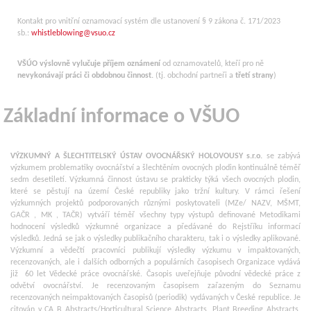
Kontakt pro vnitřní oznamovací systém dle ustanovení § 9 zákona č. 171/2023
sb.:
whistleblowing@vsuo.cz
VŠÚO výslovně vylučuje příjem oznámení
od oznamovatelů, kteří pro ně
nevykonávají práci či obdobnou činnost.
(tj. obchodní partneři a
třetí strany
)
Základní informace o VŠUO
VÝZKUMNÝ A ŠLECHTITELSKÝ ÚSTAV OVOCNÁŘSKÝ HOLOVOUSY s.r.o.
se zabývá
výzkumem problematiky ovocnářství a šlechtěním ovocných plodin kontinuálně téměř
sedm desetiletí. Výzkumná činnost ústavu se prakticky týká všech ovocných plodin,
které se pěstují na území České republiky jako tržní kultury. V rámci řešení
výzkumných projektů podporovaných různými poskytovateli (MZe/ NAZV, MŠMT,
GAČR , MK , TAČR) vytváří téměř všechny typy výstupů definované Metodikami
hodnocení výsledků výzkumné organizace a předávané do Rejstříku informací
výsledků. Jedná se jak o výsledky publikačního charakteru, tak i o výsledky aplikované.
Výzkumní a vědečtí pracovníci publikují výsledky výzkumu v impaktovaných,
recenzovaných, ale i dalších odborných a populárních časopisech Organizace vydává
již 60 let Vědecké práce ovocnářské. Časopis uveřejňuje původní vědecké práce z
odvětví ovocnářství. Je recenzovaným časopisem zařazeným do Seznamu
recenzovaných neimpaktovaných časopisů (periodik) vydávaných v České republice. Je
citován v CA B Abstracts/Horticultural Science Abstracts, Plant Breeding Abstracts,