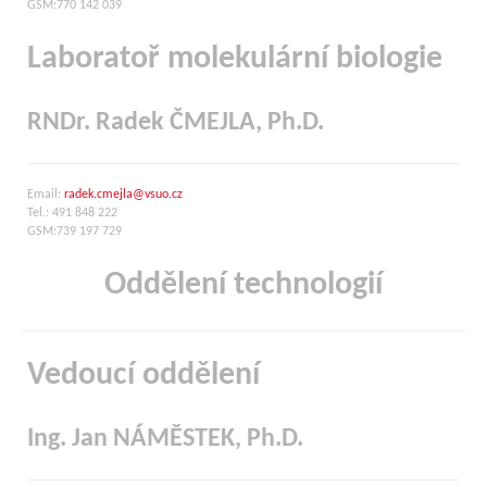
GSM:770 142 039
Laboratoř molekulární biologie
RNDr. Radek ČMEJLA, Ph.D.
Email:
radek.cmejla@vsuo.cz
Tel.: 491 848 222
GSM:739 197 729
Oddělení technologií
Vedoucí oddělení
Ing. Jan NÁMĚSTEK, Ph.D.