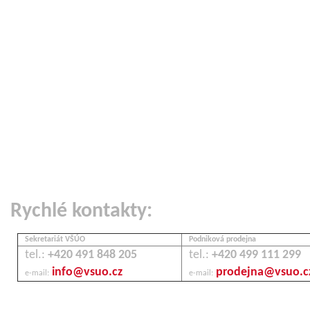
Rychlé kontakty:
Sekretariát VŠÚO
Podniková prodejna
tel.:
+420 491 848 205
tel.:
+420 499 111 299
info@vsuo.cz
prodejna@vsuo.c
e-mail:
e-mail: