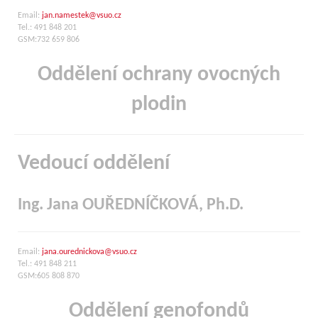
Email:
jan.namestek@vsuo.cz
Tel.: 491 848 201
GSM:732 659 806
Oddělení ochrany ovocných
plodin
Vedoucí oddělení
Ing. Jana OUŘEDNÍČKOVÁ, Ph.D.
Email:
jana.ourednickova@vsuo.cz
Tel.: 491 848 211
GSM:605 808 870
Oddělení genofondů