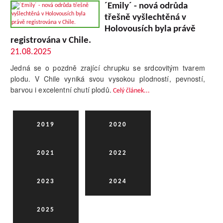
´Emily´ - nová odrůda
třešně vyšlechtěná v
Holovousích byla právě
registrována v Chile.
21.08.2025
Jedná se o pozdně zrající chrupku se srdcovitým tvarem
plodu. V Chile vyniká svou vysokou plodností, pevností,
barvou i excelentní chutí plodů.
Celý článek...
2019
2020
2021
2022
2023
2024
2025