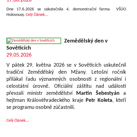
17.06.2026
Dne 17.6.2026 se uskutečnila 4. demonstrační farma VŠÚO
Holovousy.
Celý článek...
Zemědělský den v
Sověticích
29.05.2026
V pátek 29. května 2026 se v Sověticích uskutečnil
tradiční Zemědělský den Mžany. Letošní ročník
přilákal řadu významných osobností z regionální i
celostátní úrovně. Oficiální záštitu nad událostí
převzali ministr zemědělství
Martin Šebestyán
a
hejtman Královéhradeckého kraje
Petr Koleta
, kteří
se programu osobně zúčastnili.
Celý článek...