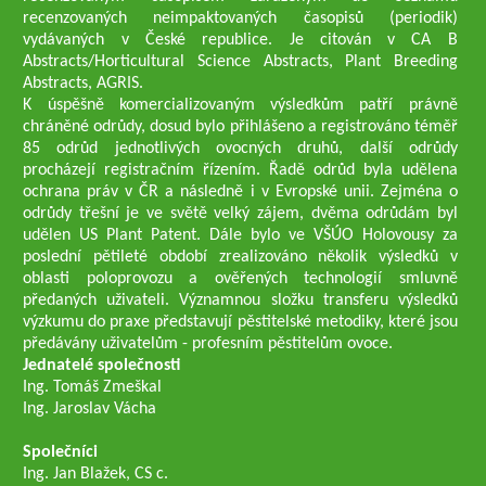
recenzovaných neimpaktovaných časopisů (periodik)
vydávaných v České republice. Je citován v CA B
Abstracts/Horticultural Science Abstracts, Plant Breeding
Abstracts, AGRIS.
K úspěšně komercializovaným výsledkům patří právně
chráněné odrůdy, dosud bylo přihlášeno a registrováno téměř
85 odrůd jednotlivých ovocných druhů, další odrůdy
procházejí registračním řízením. Řadě odrůd byla udělena
ochrana práv v ČR a následně i v Evropské unii. Zejména o
odrůdy třešní je ve světě velký zájem, dvěma odrůdám byl
udělen US Plant Patent. Dále bylo ve VŠÚO Holovousy za
poslední pětileté období zrealizováno několik výsledků v
oblasti poloprovozu a ověřených technologií smluvně
předaných uživateli. Významnou složku transferu výsledků
výzkumu do praxe představují pěstitelské metodiky, které jsou
předávány uživatelům - profesním pěstitelům ovoce.
Jednatelé společnosti
Ing. Tomáš Zmeškal
Ing. Jaroslav Vácha
Společníci
Ing. Jan Blažek, CS c.