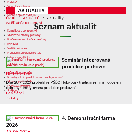
Projekty
Výsledky výzkumu
AKTUALITY
Přístrojové vybavení laboratoří
Služby v oblasti výzkumu
úvod
aktuálně
aktuality
Vzdělávání a poradenství
Seznam aktualit
Konzultace a poradenství
Vzdělávací moduly pro školy
Konference, semináře a polní dny
Knihovna
Vzdělávací videa
Pronájem konferenčního sálu
Exkurze a prohlídky
Seminář Integrovaná
Nabídka produkce a prodej
produkce peckovin
06.08.2026
Představení produktů
Stromky a keře prostokořenné i kontejnerované
Materiál pro školkaře
Dne 28.7.2026 proběhl ve VŠÚO Holovousy tradiční seminář oddělení
Podniková prodejna
ochrany ,,Integrovaná produkce peckovin".
Sortiment
Celý článek...
Kontakty
4. Demonstrační farma
2026