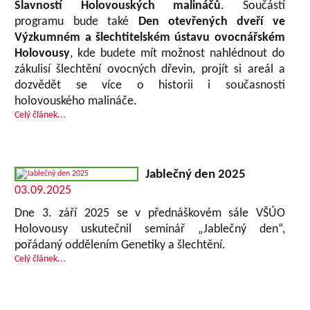
Slavností Holovouských malináčů
. Součástí
programu bude také
Den otevřených dveří ve
Výzkumném a šlechtitelském ústavu ovocnářském
Holovousy
, kde budete mít možnost nahlédnout do
zákulisí šlechtění ovocných dřevin, projít si areál a
dozvědět se více o historii i současnosti
holovouského malináče.
Celý článek...
Jablečný den 2025
03.09.2025
Dne 3. září 2025 se v přednáškovém sále VŠÚO
Holovousy uskutečnil seminář „Jablečný den“,
pořádaný oddělením Genetiky a šlechtění.
Celý článek...