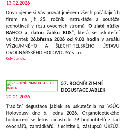
13.02.2026
Dovolujeme si Vás pozvat jménem všech pořádajících
firem na již 25. ročník instruktáže a soutěže
jednotlivců v řezu ovocných stromů "
O zlaté nůžky
BAHCO a zlatou žabku KDS
", která se uskuteční
ve čtvrtek
26.března 2026 od 9.00 hodin
v areálu
VÝZKUMNÉHO A ŠLECHTITELSKÉHO ÚSTAVU
OVOCNÁŘSKÉHO HOLOVOUSY s.r.o.
Celý článek...
57. ROČNÍK ZIMNÍ
DEGUSTACE JABLEK
20.01.2026
Tradiční degustace jablek se uskutečnila na VŠÚO
Holovousy dne 6. ledna 2026. Organoleptického
hodnocení se letos zúčastnilo 79 hodnotitelů z řad
ovocnářů, zahrádkářů, šlechtitelů, zástupců ÚKZÚZ,