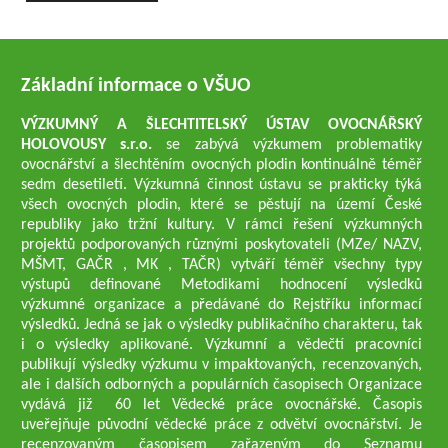
Základní informace o VŠUO
VÝZKUMNÝ A ŠLECHTITELSKÝ ÚSTAV OVOCNÁŘSKÝ
HOLOVOUSY s.r.o.
se zabývá výzkumem problematiky
ovocnářství a šlechtěním ovocných plodin kontinuálně téměř
sedm desetiletí. Výzkumná činnost ústavu se prakticky týká
všech ovocných plodin, které se pěstují na území České
republiky jako tržní kultury. V rámci řešení výzkumných
projektů podporovaných různými poskytovateli (MZe/ NAZV,
MŠMT, GAČR , MK , TAČR) vytváří téměř všechny typy
výstupů definované Metodikami hodnocení výsledků
výzkumné organizace a předávané do Rejstříku informací
výsledků. Jedná se jak o výsledky publikačního charakteru, tak
i o výsledky aplikované. Výzkumní a vědečtí pracovníci
publikují výsledky výzkumu v impaktovaných, recenzovaných,
ale i dalších odborných a populárních časopisech Organizace
vydává již 60 let Vědecké práce ovocnářské. Časopis
uveřejňuje původní vědecké práce z odvětví ovocnářství. Je
recenzovaným časopisem zařazeným do Seznamu