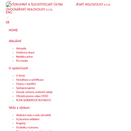
CZ
CZ
/
/
ENG
ENG
/
/
DE
DE
HOME
HOME
Aktuálně
Aktuálně
Aktuality
Aktuality
Výběrová řízení
Výběrová řízení
Nabídka práce
Nabídka práce
Pro media
Pro media
O společnosti
O společnosti
O firmě
O firmě
Akreditace a certifikace
Akreditace a certifikace
Výpisy z rejstříků
Výpisy z rejstříků
Spolupracujeme
Spolupracujeme
Zásady ochrany osobních údajů
Zásady ochrany osobních údajů
Oficiální promo video VŠÚO
Oficiální promo video VŠÚO
PLÁN GENDEROVÉ ROVNOSTI
PLÁN GENDEROVÉ ROVNOSTI
Věda a výzkum
Věda a výzkum
Vědecká rada a rada uživatelů
Vědecká rada a rada uživatelů
Výzkumná oddělení
Výzkumná oddělení
Projekty
Projekty
Výsledky výzkumu
Výsledky výzkumu