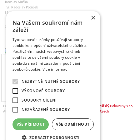
Jaroslav Muška
Ing. Radoslav Potůček
SEMPRA PRAHA a.s.
×
Na Vašem soukromí nám
Dozorčí rada společnosti
záleží
Ing. Josef Kosina
Ing. Martin Ludvík
Tyto webové stránky používají soubory
Ing. Roman Chaloupka
cookie ke zlepšení uživatelského zážitku.
Používáním našich webových stránek
souhlasíte se všemi soubory cookie v
souladu s našimi zásadami používání
souborů cookie.
Více informací
NEZBYTNĚ NUTNÉ SOUBORY
VÝKONOVÉ SOUBORY
SOUBORY CÍLENÍ
Copyright © 2026,
VŠÚO | Výzkumný a šlechtitelský ústav ovocnářský Holovousy s.r.o.
NEZAŘAZENÉ SOUBORY
All Rights Reserved. | Created by
OMEGA WEB Czech, OMEGA Czech
VŠE PŘIJMOUT
VŠE ODMÍTNOUT
ZOBRAZIT PODROBNOSTI