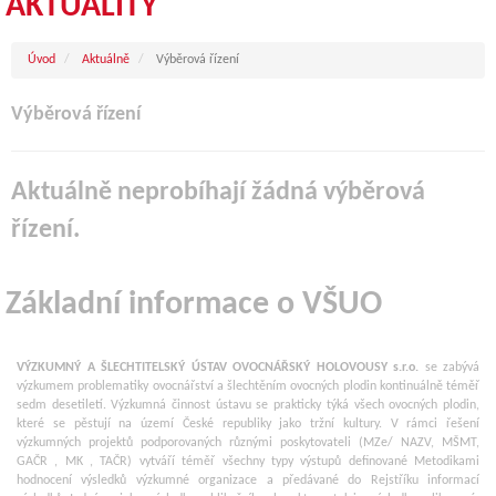
AKTUALITY
Úvod
Aktuálně
Výběrová řízení
Výběrová řízení
Aktuálně neprobíhají žádná výběrová
řízení.
Základní informace o VŠUO
VÝZKUMNÝ A ŠLECHTITELSKÝ ÚSTAV OVOCNÁŘSKÝ HOLOVOUSY s.r.o.
se zabývá
výzkumem problematiky ovocnářství a šlechtěním ovocných plodin kontinuálně téměř
sedm desetiletí. Výzkumná činnost ústavu se prakticky týká všech ovocných plodin,
které se pěstují na území České republiky jako tržní kultury. V rámci řešení
výzkumných projektů podporovaných různými poskytovateli (MZe/ NAZV, MŠMT,
GAČR , MK , TAČR) vytváří téměř všechny typy výstupů definované Metodikami
hodnocení výsledků výzkumné organizace a předávané do Rejstříku informací