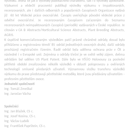
výsledků. Jedná se jak o výsledky publikačního charakteru, tak i o výsledky aplikované.
Výzkumní a vědečtí pracovníci publikují výsledky výzkumu v impaktovaných,
recenzovaných, ale i dalších odborných a populárních časopisech Organizace vydává
již 60 let Vědecké práce ovocnářské. Časopis uveřejňuje původní vědecké práce z
odvětví ovocnářství. Je recenzovaným časopisem zařazeným do Seznamu
recenzovaných neimpaktovaných časopisů (periodik) vydávaných v České republice. Je
citován v CA B Abstracts/Horticultural Science Abstracts, Plant Breeding Abstracts,
AGRIS.
K úspěšně komercializovaným výsledkům patří právně chráněné odrůdy, dosud bylo
přihlášeno a registrováno téměř 85 odrůd jednotlivých ovocných druhů, další odrůdy
procházejí registračním řízením. Řadě odrůd byla udělena ochrana práv v ČR a
následně i v Evropské unii. Zejména o odrůdy třešní je ve světě velký zájem, dvěma
odrůdám byl udělen US Plant Patent. Dále bylo ve VŠÚO Holovousy za poslední
pětileté období zrealizováno několik výsledků v oblasti poloprovozu a ověřených
technologií smluvně předaných uživateli. Významnou složku transferu výsledků
výzkumu do praxe představují pěstitelské metodiky, které jsou předávány uživatelům -
profesním pěstitelům ovoce.
Jednatelé společnosti
Ing. Tomáš Zmeškal
Ing. Jaroslav Vácha
Společníci
Ing. Jan Blažek, CS c.
Ing. Josef Kosina, CS c.
Ing. Václav Ludvík
Ing. František Paprštein, CS c.