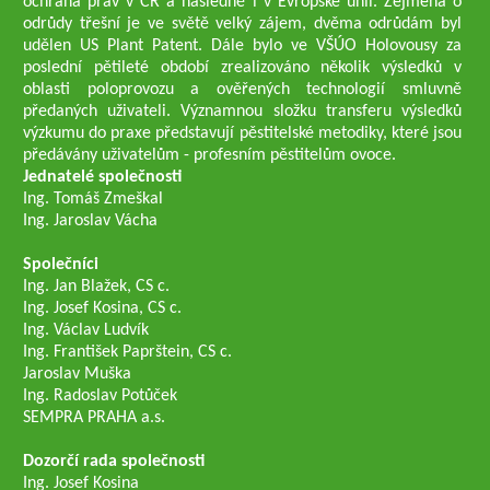
ochrana práv v ČR a následně i v Evropské unii. Zejména o
odrůdy třešní je ve světě velký zájem, dvěma odrůdám byl
udělen US Plant Patent. Dále bylo ve VŠÚO Holovousy za
poslední pětileté období zrealizováno několik výsledků v
oblasti poloprovozu a ověřených technologií smluvně
předaných uživateli. Významnou složku transferu výsledků
výzkumu do praxe představují pěstitelské metodiky, které jsou
předávány uživatelům - profesním pěstitelům ovoce.
Jednatelé společnosti
Ing. Tomáš Zmeškal
Ing. Jaroslav Vácha
Společníci
Ing. Jan Blažek, CS c.
Ing. Josef Kosina, CS c.
Ing. Václav Ludvík
Ing. František Paprštein, CS c.
Jaroslav Muška
Ing. Radoslav Potůček
SEMPRA PRAHA a.s.
Dozorčí rada společnosti
Ing. Josef Kosina