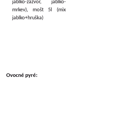
jablko-zázvor, jablko-
mrkev), mošt 5l (mix
jablko+hruška)
Ovocné pyré: