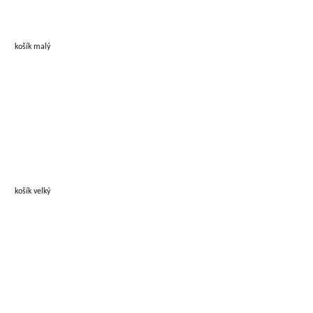
košík malý
košík velký