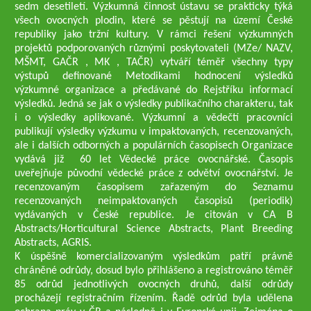
sedm desetiletí. Výzkumná činnost ústavu se prakticky týká
všech ovocných plodin, které se pěstují na území České
republiky jako tržní kultury. V rámci řešení výzkumných
projektů podporovaných různými poskytovateli (MZe/ NAZV,
MŠMT, GAČR , MK , TAČR) vytváří téměř všechny typy
výstupů definované Metodikami hodnocení výsledků
výzkumné organizace a předávané do Rejstříku informací
výsledků. Jedná se jak o výsledky publikačního charakteru, tak
i o výsledky aplikované. Výzkumní a vědečtí pracovníci
publikují výsledky výzkumu v impaktovaných, recenzovaných,
ale i dalších odborných a populárních časopisech Organizace
vydává již 60 let Vědecké práce ovocnářské. Časopis
uveřejňuje původní vědecké práce z odvětví ovocnářství. Je
recenzovaným časopisem zařazeným do Seznamu
recenzovaných neimpaktovaných časopisů (periodik)
vydávaných v České republice. Je citován v CA B
Abstracts/Horticultural Science Abstracts, Plant Breeding
Abstracts, AGRIS.
K úspěšně komercializovaným výsledkům patří právně
chráněné odrůdy, dosud bylo přihlášeno a registrováno téměř
85 odrůd jednotlivých ovocných druhů, další odrůdy
procházejí registračním řízením. Řadě odrůd byla udělena