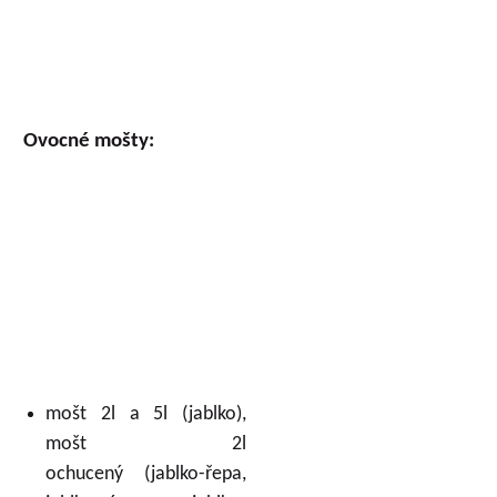
Ovocné mošty:
mošt 2l a 5l (jablko),
mošt 2l
ochucený (jablko-řepa,