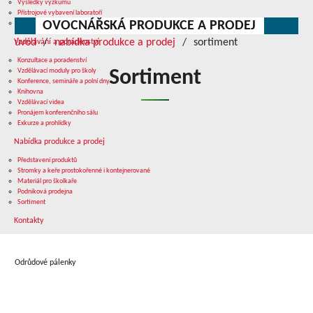
Výsledky výzkumu
Přístrojové vybavení laboratoří
OVOCNÁŘSKÁ PRODUKCE A PRODEJ
Služby v oblasti výzkumu
úvod
nabídka produkce a prodej
sortiment
Vzdělávání a poradenství
Konzultace a poradenství
Vzdělávací moduly pro školy
Sortiment
Konference, semináře a polní dny
Knihovna
Vzdělávací videa
Pronájem konferenčního sálu
Exkurze a prohlídky
Nabídka produkce a prodej
Představení produktů
Stromky a keře prostokořenné i kontejnerované
Materiál pro školkaře
Podniková prodejna
Sortiment
Kontakty
Odrůdové pálenky