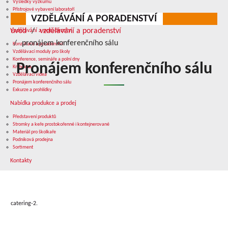
Výsledky výzkumu
Přístrojové vybavení laboratoří
VZDĚLÁVÁNÍ A PORADENSTVÍ
Služby v oblasti výzkumu
úvod
vzdělávání a poradenství
Vzdělávání a poradenství
pronájem konferenčního sálu
Konzultace a poradenství
Vzdělávací moduly pro školy
Konference, semináře a polní dny
Pronájem konferenčního sálu
Knihovna
Vzdělávací videa
Pronájem konferenčního sálu
Exkurze a prohlídky
Nabídka produkce a prodej
Představení produktů
Stromky a keře prostokořenné i kontejnerované
Materiál pro školkaře
Podniková prodejna
Sortiment
Kontakty
catering-2.