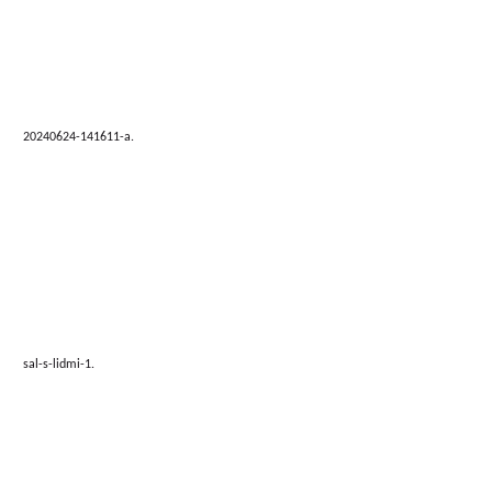
20240624-141611-a.
sal-s-lidmi-1.