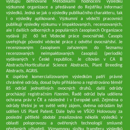
výstupů definované Metodikami hodnocení výsledků
výzkumné organizace a předávané do Rejstříku informací
výsledků. Jedná se jak o výsledky publikačního charakteru, tak
i o výsledky aplikované. Výzkumní a vědečtí pracovníci
publikují výsledky výzkumu v impaktovaných, recenzovaných,
ale i dalších odborných a populárních časopisech Organizace
vydává již 60 let Vědecké práce ovocnářské. Časopis
uveřejňuje původní vědecké práce z odvětví ovocnářství. Je
recenzovaným časopisem zařazeným do Seznamu
recenzovaných neimpaktovaných časopisů (periodik)
vydávaných v České republice. Je citován v CA B
Abstracts/Horticultural Science Abstracts, Plant Breeding
Abstracts, AGRIS.
K úspěšně komercializovaným výsledkům patří právně
chráněné odrůdy, dosud bylo přihlášeno a registrováno téměř
85 odrůd jednotlivých ovocných druhů, další odrůdy
procházejí registračním řízením. Řadě odrůd byla udělena
ochrana práv v ČR a následně i v Evropské unii. Zejména o
odrůdy třešní je ve světě velký zájem, dvěma odrůdám byl
udělen US Plant Patent. Dále bylo ve VŠÚO Holovousy za
poslední pětileté období zrealizováno několik výsledků v
oblasti poloprovozu a ověřených technologií smluvně
předaných uživateli. Významnou složku transferu výsledků