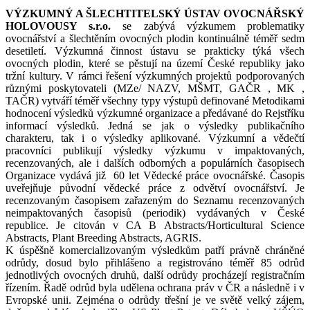
VÝZKUMNÝ A ŠLECHTITELSKÝ ÚSTAV OVOCNÁŘSKÝ
HOLOVOUSY s.r.o.
se zabývá výzkumem problematiky
ovocnářství a šlechtěním ovocných plodin kontinuálně téměř sedm
desetiletí. Výzkumná činnost ústavu se prakticky týká všech
ovocných plodin, které se pěstují na území České republiky jako
tržní kultury. V rámci řešení výzkumných projektů podporovaných
různými poskytovateli (MZe/ NAZV, MŠMT, GAČR , MK ,
TAČR) vytváří téměř všechny typy výstupů definované Metodikami
hodnocení výsledků výzkumné organizace a předávané do Rejstříku
informací výsledků. Jedná se jak o výsledky publikačního
charakteru, tak i o výsledky aplikované. Výzkumní a vědečtí
pracovníci publikují výsledky výzkumu v impaktovaných,
recenzovaných, ale i dalších odborných a populárních časopisech
Organizace vydává již 60 let Vědecké práce ovocnářské. Časopis
uveřejňuje původní vědecké práce z odvětví ovocnářství. Je
recenzovaným časopisem zařazeným do Seznamu recenzovaných
neimpaktovaných časopisů (periodik) vydávaných v České
republice. Je citován v CA B Abstracts/Horticultural Science
Abstracts, Plant Breeding Abstracts, AGRIS.
K úspěšně komercializovaným výsledkům patří právně chráněné
odrůdy, dosud bylo přihlášeno a registrováno téměř 85 odrůd
jednotlivých ovocných druhů, další odrůdy procházejí registračním
řízením. Řadě odrůd byla udělena ochrana práv v ČR a následně i v
Evropské unii. Zejména o odrůdy třešní je ve světě velký zájem,