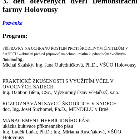
3. den otevřených dveří Demonstrační
farmy Holovousy
Pozvánka
Program:
PŘÍPRAVKY NA OCHRANU ROSTLIN PROTI ŠKODLIVÝM ČINITELŮM V
SADECH – aktuální přehled přípravků na ochranu rostlin k jednotlivým škodlivým
Ing.
činitelům
Michal Skalský, Ing. Jana Ouředníčková, Ph.D., VŠÚO Holovousy
PRAKTICKÉ ZKUŠENOSTI S VYUŽITÍM VČEL V
OVOCNÝCH SADECH
Ing. Dalibor Titěra, CSc., Výzkumný ústav včelařský, s.r.o.
ROZPOZNÁVÁNÍ SAVCŮ ŠKODÍCÍCH V SADECH
doc. Ing. Josef Suchomel, Ph.D., MENDELU v Brně
MANAGEMENT HERBICIDNÍHO PÁSU
ukázka kultivace příkmenného pásu
Ing. Luděk Laňar, Ph.D.; Ing. Miriama Ruseňáková, VŠÚO
Holovousy