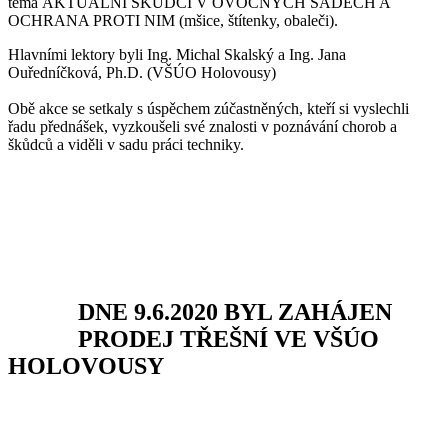
téma AKTUÁLNÍ ŠKŮDCI V OVOCNÝCH SADECH A
OCHRANA PROTI NIM (mšice, štítenky, obaleči).
Hlavními lektory byli Ing. Michal Skalský a Ing. Jana
Ouředníčková, Ph.D. (VŠÚO Holovousy)
Obě akce se setkaly s úspěchem zúčastněných, kteří si vyslechli
řadu přednášek, vyzkoušeli své znalosti v poznávání chorob a
škůdců a viděli v sadu práci techniky.
DNE 9.6.2020 BYL ZAHÁJEN
PRODEJ TŘEŠNÍ VE VŠÚO
HOLOVOUSY