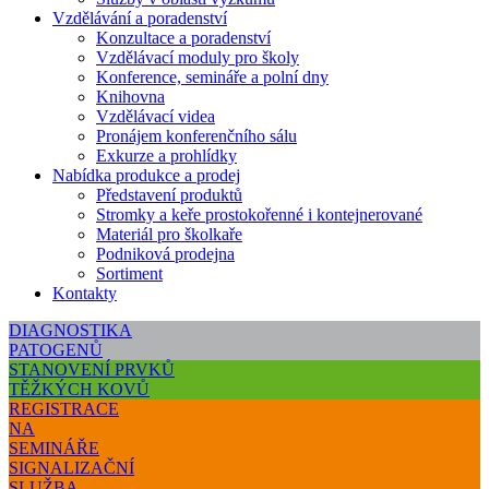
Vzdělávání a poradenství
Konzultace a poradenství
Vzdělávací moduly pro školy
Konference, semináře a polní dny
Knihovna
Vzdělávací videa
Pronájem konferenčního sálu
Exkurze a prohlídky
Nabídka produkce a prodej
Představení produktů
Stromky a keře prostokořenné i kontejnerované
Materiál pro školkaře
Podniková prodejna
Sortiment
Kontakty
DIAGNOSTIKA
PATOGENŮ
STANOVENÍ PRVKŮ
TĚŽKÝCH KOVŮ
REGISTRACE
NA
SEMINÁŘE
SIGNALIZAČNÍ
SLUŽBA