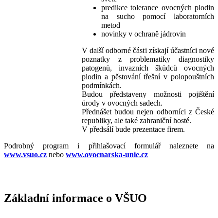
predikce tolerance ovocných plodin
na sucho pomocí laboratorních
metod
novinky v ochraně jádrovin
V další odborné části získají účastníci nové
poznatky z problematiky diagnostiky
patogenů, invazních škůdců ovocných
plodin a pěstování třešní v polopouštních
podmínkách.
Budou představeny možnosti pojištění
úrody v ovocných sadech.
Přednášet budou nejen odborníci z České
republiky, ale také zahraniční hosté.
V předsálí bude prezentace firem.
Podrobný program i přihlašovací formulář naleznete na
www.vsuo.cz
nebo
www.ovocnarska-unie.cz
Základní informace o VŠUO