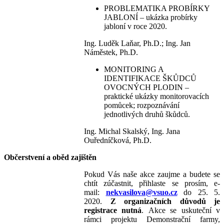
PROBLEMATIKA PROBÍRKY
JABLONÍ – ukázka probírky
jabloní v roce 2020.
Ing. Luděk Laňar, Ph.D.; Ing. Jan
Náměstek, Ph.D.
MONITORING A
IDENTIFIKACE ŠKŮDCŮ
OVOCNÝCH PLODIN –
praktické ukázky monitorovacích
pomůcek; rozpoznávání
jednotlivých druhů škůdců.
Ing. Michal Skalský, Ing. Jana
Ouředníčková, Ph.D.
Občerstvení a oběd zajištěn
Pokud Vás naše akce zaujme a budete se
chtít zúčastnit, přihlaste se prosím, e-
mail:
nekvasilova@vsuo.cz
do 25. 5.
2020.
Z organizačních důvodů je
registrace nutná
. Akce se uskuteční v
rámci projektu Demonstrační farmy,