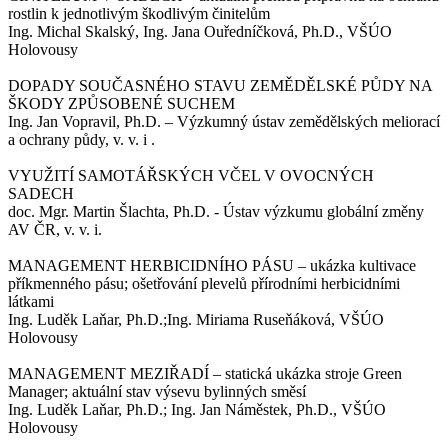
rostlin k jednotlivým škodlivým činitelům
Ing. Michal Skalský, Ing. Jana Ouředníčková, Ph.D., VŠÚO
Holovousy
DOPADY SOUČASNÉHO STAVU ZEMĚDĚLSKÉ PŮDY NA
ŠKODY ZPŮSOBENÉ SUCHEM
Ing. Jan Vopravil, Ph.D. – Výzkumný ústav zemědělských meliorací
a ochrany půdy, v. v. i .
VYUŽITÍ SAMOTÁŘSKÝCH VČEL V OVOCNÝCH
SADECH
doc. Mgr. Martin Šlachta, Ph.D. - Ústav výzkumu globální změny
AV ČR, v. v. i.
MANAGEMENT HERBICIDNÍHO PÁSU – ukázka kultivace
příkmenného pásu; ošetřování plevelů přírodními herbicidními
látkami
Ing. Luděk Laňar, Ph.D.;Ing. Miriama Ruseňáková, VŠÚO
Holovousy
MANAGEMENT MEZIŘADÍ – statická ukázka stroje Green
Manager; aktuální stav výsevu bylinných směsí
Ing. Luděk Laňar, Ph.D.; Ing. Jan Náměstek, Ph.D., VŠÚO
Holovousy