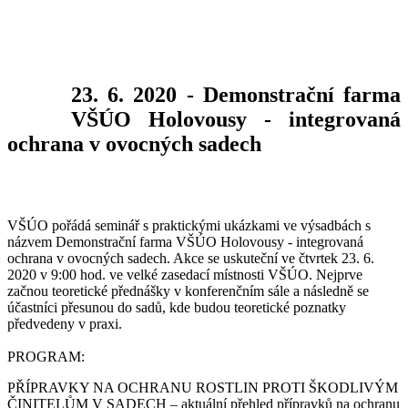
23. 6. 2020 - Demonstrační farma
VŠÚO Holovousy - integrovaná
ochrana v ovocných sadech
VŠÚO pořádá seminář s praktickými ukázkami ve výsadbách s
názvem Demonstrační farma VŠÚO Holovousy - integrovaná
ochrana v ovocných sadech. Akce se uskuteční ve čtvrtek 23. 6.
2020 v 9:00 hod. ve velké zasedací místnosti VŠÚO. Nejprve
začnou teoretické přednášky v konferenčním sále a následně se
účastníci přesunou do sadů, kde budou teoretické poznatky
předvedeny v praxi.
PROGRAM:
PŘÍPRAVKY NA OCHRANU ROSTLIN PROTI ŠKODLIVÝM
ČINITELŮM V SADECH – aktuální přehled přípravků na ochranu