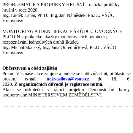
PROBLEMATIKA PROBÍRKY HRUŠNÍ – ukázka probírky
hrušní v roce 2020
Ing. Luděk Laňar, Ph.D.; Ing. Jan Náměstek, Ph.D., VŠÚO
Holovousy
MONITORING A IDENTIFIKACE ŠKŮDCŮ OVOCNÝCH
PLODIN – praktické ukázky monitorovacích pomůcek;
rozpoznávání jednotlivých druhů škůdců
Ing. Michal Skalský, Ing. Jana Ouředníčková, Ph.D., VŠÚO
Holovousy
Občerstvení a oběd zajištěn
Pokud Vás naše akce zaujme a budete se chtít zúčastnit, přihlaste se
prosím, e-mail:
nekvasilova@vsuo.cz
do 18.. 6.
2020.
Z organizačních důvodů je registrace nutná
.
Akce se uskuteční v rámci projektu Demonstrační farmy,
podporované MINISTERSTVEM ZEMĚDĚLSTVÍ.
..............................................................................................................