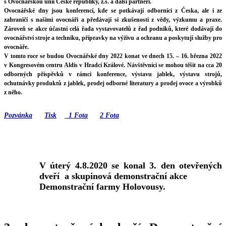
s Ovocnářskou unií České republiky, z.s. a další partneři.
Ovocnářské dny jsou konferencí, kde se potkávají odborníci z Česka, ale i ze
zahraničí s našimi ovocnáři a předávají si zkušenosti z vědy, výzkumu a praxe.
Zároveň se akce účastní celá řada vystavovatelů z řad podniků, které dodávají do
ovocnářství stroje a techniku, přípravky na výživu a ochranu a poskytují služby pro
ovocnáře.
V tomto roce se budou Ovocnářské dny 2022 konat ve dnech 15. – 16. března 2022
v Kongresovém centru Aldis v Hradci Králové. Návštěvníci se mohou těšit na cca 20
odborných příspěvků v rámci konference, výstavu jablek, výstavu strojů,
ochutnávky produktů z jablek, prodej odborné literatury a prodej ovoce a výrobků
z něho.
Pozvánka
Tisk
1 Fota
2 Fota
V úterý 4.8.2020 se konal 3. den otevřených
dveří a skupinová demonstrační akce
Demonstrační farmy Holovousy.