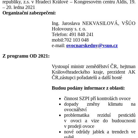
republiky, z.s. v Hradeci Králové – Kongresovém centru Aldis, 19.
– 20. ledna 2021
Organizační zabezpečení:
Ing. Jaroslava NEKVASILOVÁ, VŠÚO
Holovousy s. r. o.
Telefon: 491 848 241
mobil:702 103 048
e-mail:
ovocnarskedny@vsuo.cz
Z programu OD 2021:
Vystoupí ministr zemědělství ČR, hejtman
Královéhradeckého kraje, prezident AK
ČR,zástupci pořadatelů a další hosté
Budou podány informace z oblastí:
činnost SZPI pří kontrolách ovoce
dopady změny klimatu na
ovocnářství
problematika reziduí pesticidů
v ovoci a vize do budoucnosti
v prodeji ovoce
nové odrůdy jablek a trendech ve
světě