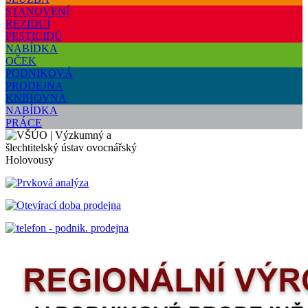
STANOVENÍ
REZIDUÍ
PESTICIDŮ
NABÍDKA
OČEK
PODNIKOVÁ
PRODEJNA
KNIHOVNA
NABÍDKA
PRÁCE