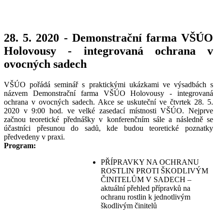
28. 5. 2020 - Demonstrační farma VŠÚO
Holovousy - integrovaná ochrana v
ovocných sadech
VŠÚO pořádá seminář s praktickými ukázkami ve výsadbách s
názvem Demonstrační farma VŠÚO Holovousy - integrovaná
ochrana v ovocných sadech. Akce se uskuteční ve čtvrtek 28. 5.
2020 v 9:00 hod. ve velké zasedací místnosti VŠÚO. Nejprve
začnou teoretické přednášky v konferenčním sále a následně se
účastníci přesunou do sadů, kde budou teoretické poznatky
předvedeny v praxi.
Program:
PŘÍPRAVKY NA OCHRANU
ROSTLIN PROTI ŠKODLIVÝM
ČINITELŮM V SADECH –
aktuální přehled přípravků na
ochranu rostlin k jednotlivým
škodlivým činitelů