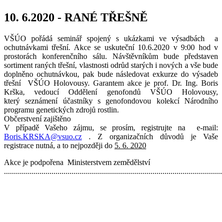
10. 6.2020 - RANÉ TŘEŠNĚ
VŠÚO pořádá seminář spojený s ukázkami ve výsadbách a
ochutnávkami třešní. Akce se uskuteční 10.6.2020 v 9:00 hod v
prostorách konferenčního sálu. Návštěvníkům bude představen
sortiment raných třešní, vlastnosti odrůd starých i nových a vše bude
doplněno ochutnávkou, pak bude následovat exkurze do výsadeb
třešní VŠÚO Holovousy.
Garantem akce je prof. Dr. Ing. Boris
Krška, vedoucí Oddělení genofondů VŠÚO Holovousy,
který
seznámení účastníky s genofondovou kolekcí Národního
programu genetických zdrojů rostlin.
Občerstvení zajištěno
V případě Vašeho zájmu, se prosím, registrujte na e-mail:
Boris.KRSKA@vsuo.cz
. Z organizačních důvodů je Vaše
registrace nutná, a to nejpozději do
5. 6. 2020
Akce je podpořena Ministerstvem zemědělství
.............................................................................................................