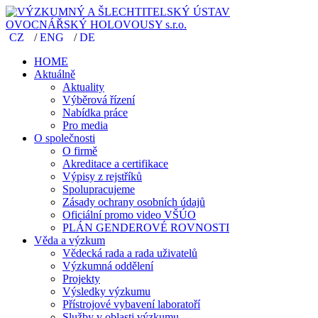
CZ
/
ENG
/
DE
HOME
Aktuálně
Aktuality
Výběrová řízení
Nabídka práce
Pro media
O společnosti
O firmě
Akreditace a certifikace
Výpisy z rejstříků
Spolupracujeme
Zásady ochrany osobních údajů
Oficiální promo video VŠÚO
PLÁN GENDEROVÉ ROVNOSTI
Věda a výzkum
Vědecká rada a rada uživatelů
Výzkumná oddělení
Projekty
Výsledky výzkumu
Přístrojové vybavení laboratoří
Služby v oblasti výzkumu