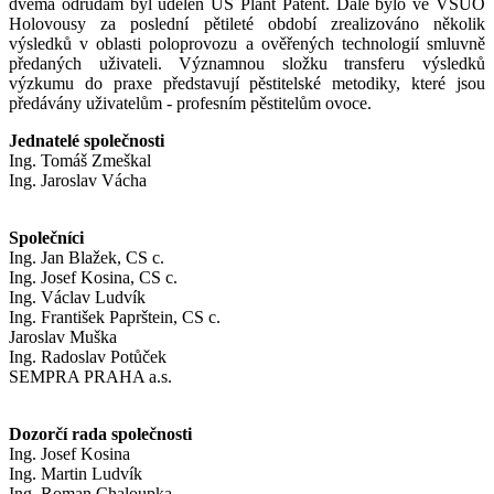
dvěma odrůdám byl udělen US Plant Patent. Dále bylo ve VŠÚO
Holovousy za poslední pětileté období zrealizováno několik
výsledků v oblasti poloprovozu a ověřených technologií smluvně
předaných uživateli. Významnou složku transferu výsledků
výzkumu do praxe představují pěstitelské metodiky, které jsou
předávány uživatelům - profesním pěstitelům ovoce.
Jednatelé společnosti
Ing. Tomáš Zmeškal
Ing. Jaroslav Vácha
Společníci
Ing. Jan Blažek, CS c.
Ing. Josef Kosina, CS c.
Ing. Václav Ludvík
Ing. František Paprštein, CS c.
Jaroslav Muška
Ing. Radoslav Potůček
SEMPRA PRAHA a.s.
Dozorčí rada společnosti
Ing. Josef Kosina
Ing. Martin Ludvík
Ing. Roman Chaloupka