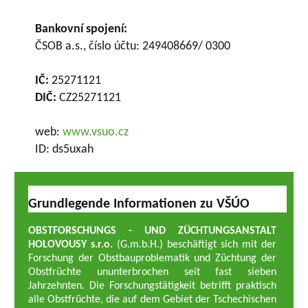
Bankovní spojení:
ČSOB a.s., číslo účtu: 249408669/ 0300
IČ:
25271121
DIČ:
CZ25271121
web:
www.vsuo.cz
ID: ds5uxah
Grundlegende Informationen zu VŠÚO
OBSTFORSCHUNGS - UND ZÜCHTUNGSANSTALT
HOLOVOUSY s.r.o.
(G.m.b.H.) beschäftigt sich mit der
Forschung der Obstbauproblematik und Züchtung der
Obstfrüchte ununterbrochen seit fast sieben
Jahrzehnten. Die Forschungstätigkeit betrifft praktisch
alle Obstfrüchte, die auf dem Gebiet der Tschechischen