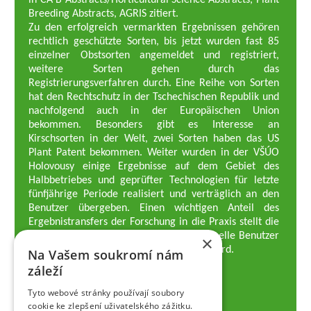
in CA B Abstracts/Horticultural Science Abstracts, Plant
Breeding Abstracts, AGRIS zitiert.
Zu den erfolgreich vermarkten Ergebnissen gehören
rechtlich geschützte Sorten, bis jetzt wurden fast 85
einzelner Obstsorten angemeldet und registriert,
weitere Sorten gehen durch das
Registrierungsverfahren durch. Eine Reihe von Sorten
hat den Rechtschutz in der Tschechischen Republik und
nachfolgend auch in der Europäischen Union
bekommen. Besonders gibt es Interesse an
Kirschsorten in der Welt, zwei Sorten haben das US
Plant Patent bekommen. Weiter wurden in der VŠÚO
Holovousy einige Ergebnisse auf dem Gebiet des
Halbbetriebes und geprüfter Technologien für letzte
fünfjährige Periode realisiert und verträglich an den
Benutzer übergeben. Einen wichtigen Anteil des
Ergebnistransfers der Forschung in die Praxis stellt die
Züchtungsmethodik dar, die an professionelle Benutzer
×
– professionelle Obstzüchter übergeben wird.
Na Vašem soukromí nám
Geschäftsführer der Gesellschaft
záleží
Dipl.-Ing. Tomáš Zmeškal
Dipl.-Ing. Jaroslav Vácha
Tyto webové stránky používají soubory
cookie ke zlepšení uživatelského zážitku.