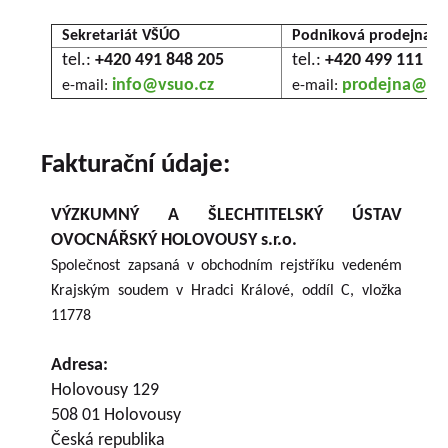
Sekretariát VŠÚO
Podniková prodejna
tel.:
+420 491 848 205
tel.:
+420 499 111 29
info@vsuo.cz
prodejna@vs
e-mail:
e-mail:
Fakturační údaje:
VÝZKUMNÝ A ŠLECHTITELSKÝ ÚSTAV
OVOCNÁŘSKÝ HOLOVOUSY s.r.o.
Společnost zapsaná v obchodním rejstříku vedeném
Krajským soudem v Hradci Králové, oddíl C, vložka
11778
Adresa:
Holovousy 129
508 01 Holovousy
Česká republika