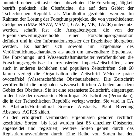
ununterbrochen seit fast sieben Jahrzehnten. Die Forschungstätigkeit
betrifft praktisch alle Obstfrüchte, die auf dem Gebiet der
Tschechischen Republik als Marktkultur gezüchtet werden. Im
Rahmen der Lösung der Forschungsprojekte, die von verschiedenen
Geldgebern (MZe NAZV, MŠMT, GAČR, MK, TAČR) unterstützt
werden, schafft fast alle Ausgabentypen, die von der
Ergebnisbewertungsmethodik einer Forschungsorganisation
definiert und in den Informationsregister der Ergebnisse übergeben
werden. Es handelt sich sowohl um Ergebnisse des
Veröffentlichungscharakters als auch um anwendbare Ergebnisse.
Die Forschungs- und Wissenschaftsmitarbeiter veröffentlichen die
Forschungsergebnisse in rezensierten Impact-Zeitschriften, aber
auch in anderen fachlichen und populären Zeitschriften. Seit 60
Jahren verlegt die Organisation die Zeitschrift Vědecké práce
ovocnářské (Wissenschaftliche Obstbauarbeiten). Die Zeitschrift
veröffentlicht die originalen wissenschaftlichen Arbeiten auf dem
Gebiet des Obstbaus. Sie ist eine rezensierte Zeitschrift, eingetragen
in der Liste der rezensierten Non-Impact-Zeitschriften (Periodiken),
die in der Tschechischen Republik verlegt werden. Sie wird in CA
B Abstracts/Horticultural Science Abstracts, Plant Breeding
Abstracts, AGRIS zitiert.
Zu den erfolgreich vermarkten Ergebnissen gehören rechtlich
geschützte Sorten, bis jetzt wurden fast 85 einzelner Obstsorten
angemeldet und registriert, weitere Sorten gehen durch das
Registrierungsverfahren durch. Eine Reihe von Sorten hat den