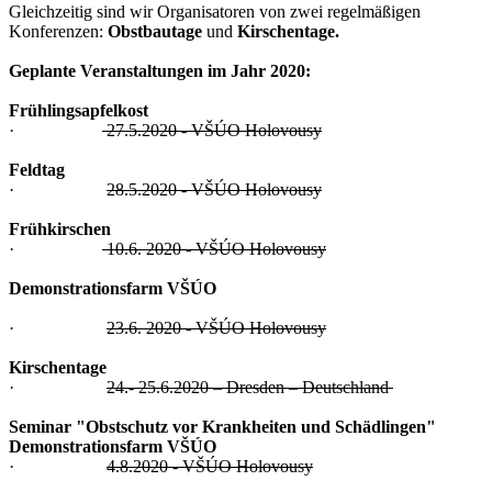
Gleichzeitig sind wir Organisatoren von zwei regelmäßigen
Konferenzen:
Obstbautage
und
Kirschentage.
Geplante Veranstaltungen im Jahr 2020:
Frühlingsapfelkost
·
27.5.2020 - VŠÚO Holovousy
Feldtag
·
28.5.2020 - VŠÚO Holovousy
Frühkirschen
·
10.6. 2020 - VŠÚO Holovousy
Demonstrationsfarm VŠÚO
·
23.6. 2020 - VŠÚO Holovousy
Kirschentage
·
24.- 25.6.2020 – Dresden – Deutschland
Seminar "Obstschutz vor Krankheiten und Schädlingen"
Demonstrationsfarm VŠÚO
·
4.8.2020 - VŠÚO Holovousy