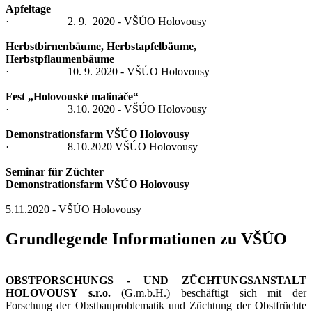
Apfeltage
·
2. 9. 2020 - VŠÚO Holovousy
Herbstbirnenbäume, Herbstapfelbäume,
Herbstpflaumenbäume
· 10. 9. 2020 - VŠÚO Holovousy
Fest „Holovouské malináče“
· 3.10. 2020 - VŠÚO Holovousy
Demonstrationsfarm VŠÚO Holovousy
· 8.10.2020 VŠÚO Holovousy
Seminar für Züchter
Demonstrationsfarm VŠÚO Holovousy
5.11.2020 - VŠÚO Holovousy
Grundlegende Informationen zu VŠÚO
OBSTFORSCHUNGS - UND ZÜCHTUNGSANSTALT
HOLOVOUSY s.r.o.
(G.m.b.H.) beschäftigt sich mit der
Forschung der Obstbauproblematik und Züchtung der Obstfrüchte