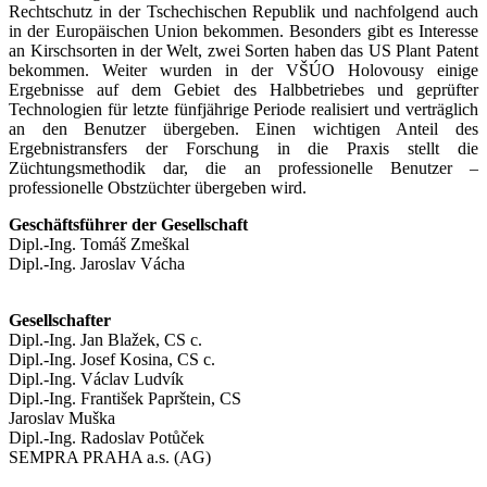
Rechtschutz in der Tschechischen Republik und nachfolgend auch
in der Europäischen Union bekommen. Besonders gibt es Interesse
an Kirschsorten in der Welt, zwei Sorten haben das US Plant Patent
bekommen. Weiter wurden in der VŠÚO Holovousy einige
Ergebnisse auf dem Gebiet des Halbbetriebes und geprüfter
Technologien für letzte fünfjährige Periode realisiert und verträglich
an den Benutzer übergeben. Einen wichtigen Anteil des
Ergebnistransfers der Forschung in die Praxis stellt die
Züchtungsmethodik dar, die an professionelle Benutzer –
professionelle Obstzüchter übergeben wird.
Geschäftsführer der Gesellschaft
Dipl.-Ing. Tomáš Zmeškal
Dipl.-Ing. Jaroslav Vácha
Gesellschafter
Dipl.-Ing. Jan Blažek, CS c.
Dipl.-Ing. Josef Kosina, CS c.
Dipl.-Ing. Václav Ludvík
Dipl.-Ing. František Paprštein, CS
Jaroslav Muška
Dipl.-Ing. Radoslav Potůček
SEMPRA PRAHA a.s. (AG)