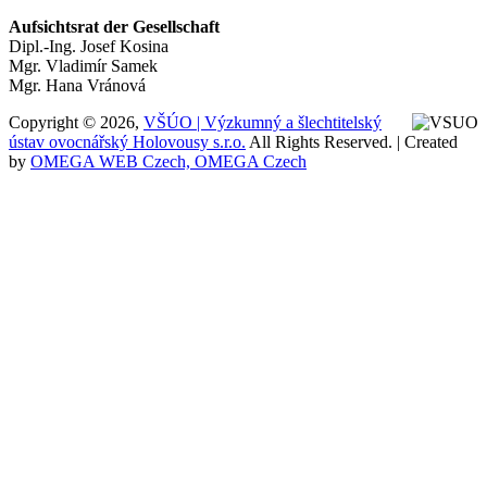
Aufsichtsrat der Gesellschaft
Dipl.-Ing. Josef Kosina
Mgr. Vladimír Samek
Mgr. Hana Vránová
Copyright © 2026,
VŠÚO | Výzkumný a šlechtitelský
ústav ovocnářský Holovousy s.r.o.
All Rights Reserved. | Created
by
OMEGA WEB Czech, OMEGA Czech