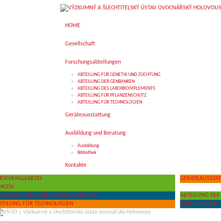
HOME
Gesellschaft
Forschungsabteilungen
ABTEILUNG FÜR GENETIK UND ZÜCHTUNG
ABTEILUNG DER GENBANKEN
ABTEILUNG DES LABORKOMPLEMENTS
ABTEILUNG FÜR PFLANZENSCHUTZ
ABTEILUNG FÜR TECHNOLOGIEN
Geräteausstattung
Ausbildung und Beratung
Ausbildung
Bibliothek
Kontakte
RSCHUNGSABTEI-
GERÄTEAUSSTA
NGEN
TEILUNG FÜR GENETIK UND ZÜCHTUNG
ABTEILUNG DE
TEILUNG FÜR TECHNOLOGIEN
ABTEILUNG DE