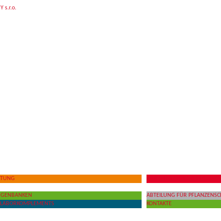
TTUNG
AUSBILDUNG UND BERATUN
R GENBANKEN
ABTEILUNG FÜR PFLANZENSC
S LABORKOMPLEMENTS
KONTAKTE