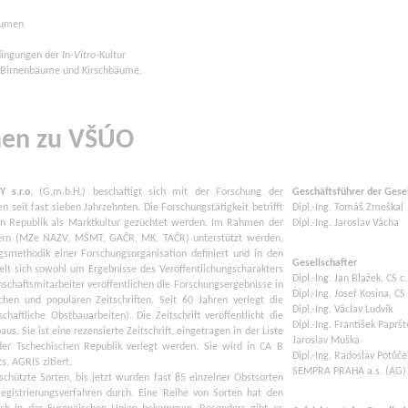
äumen
dingungen der
In-Vitro-
Kultur
, Birnenbäume und Kirschbäume.
nen zu VŠÚO
 s.r.o.
(G.m.b.H.) beschäftigt sich mit der Forschung der
Geschäftsführer der Gese
seit fast sieben Jahrzehnten. Die Forschungstätigkeit betrifft
Dipl.-Ing. Tomáš Zmeškal
hen Republik als Marktkultur gezüchtet werden. Im Rahmen der
Dipl.-Ing. Jaroslav Vácha
ebern (MZe NAZV, MŠMT, GAČR, MK, TAČR) unterstützt werden,
gsmethodik einer Forschungsorganisation definiert und in den
Gesellschafter
elt sich sowohl um Ergebnisse des Veröffentlichungscharakters
Dipl.-Ing. Jan Blažek, CS c.
chaftsmitarbeiter veröffentlichen die Forschungsergebnisse in
Dipl.-Ing. Josef Kosina, CS 
ichen und populären Zeitschriften. Seit 60 Jahren verlegt die
Dipl.-Ing. Václav Ludvík
haftliche Obstbauarbeiten). Die Zeitschrift veröffentlicht die
Dipl.-Ing. František Papršt
. Sie ist eine rezensierte Zeitschrift, eingetragen in der Liste
Jaroslav Muška
n der Tschechischen Republik verlegt werden. Sie wird in CA B
Dipl.-Ing. Radoslav Potůče
s, AGRIS zitiert.
SEMPRA PRAHA a.s. (AG)
chützte Sorten, bis jetzt wurden fast 85 einzelner Obstsorten
egistrierungsverfahren durch. Eine Reihe von Sorten hat den