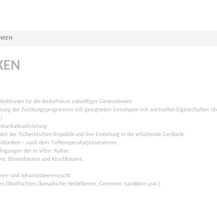
ANKEN
KEN
llektionen für die Bedürfnisse zukünftiger Generationen
herung der Züchtungsprogramme mit geeigneten Genotypen mit wertvollen Eigenschaften (R
).
bankaktualisierung
et der Tschechischen Republik und ihre Einteilung in die erhaltende Genbank.
nbanken – nach dem Tieftemperaturpräservieren.
dingungen der
In-Vitro-
Kultur
.
ume, Birnenbäume und Kirschbäume.
ren- und Johannisbeerenzucht.
n Obstfrüchten (kanadische Heidelbeere, Gemeiner Sanddorn usw.).