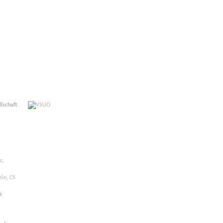
llschaft
c.
ein, CS
k