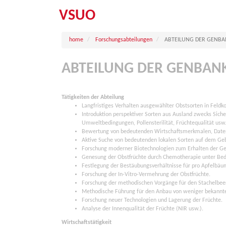
VSUO
home
Forschungsabteilungen
ABTEILUNG DER GENB
ABTEILUNG DER GENBAN
Tätigkeiten der Abteilung
Langfristiges Verhalten ausgewählter Obstsorten in Feldko
Introduktion perspektiver Sorten aus Ausland zwecks Sic
Umweltbedingungen, Pollensterilität, Früchtequalität usw.
Bewertung von bedeutenden Wirtschaftsmerkmalen, Daten
Aktive Suche von bedeutenden lokalen Sorten auf dem Gebi
Forschung moderner Biotechnologien zum Erhalten der Ge
Genesung der Obstfrüchte durch Chemotherapie unter Be
Festlegung der Bestäubungsverhältnisse für pro Apfelbä
Forschung der In-Vitro-Vermehrung der Obstfrüchte.
Forschung der methodischen Vorgänge für den Stachelbee
Methodische Führung für den Anbau von weniger bekannte
Forschung neuer Technologien und Lagerung der Früchte.
Analyse der Innenqualität der Früchte (NIR usw.).
Wirtschaftstätigkeit