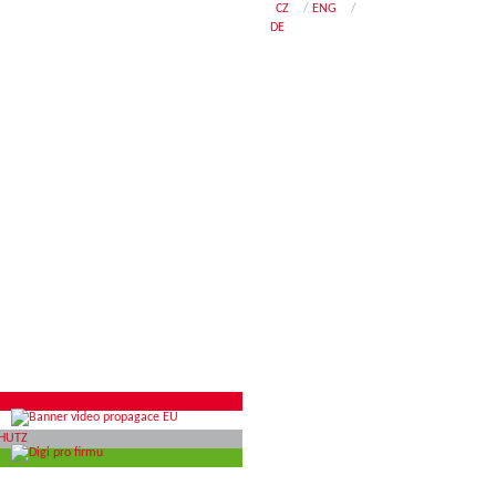
CZ
/
ENG
/
DE
G
HUTZ