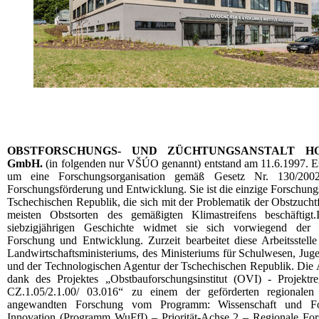
OBSTFORSCHUNGS- UND ZÜCHTUNGSANSTALT H
GmbH.
(in folgenden nur VŠÚO genannt) entstand am 11.6.1997. Es
um eine Forschungsorganisation gemäß Gesetz Nr. 130/2002
Forschungsförderung und Entwicklung. Sie ist die einzige Forschungs
Tschechischen Republik, die sich mit der Problematik der Obstzucht
meisten Obstsorten des gemäßigten Klimastreifens beschäftigt.
siebzigjährigen Geschichte widmet sie sich vorwiegend der
Forschung und Entwicklung. Zurzeit bearbeitet diese Arbeitsstelle
Landwirtschaftsministeriums, des Ministeriums für Schulwesen, Jug
und der Technologischen Agentur der Tschechischen Republik. Die 
dank des Projektes „Obstbauforschungsinstitut (OVI) - Projektr
CZ.1.05/2.1.00/ 03.016“ zu einem der geförderten regionalen
angewandten Forschung vom Programm: Wissenschaft und Fo
Innovation (Programm WuFfI) – Priorität-Achse 2 – Regionale Fo