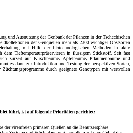
g und Ausnutzung der Genbank der Pflanzen in der Tschechischen
 Feldkollektionen der Genquellen mehr als 2300 wichtiger Obstsorten
elerhaltung mit Hilfe der biotechnologischen Methoden in aktiv
dem Tieftemperaturpräservieren in flüssigem Stickstoff. Seit fast
ie sich zurzeit auf Kirschbäume, Apfelbäume, Pflaumenbäume und
mt es dann zur Introduktion und Testung der perspektiven Sorten,
 Züchtungsprogramme durch geeignete Genotypen mit wertvollen
 führt, ist auf folgende Prioritäten gerichtet:
 der virenfreien primären Quellen an die Benutzersphäre.
scher Systeme und Früchtelagerung, vor allem auf dem Gebiet der