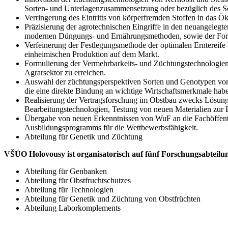
Sorten- und Unterlagenzusammensetzung oder bezüglich des S
Verringerung des Eintritts von körperfremden Stoffen in das 
Präzisierung der agrotechnischen Eingriffe in den neuangeleg
modernen Düngungs- und Ernährungsmethoden, sowie der For
Verfeinerung der Festlegungsmethode der optimalen Erntereif
einheimischen Produktion auf dem Markt.
Formulierung der Vermehrbarkeits- und Züchtungstechnologien,
Agrarsektor zu erreichen.
Auswahl der züchtungsperspektiven Sorten und Genotypen von
die eine direkte Bindung an wichtige Wirtschaftsmerkmale habe
Realisierung der Vertragsforschung im Obstbau zwecks Lösung 
Bearbeitungstechnologien, Testung von neuen Materialien zur
Übergabe von neuen Erkenntnissen von WuF an die Fachöffentli
Ausbildungsprogramms für die Wettbewerbsfähigkeit.
Abteilung für Genetik und Züchtung
VŠÚO Holovousy ist organisatorisch auf fünf Forschungsabteilun
Abteilung für Genbanken
Abteilung für Obstfruchtschutzes
Abteilung für Technologien
Abteilung für Genetik und Züchtung von Obstfrüchten
Abteilung Laborkomplements