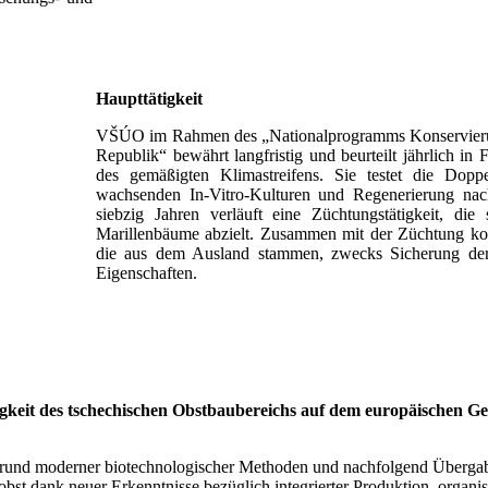
Haupttätigkeit
VŠÚO im Rahmen des „Nationalprogramms Konservierun
Republik“ bewährt langfristig und beurteilt jährlich in
des gemäßigten Klimastreifens. Sie testet die Dopp
wachsenden In-Vitro-Kulturen und Regenerierung nach 
siebzig Jahren verläuft eine Züchtungstätigkeit, d
Marillenbäume abzielt. Zusammen mit der Züchtung kom
die aus dem Ausland stammen, zwecks Sicherung der
Eigenschaften.
keit des tschechischen Obstbaubereichs auf dem europäischen Gebiet
grund moderner biotechnologischer Methoden und nachfolgend Übergabe
st dank neuer Erkenntnisse bezüglich integrierter Produktion, organi