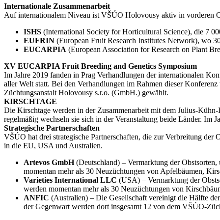
Internationale Zusammenarbeit
Auf internationalem Niveau ist VŠÚO Holovousy aktiv in vorderen Or
ISHS
(International Society for Horticultural Science), die 7 
EUFRIN
(European Fruit Research Institutes Network), wo 30
EUCARPIA
(European Association for Research on Plant Bre
XV EUCARPIA Fruit Breeding and Genetics Symposium
Im Jahre 2019 fanden in Prag Verhandlungen der internationalen 
aller Welt statt. Bei den Verhandlungen im Rahmen dieser Konferenz
Züchtungsanstalt Holovousy s.r.o. (GmbH.) gewählt.
KIRSCHTAGE
Die Kirschtage werden in der Zusammenarbeit mit dem Julius-Kühn-Inst
regelmäßig wechseln sie sich in der Veranstaltung beide Länder. Im J
Strategische Partnerschaften
VŠÚO hat drei strategische Partnerschaften, die zur Verbreitung der 
in die EU, USA und Australien.
Artevos GmbH
(Deutschland) – Vermarktung der Obstsorten, 
momentan mehr als 30 Neuzüchtungen von Apfelbäumen, Kir
Varieties International LLC
(USA) – Vermarktung der Obstso
werden momentan mehr als 30 Neuzüchtungen von Kirschbä
ANFIC
(Australien) – Die Gesellschaft vereinigt die Hälfte de
der Gegenwart werden dort insgesamt 12 von dem VŠÚO-Züch