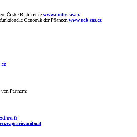
nzen, České Budějovice
www.umbr.cas.cz
nd funktionelle Genomik der Pflanzen
www.ueb.cas.cz
.cz
 von Partnern:
.inra.fr
enzeagrarie.unibo.it