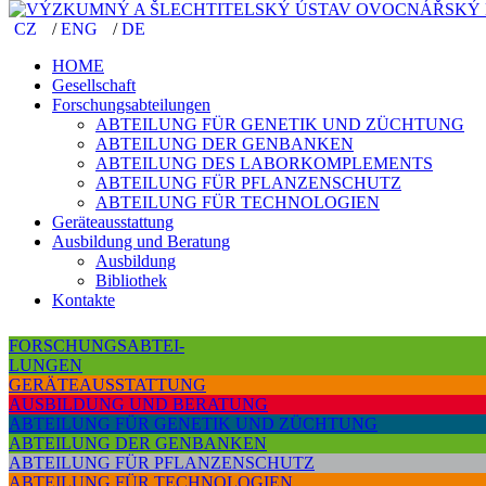
CZ
/
ENG
/
DE
CZ
/
ENG
/
DE
HOME
HOME
Gesellschaft
Gesellschaft
Forschungsabteilungen
Forschungsabteilungen
ABTEILUNG FÜR GENETIK UND ZÜCHTUNG
ABTEILUNG FÜR GENETIK UND ZÜCHTUNG
ABTEILUNG DER GENBANKEN
ABTEILUNG DER GENBANKEN
ABTEILUNG DES LABORKOMPLEMENTS
ABTEILUNG DES LABORKOMPLEMENTS
ABTEILUNG FÜR PFLANZENSCHUTZ
ABTEILUNG FÜR PFLANZENSCHUTZ
ABTEILUNG FÜR TECHNOLOGIEN
ABTEILUNG FÜR TECHNOLOGIEN
Geräteausstattung
Geräteausstattung
Ausbildung und Beratung
Ausbildung und Beratung
Ausbildung
Ausbildung
Bibliothek
Bibliothek
Kontakte
Kontakte
FORSCHUNGSABTEI-
LUNGEN
GERÄTEAUSSTATTUNG
AUSBILDUNG UND BERATUNG
ABTEILUNG FÜR GENETIK UND ZÜCHTUNG
ABTEILUNG DER GENBANKEN
ABTEILUNG FÜR PFLANZENSCHUTZ
ABTEILUNG FÜR TECHNOLOGIEN