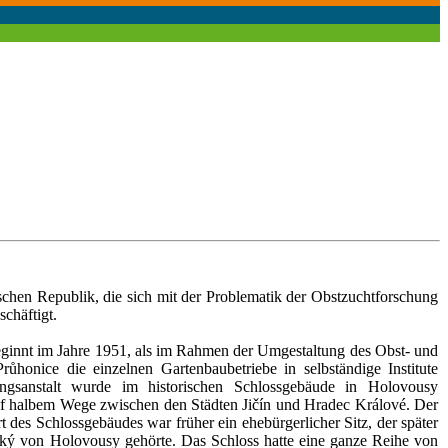
schen Republik, die sich mit der Problematik der Obstzuchtforschung
chäftigt.
eginnt im Jahre 1951, als im Rahmen der Umgestaltung des Obst- und
růhonice die einzelnen Gartenbaubetriebe in selbständige Institute
ngsanstalt wurde im historischen Schlossgebäude in Holovousy
uf halbem Wege zwischen den Städten Jičín und Hradec Králové. Der
 des Schlossgebäudes war früher ein ehebürgerlicher Sitz, der später
ý von Holovousy gehörte. Das Schloss hatte eine ganze Reihe von