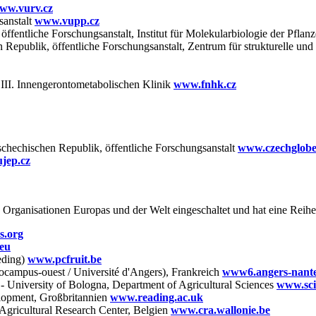
ww.vurv.cz
sanstalt
www.vupp.cz
ffentliche Forschungsanstalt, Institut für Molekularbiologie der Pfla
n Republik, öffentliche Forschungsanstalt, Zentrum für strukturelle u
III. Innengerontometabolischen Klinik
www.fnhk.cz
schechischen Republik, öffentliche Forschungsanstalt
www.czechglobe
jep.cz
rganisationen Europas und der Welt eingeschaltet und hat eine Reihe
s.org
.eu
eding)
www.pcfruit.be
rocampus-ouest / Université d'Angers), Frankreich
www6.angers-nantes
n - University of Bologna, Department of Agricultural Sciences
www.sci
elopment, Großbritannien
www.reading.ac.uk
Agricultural Research Center, Belgien
www.cra.wallonie.be