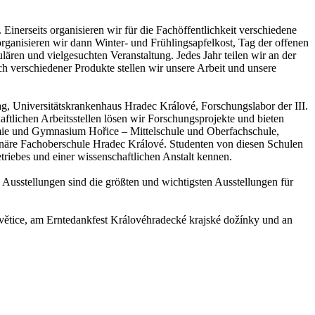
Einerseits organisieren wir für die Fachöffentlichkeit verschiedene
 organisieren wir dann Winter- und Frühlingsapfelkost, Tag der offenen
ären und vielgesuchten Veranstaltung. Jedes Jahr teilen wir an der
ch verschiedener Produkte stellen wir unsere Arbeit und unsere
ag, Universitätskrankenhaus Hradec Králové, Forschungslabor der III.
ftlichen Arbeitsstellen lösen wir Forschungsprojekte und bieten
mie und Gymnasium Hořice – Mittelschule und Oberfachschule,
rinäre Fachoberschule Hradec Králové. Studenten von diesen Schulen
riebes und einer wissenschaftlichen Anstalt kennen.
Ausstellungen sind die größten und wichtigsten Ausstellungen für
větice, am Erntedankfest Královéhradecké krajské dožínky und an