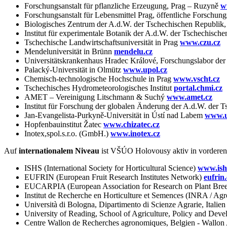
Forschungsanstalt für pflanzliche Erzeugung, Prag – Ruzyně
w
Forschungsanstalt für Lebensmittel Prag, öffentliche Forschung
Biologisches Zentrum der A.d.W. der Tschechischen Republik, ö
Institut für experimentale Botanik der A.d.W. der Tschechische
Tschechische Landwirtschaftsuniversität in Prag
www.czu.cz
Mendeluniversität in Brünn
mendelu.cz
Universitätskrankenhaus Hradec Králové, Forschungslabor der 
Palacký-Universität in Olmütz
www.upol.cz
Chemisch-technologische Hochschule in Prag
www.vscht.cz
Tschechisches Hydrometeorologisches Institut
portal.chmi.cz
AMET – Vereinigung Litschmann & Suchý
www.amet.cz
Institut für Forschung der globalen Änderung der A.d.W. der T
Jan-Evangelista-Purkyně-Universität in Ústí nad Labem
www.u
Hopfenbauinstitut Žatec
www.chizatec.cz
Inotex,spol.s.r.o. (GmbH.)
www.inotex.cz
Auf
internationalem Niveau
ist VŠÚO Holovousy aktiv in vorderen O
ISHS (International Society for Horticultural Science)
www.ish
EUFRIN (European Fruit Research Institutes Network)
eufrin
EUCARPIA (European Association for Research on Plant Bre
Institut de Recherche en Horticulture et Semences (INRA / Ag
Università di Bologna, Dipartimento di Scienze Agrarie, Italie
University of Reading, School of Agriculture, Policy and Dev
Centre Wallon de Recherches agronomiques, Belgien - Wallon 