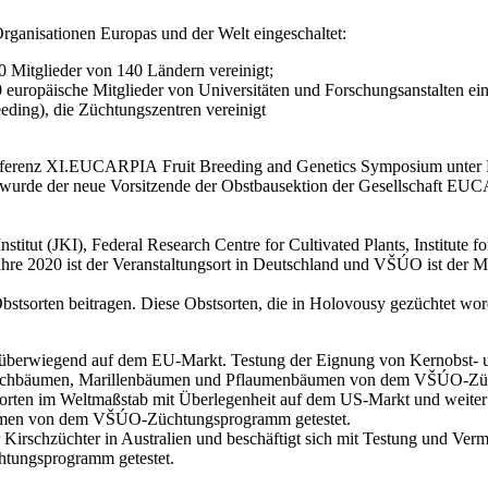
ganisationen Europas und der Welt eingeschaltet:
000 Mitglieder von 140 Ländern vereinigt;
 europäische Mitglieder von Universitäten und Forschungsanstalten ein
eding), die Züchtungszentren vereinigt
Konferenz XI.EUCARPIA Fruit Breeding and Genetics Symposium unter 
 wurde der neue Vorsitzende der Obstbausektion der Gesellschaft EUCA
itut (JKI), Federal Research Centre for Cultivated Plants, Institute f
ahre 2020 ist der Veranstaltungsort in Deutschland und VŠÚO ist der Mit
Obstsorten beitragen. Diese Obstsorten, die in Holovousy gezüchtet wor
überwiegend auf dem EU-Markt. Testung der Eignung von Kernobst- und
schbäumen, Marillenbäumen und Pflaumenbäumen von dem VŠÚO-Züc
rten im Weltmaßstab mit Überlegenheit auf dem US-Markt und weiter 
umen von dem VŠÚO-Züchtungsprogramm getestet.
r Kirschzüchter in Australien und beschäftigt sich mit Testung und Verm
tungsprogramm getestet.