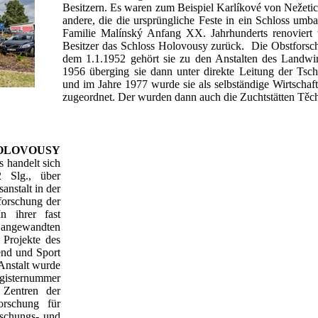
Besitzern. Es waren zum Beispiel Karlíkové von Nežeti
andere, die die ursprüngliche Feste in ein Schloss umb
Familie Malínský Anfang XX. Jahrhunderts renoviert
Besitzer das Schloss Holovousy zurück. Die Obstforsch
dem 1.1.1952 gehört sie zu den Anstalten des Landwir
1956 überging sie dann unter direkte Leitung der Tsc
und im Jahre 1977 wurde sie als selbständige Wirtschaf
zugeordnet. Der wurden dann auch die Zuchtstätten Těc
OLOVOUSY
 handelt sich
 Slg., über
anstalt in der
forschung der
In ihrer fast
 angewandten
 Projekte des
end und Sport
Anstalt wurde
egisternummer
 Zentren der
rschung für
rschungs- und