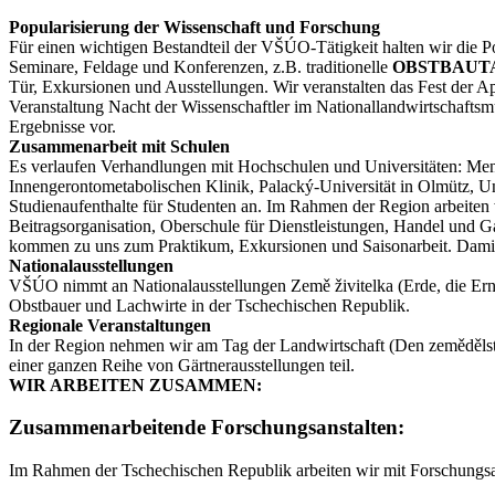
Popularisierung der Wissenschaft und Forschung
Für einen wichtigen Bestandteil der VŠÚO-Tätigkeit halten wir die Pop
Seminare, Feldage und Konferenzen, z.B. traditionelle
OBSTBAUT
Tür, Exkursionen und Ausstellungen. Wir veranstalten das Fest der Ap
Veranstaltung Nacht der Wissenschaftler im Nationallandwirtschaftsmu
Ergebnisse vor.
Zusammenarbeit mit Schulen
Es verlaufen Verhandlungen mit Hochschulen und Universitäten: Mende
Innengerontometabolischen Klinik, Palacký-Universität in Olmütz, Un
Studienaufenthalte für Studenten an. Im Rahmen der Region arbeite
Beitragsorganisation, Oberschule für Dienstleistungen, Handel und 
kommen zu uns zum Praktikum, Exkursionen und Saisonarbeit. Damit 
Nationalausstellungen
VŠÚO nimmt an Nationalausstellungen Země živitelka (Erde, die Ernäh
Obstbauer und Lachwirte in der Tschechischen Republik.
Regionale Veranstaltungen
In der Region nehmen wir am Tag der Landwirtschaft (Den zemědělst
einer ganzen Reihe von Gärtnerausstellungen teil.
WIR ARBEITEN ZUSAMMEN:
Zusammenarbeitende Forschungsanstalten:
Im Rahmen der Tschechischen Republik arbeiten wir mit Forschungsa