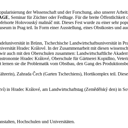
ularisierung der Wissenschaft und der Forschung, also unserer Arbeit. 
AGE
, Seminar für Züchter oder Fedltage. Für die breite Öffentlichkeit
felsorte Holovouský malináč mit. Dieses Fest wurde zu einer sehr popul
seum in Prag teil. In Form einer Ausstellung, eines Obstkostes und au
luniversität in Brünn, Tschechische Landwirtschaftsuniversität in Pr
iversität Hradec Králové. In der Zusammenarbeit mit diesen wissenscha
n wir auch mit den Oberschulen zusammen: Landwirtschaftliche Akade
Gastronomie Hradec Králové, Oberschule für Gärtnerei Kopidlno, Vete
lernen sie die Problematik vom Obstbau, den Gang des Produktionsbet
rerin), Zahrada Čech (Garten Tschechiens), Hortikomplex teil. Diese 
ví) in Hradec Králové, am Landwirtschaftstag (Zemědělský den) in So
nstalten, Hochschulen und Universitäten.