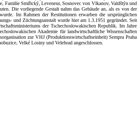
ce, Familie Smiřický, Leveneur, Sosnovec von Vlkanov, Valdštýn und
auten. Die vorliegende Gestalt nahm das Gebäude an, als es von der
 wurde. Im Rahmen der Restitutionen erwarben die ursprünglichen
ungs- und Züchtungsanstalt wurde hier am 1.3.1951 gegründet. Seit
tschaftsministeriums der Tschechoslowakischen Republik. Im Jahre
hechoslowakischen Akademie für landwirtschaftliche Wissenschaften
tsorganisation zur VHJ (Produktionswirtschaftseinheit) Sempra Praha
hobuzice, Velké Losiny und Velehrad angeschlossen.