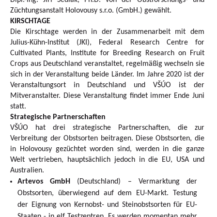
Dipl.-Ing. Jiří Sedlák, Ph.D. von der Obstforschungs- und
Züchtungsanstalt Holovousy s.r.o. (GmbH.) gewählt.
KIRSCHTAGE
Die Kirschtage werden in der Zusammenarbeit mit dem
Julius-Kühn-Institut (JKI), Federal Research Centre for
Cultivated Plants, Institute for Breeding Research on Fruit
Crops aus Deutschland veranstaltet, regelmäßig wechseln sie
sich in der Veranstaltung beide Länder. Im Jahre 2020 ist der
Veranstaltungsort in Deutschland und VŠÚO ist der
Mitveranstalter. Diese Veranstaltung findet immer Ende Juni
statt.
Strategische Partnerschaften
VŠÚO hat drei strategische Partnerschaften, die zur
Verbreitung der Obstsorten beitragen. Diese Obstsorten, die
in Holovousy gezüchtet worden sind, werden in die ganze
Welt vertrieben, hauptsächlich jedoch in die EU, USA und
Australien.
Artevos GmbH
(Deutschland) – Vermarktung der
Obstsorten, überwiegend auf dem EU-Markt. Testung
der Eignung von Kernobst- und Steinobstsorten für EU-
Staaten - in elf Testzentren. Es werden momentan mehr