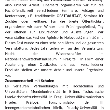
wir die Popularisierung der Wissenschaft und der Forschung,
also unserer Arbeit. Einerseits organisieren wir für die
Fachöffentlichkeit verschiedene Seminare, Feldage und
Konferenzen, z.B. traditionelle
OBSTBAUTAGE
, Seminar für
Züchter oder Fedltage. Für die breite Öffentlichkeit
organisieren wir dann Winter- und Frühlingsapfelkost, Tag
der offenen Tür, Exkursionen und Ausstellungen. Wir
veranstalten das Fest der Apfelsorte Holovouský malináč mit.
Dieses Fest wurde zu einer sehr populären und vielgesuchten
Veranstaltung. Jedes Jahr teilen wir an der Veranstaltung
Nacht der Wissenschaftler im
Nationallandwirtschaftsmuseum in Prag teil. In Form einer
Ausstellung, eines Obstkostes und auch verschiedener
Produkte stellen wir unsere Arbeit und unsere Ergebnisse
vor.
Zusammenarbeit mit Schulen
Es verlaufen Verhandlungen mit Hochschulen und
Universitäten: Mendeluniversität in Brünn, Tschechische
Landwirtschaftsuniversität in Prag, Universitätskrankenhaus
Hradec Králové, Forschungslabor der III.
Innengerontometabolischen Klinik, Palacký-Universität in