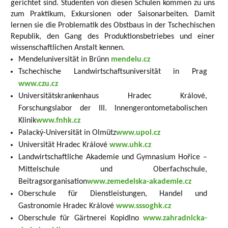
gerichtet sind. Studenten von diesen Schulen kommen zu uns
zum Praktikum, Exkursionen oder Saisonarbeiten. Damit
lernen sie die Problematik des Obstbaus in der Tschechischen
Republik, den Gang des Produktionsbetriebes und einer
wissenschaftlichen Anstalt kennen.
Mendeluniversität in Brünn
mendelu.cz
Tschechische Landwirtschaftsuniversität in Prag
www.czu.cz
Universitätskrankenhaus Hradec Králové,
Forschungslabor der III. Innengerontometabolischen
Klinik
www.fnhk.cz
Palacký-Universität in Olmütz
www.upol.cz
Universität Hradec Králové
www.uhk.cz
Landwirtschaftliche Akademie und Gymnasium Hořice –
Mittelschule und Oberfachschule,
Beitragsorganisation
www.zemedelska-akademie.cz
Oberschule für Dienstleistungen, Handel und
Gastronomie Hradec Králové
www.sssoghk.cz
Oberschule für Gärtnerei Kopidlno
www.zahradnicka-