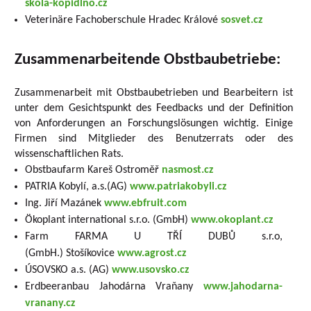
skola-kopidlno.cz
Veterinäre Fachoberschule Hradec Králové
sosvet.cz
Zusammenarbeitende Obstbaubetriebe:
Zusammenarbeit mit Obstbaubetrieben und Bearbeitern ist
unter dem Gesichtspunkt des Feedbacks und der Definition
von Anforderungen an Forschungslösungen wichtig. Einige
Firmen sind Mitglieder des Benutzerrats oder des
wissenschaftlichen Rats.
Obstbaufarm Kareš Ostroměř
nasmost.cz
PATRIA Kobylí, a.s.(AG)
www.patriakobyli.cz
Ing. Jiří Mazánek
www.ebfruit.com
Ökoplant international s.r.o. (GmbH)
www.okoplant.cz
Farm FARMA U TŘÍ DUBŮ s.r.o,
(GmbH.) Stošíkovice
www.agrost.cz
ÚSOVSKO a.s. (AG)
www.usovsko.cz
Erdbeeranbau Jahodárna Vraňany
www.jahodarna-
vranany.cz