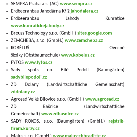
SEMPRA Praha a.s. (AG)
www.sempra.cz
Erdbeeranbau Jahodárna Kříž
jahodalera.cz
Erdbeeranbau Jahody Kunratice
www.kunratickejahody.cz
Breuss Technology s.r.o. (GmbH.)
sites.google.com
ZEMCHEBA, s.r.o. (GmbH.)
www.zemcheba.cz
KOBĚLUŠ - Ovocné
školky (Obstbaumschule)
www.kobelus.cz
FYTOS
www.fytos.cz
Sady spol.s r.o. Bílé Podolí (Baumgärten)
sadybilepodoli.cz
ZD Dolany (Landwirtschaftliche Gemeinschaft)
zddolany.cz
Agrosad Velké Bílovice s.r.o. (GmbH.)
www.agrosad.cz
ZD Bašnice (Landwirtschaftliche
Gemeinschaft)
www.zdbasnice.cz
SADY ROKOS, s.r.o. (Baumgärten) (GmbH.)
rejstrik-
firem.kurzy.cz
Malus s.r.o. (GmbH.)
www.malus-chhradiste.cz