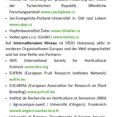
der Tschechischen Republik, öffentliche
Forschungsanstalt
www.czechglobe.cz
Jan-Evangelista-Purkyně-Universität in Ústí nad Labem
www.ujep.cz
Hopfenbauinstitut Žatec
www.chizatec.cz
Inotex,spol.s.r.o. (GmbH.)
www.inotex.cz
Auf
internationalem Niveau
ist VŠÚO Holovousy aktiv in
vorderen Organisationen Europas und der Welt eingeschaltet
und hat eine Reihe von Partnern:
ISHS (International Society for Horticultural
Science)
www.ishs.org
EUFRIN (European Fruit Research Institutes Network)
eufrin.eu
EUCARPIA (European Association for Research on Plant
Breeding)
www.pcfruit.be
Institut de Recherche en Horticulture et Semences (INRA
/ Agrocampus-ouest / Université d'Angers), Frankreich
www6.angers-nantes.inra.fr