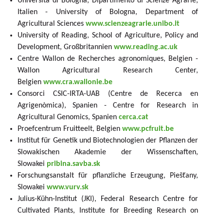
Università di Bologna, Dipartimento di Scienze Agrarie,
Italien - University of Bologna, Department of
Agricultural Sciences
www.scienzeagrarie.unibo.it
University of Reading, School of Agriculture, Policy and
Development, Großbritannien
www.reading.ac.uk
Centre Wallon de Recherches agronomiques, Belgien -
Wallon Agricultural Research Center,
Belgien
www.cra.wallonie.be
Consorci CSIC-IRTA-UAB (Centre de Recerca en
Agrigenòmica), Spanien - Centre for Research in
Agricultural Genomics, Spanien
cerca.cat
Proefcentrum Fruitteelt, Belgien
www.pcfruit.be
Institut für Genetik und Biotechnologien der Pflanzen der
Slowakischen Akademie der Wissenschaften,
Slowakei
pribina.savba.sk
Forschungsanstalt für pflanzliche Erzeugung, Piešťany,
Slowakei
www.vurv.sk
Julius-Kühn-Institut (JKI), Federal Research Centre for
Cultivated Plants, Institute for Breeding Research on