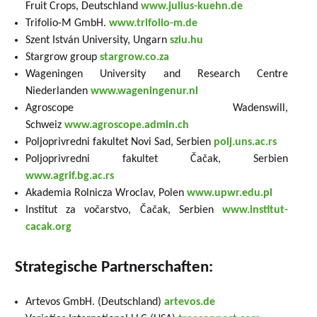
Fruit Crops, Deutschland
www.julius-kuehn.de
Trifolio-M GmbH.
www.trifolio-m.de
Szent István University, Ungarn
sziu.hu
Stargrow group
stargrow.co.za
Wageningen University and Research Centre
Niederlanden
www.wageningenur.nl
Agroscope Wadenswill,
Schweiz
www.agroscope.admin.ch
Poljoprivredni fakultet Novi Sad, Serbien
polj.uns.ac.rs
Poljoprivredni fakultet Čačak, Serbien
www.agrif.bg.ac.rs
Akademia Rolnicza Wroclav, Polen
www.upwr.edu.pl
Institut za vočarstvo, Čačak, Serbien
www.institut-
cacak.org
Strategische Partnerschaften:
Artevos GmbH. (Deutschland)
artevos.de