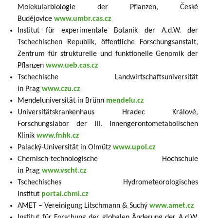
Molekularbiologie der Pflanzen, České
Budějovice
www.umbr.cas.cz
Institut für experimentale Botanik der A.d.W. der
Tschechischen Republik, öffentliche Forschungsanstalt,
Zentrum für strukturelle und funktionelle Genomik der
Pflanzen
www.ueb.cas.cz
Tschechische Landwirtschaftsuniversität
in Prag
www.czu.cz
Mendeluniversität in Brünn
mendelu.cz
Universitätskrankenhaus Hradec Králové,
Forschungslabor der III. Innengerontometabolischen
Klinik
www.fnhk.cz
Palacký-Universität in Olmütz
www.upol.cz
Chemisch-technologische Hochschule
in Prag
www.vscht.cz
Tschechisches Hydrometeorologisches
Institut
portal.chmi.cz
AMET – Vereinigung Litschmann & Suchý
www.amet.cz
Institut für Forschung der globalen Änderung der A.d.W.