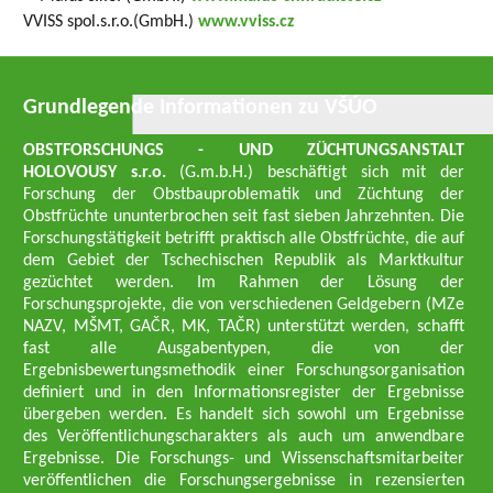
VVISS spol.s.r.o.(GmbH.)
www.vviss.cz
Grundlegende Informationen zu VŠÚO
OBSTFORSCHUNGS - UND ZÜCHTUNGSANSTALT
HOLOVOUSY s.r.o.
(G.m.b.H.) beschäftigt sich mit der
Forschung der Obstbauproblematik und Züchtung der
Obstfrüchte ununterbrochen seit fast sieben Jahrzehnten. Die
Forschungstätigkeit betrifft praktisch alle Obstfrüchte, die auf
dem Gebiet der Tschechischen Republik als Marktkultur
gezüchtet werden. Im Rahmen der Lösung der
Forschungsprojekte, die von verschiedenen Geldgebern (MZe
NAZV, MŠMT, GAČR, MK, TAČR) unterstützt werden, schafft
fast alle Ausgabentypen, die von der
Ergebnisbewertungsmethodik einer Forschungsorganisation
definiert und in den Informationsregister der Ergebnisse
übergeben werden. Es handelt sich sowohl um Ergebnisse
des Veröffentlichungscharakters als auch um anwendbare
Ergebnisse. Die Forschungs- und Wissenschaftsmitarbeiter
veröffentlichen die Forschungsergebnisse in rezensierten