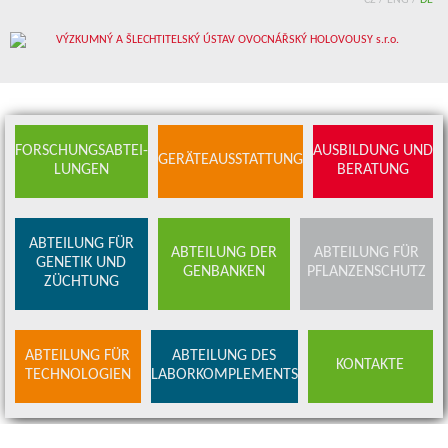
CZ
/
ENG
/
DE
FORSCHUNGSABTEI-
AUSBILDUNG UND
GERÄTEAUSSTATTUNG
LUNGEN
BERATUNG
ABTEILUNG FÜR
ABTEILUNG DER
ABTEILUNG FÜR
GENETIK UND
GENBANKEN
PFLANZENSCHUTZ
ZÜCHTUNG
ABTEILUNG FÜR
ABTEILUNG DES
KONTAKTE
TECHNOLOGIEN
LABORKOMPLEMENTS