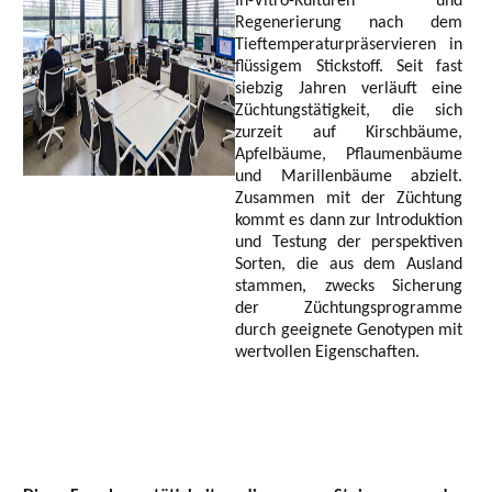
In-Vitro-Kulturen und
Regenerierung nach dem
Tieftemperaturpräservieren in
flüssigem Stickstoff. Seit fast
siebzig Jahren verläuft eine
Züchtungstätigkeit, die sich
zurzeit auf Kirschbäume,
Apfelbäume, Pflaumenbäume
und Marillenbäume abzielt.
Zusammen mit der Züchtung
kommt es dann zur Introduktion
und Testung der perspektiven
Sorten, die aus dem Ausland
stammen, zwecks Sicherung
der Züchtungsprogramme
durch geeignete Genotypen mit
wertvollen Eigenschaften.