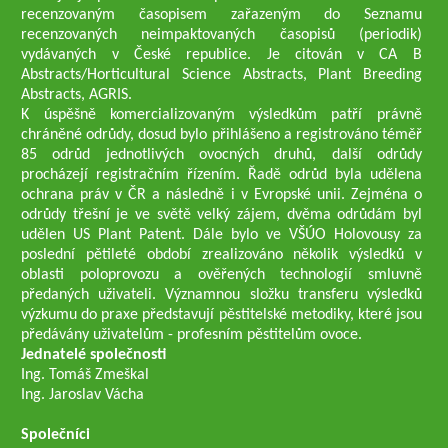
recenzovaným časopisem zařazeným do Seznamu
recenzovaných neimpaktovaných časopisů (periodik)
vydávaných v České republice. Je citován v CA B
Abstracts/Horticultural Science Abstracts, Plant Breeding
Abstracts, AGRIS.
K úspěšně komercializovaným výsledkům patří právně
chráněné odrůdy, dosud bylo přihlášeno a registrováno téměř
85 odrůd jednotlivých ovocných druhů, další odrůdy
procházejí registračním řízením. Řadě odrůd byla udělena
ochrana práv v ČR a následně i v Evropské unii. Zejména o
odrůdy třešní je ve světě velký zájem, dvěma odrůdám byl
udělen US Plant Patent. Dále bylo ve VŠÚO Holovousy za
poslední pětileté období zrealizováno několik výsledků v
oblasti poloprovozu a ověřených technologií smluvně
předaných uživateli. Významnou složku transferu výsledků
výzkumu do praxe představují pěstitelské metodiky, které jsou
předávány uživatelům - profesním pěstitelům ovoce.
Jednatelé společnosti
Ing. Tomáš Zmeškal
Ing. Jaroslav Vácha
Společníci