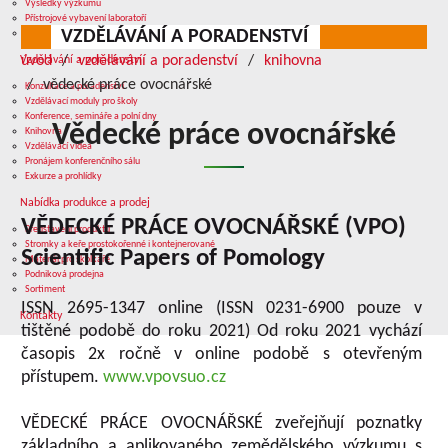
Výsledky výzkumu
Přístrojové vybavení laboratoří
VZDĚLÁVÁNÍ A PORADENSTVÍ
Služby v oblasti výzkumu
úvod
vzdělávání a poradenství
knihovna
Vzdělávání a poradenství
vědecké práce ovocnářské
Konzultace a poradenství
Vzdělávací moduly pro školy
Konference, semináře a polní dny
Vědecké práce ovocnářské
Knihovna
Vzdělávací videa
Pronájem konferenčního sálu
Exkurze a prohlídky
Nabídka produkce a prodej
VĚDECKÉ PRÁCE OVOCNÁŘSKÉ (VPO)
Představení produktů
Stromky a keře prostokořenné i kontejnerované
Scientific Papers of Pomology
Materiál pro školkaře
Podniková prodejna
Sortiment
ISSN 2695-1347 online (ISSN 0231-6900 pouze v
Kontakty
tištěné podobě do roku 2021) Od roku 2021 vychází
časopis 2x ročně v online podobě s otevřeným
přístupem.
www.vpovsuo.cz
VĚDECKÉ PRÁCE OVOCNÁŘSKÉ zveřejňují poznatky
základního a aplikovaného zemědělského výzkumu s