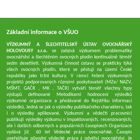
Základní informace o VŠUO
VÝZKUMNÝ A ŠLECHTITELSKÝ ÚSTAV OVOCNÁŘSKÝ
HOLOVOUSY s.r.o.
se zabývá výzkumem problematiky
ovocnářství a šlechtěním ovocných plodin kontinuálně téměř
sedm desetiletí. Výzkumná činnost ústavu se prakticky týká
všech ovocných plodin, které se pěstují na území České
republiky jako tržní kultury. V rámci řešení výzkumných
projektů podporovaných různými poskytovateli (MZe/ NAZV,
MŠMT, GAČR , MK , TAČR) vytváří téměř všechny typy
výstupů definované Metodikami hodnocení výsledků
výzkumné organizace a předávané do Rejstříku informací
výsledků. Jedná se jak o výsledky publikačního charakteru, tak
i o výsledky aplikované. Výzkumní a vědečtí pracovníci
publikují výsledky výzkumu v impaktovaných, recenzovaných,
ale i dalších odborných a populárních časopisech Organizace
vydává již 60 let Vědecké práce ovocnářské. Časopis
uveřejňuje původní vědecké práce z odvětví ovocnářství. Je