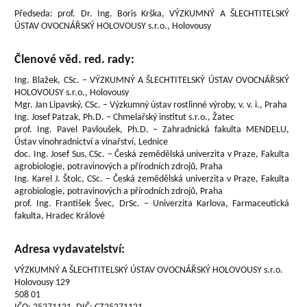
Předseda: prof. Dr. Ing. Boris Krška, VÝZKUMNÝ A ŠLECHTITELSKÝ
ÚSTAV OVOCNÁŘSKÝ HOLOVOUSY s.r.o., Holovousy
Členové věd. red. rady:
Ing. Blažek, CSc. – VÝZKUMNÝ A ŠLECHTITELSKÝ ÚSTAV OVOCNÁŘSKÝ
HOLOVOUSY s.r.o., Holovousy
Mgr. Jan Lipavský, CSc. – Výzkumný ústav rostlinné výroby, v. v. i., Praha
Ing. Josef Patzak, Ph.D. – Chmelařský institut s.r.o., Žatec
prof. Ing. Pavel Pavloušek, Ph.D. – Zahradnická fakulta MENDELU,
Ústav vinohradnictví a vinařství, Lednice
doc. Ing. Josef Sus, CSc. – Česká zemědělská univerzita v Praze, Fakulta
agrobiologie, potravinových a přírodních zdrojů, Praha
Ing. Karel J. Štolc, CSc. – Česká zemědělská univerzita v Praze, Fakulta
agrobiologie, potravinových a přírodních zdrojů, Praha
prof. Ing. František Švec, DrSc. – Univerzita Karlova, Farmaceutická
fakulta, Hradec Králové
Adresa vydavatelství:
VÝZKUMNÝ A ŠLECHTITELSKÝ ÚSTAV OVOCNÁŘSKÝ HOLOVOUSY s.r.o.
Holovousy 129
508 01