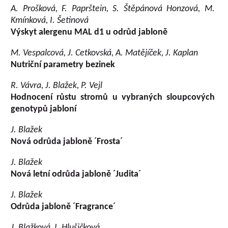
A. Prošková, F. Paprštein, S. Štěpánová Honzová, M.
Kmínková, I. Šetinová
Výskyt alergenu MAL d1 u odrůd jabloně
M. Vespalcová, J. Cetkovská, A. Matějíček, J. Kaplan
Nutriční parametry bezinek
R. Vávra, J. Blažek, P. Vejl
Hodnocení růstu stromů u vybraných sloupcových
genotypů jabloní
J. Blažek
Nová odrůda jabloně ´Frosta´
J. Blažek
Nová letní odrůda jabloně ´Judita´
J. Blažek
Odrůda jabloně ´Fragrance´
J. Blažková, I. Hlušičková