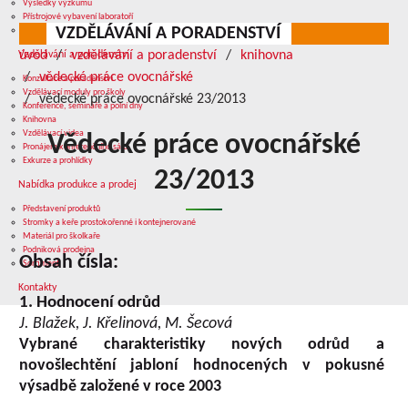
Výsledky výzkumu
Přístrojové vybavení laboratoří
VZDĚLÁVÁNÍ A PORADENSTVÍ
Služby v oblasti výzkumu
úvod
vzdělávání a poradenství
knihovna
Vzdělávání a poradenství
vědecké práce ovocnářské
Konzultace a poradenství
Vzdělávací moduly pro školy
vědecké práce ovocnářské 23/2013
Konference, semináře a polní dny
Knihovna
Vzdělávací videa
Vědecké práce ovocnářské
Pronájem konferenčního sálu
Exkurze a prohlídky
23/2013
Nabídka produkce a prodej
Představení produktů
Stromky a keře prostokořenné i kontejnerované
Materiál pro školkaře
Podniková prodejna
Obsah čísla:
Sortiment
Kontakty
1. Hodnocení odrůd
J. Blažek, J. Křelinová, M. Šecová
Vybrané charakteristiky nových odrůd a
novošlechtění jabloní hodnocených v pokusné
výsadbě založené v roce 2003