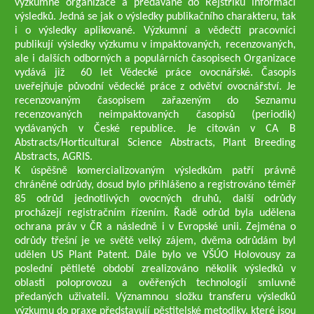
výzkumné organizace a předávané do Rejstříku informací
výsledků. Jedná se jak o výsledky publikačního charakteru, tak
i o výsledky aplikované. Výzkumní a vědečtí pracovníci
publikují výsledky výzkumu v impaktovaných, recenzovaných,
ale i dalších odborných a populárních časopisech Organizace
vydává již 60 let Vědecké práce ovocnářské. Časopis
uveřejňuje původní vědecké práce z odvětví ovocnářství. Je
recenzovaným časopisem zařazeným do Seznamu
recenzovaných neimpaktovaných časopisů (periodik)
vydávaných v České republice. Je citován v CA B
Abstracts/Horticultural Science Abstracts, Plant Breeding
Abstracts, AGRIS.
K úspěšně komercializovaným výsledkům patří právně
chráněné odrůdy, dosud bylo přihlášeno a registrováno téměř
85 odrůd jednotlivých ovocných druhů, další odrůdy
procházejí registračním řízením. Řadě odrůd byla udělena
ochrana práv v ČR a následně i v Evropské unii. Zejména o
odrůdy třešní je ve světě velký zájem, dvěma odrůdám byl
udělen US Plant Patent. Dále bylo ve VŠÚO Holovousy za
poslední pětileté období zrealizováno několik výsledků v
oblasti poloprovozu a ověřených technologií smluvně
předaných uživateli. Významnou složku transferu výsledků
výzkumu do praxe představují pěstitelské metodiky, které jsou