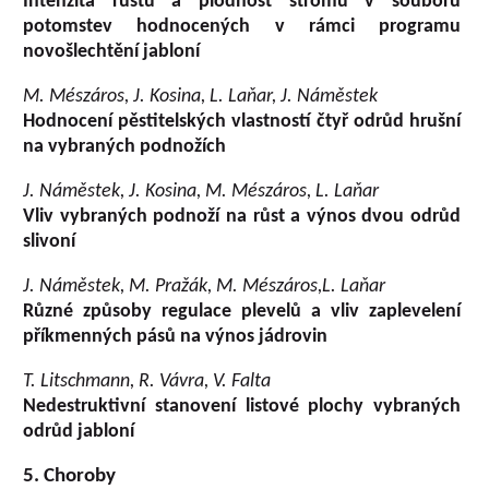
Intenzita růstu a plodnost stromů v souboru
potomstev hodnocených v rámci programu
novošlechtění jabloní
M. Mészáros, J. Kosina, L. Laňar, J. Náměstek
Hodnocení pěstitelských vlastností čtyř odrůd hrušní
na vybraných podnožích
J. Náměstek, J. Kosina, M. Mészáros, L. Laňar
Vliv vybraných podnoží na růst a výnos dvou odrůd
slivoní
J. Náměstek, M. Pražák, M. Mészáros,L. Laňar
Různé způsoby regulace plevelů a vliv zaplevelení
příkmenných pásů na výnos jádrovin
T. Litschmann, R. Vávra, V. Falta
Nedestruktivní stanovení listové plochy vybraných
odrůd jabloní
5. Choroby