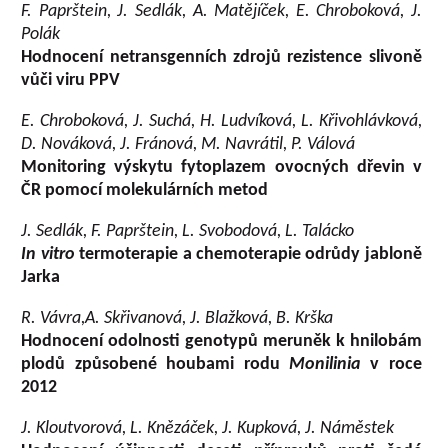
F. Paprštein, J. Sedlák, A. Matějíček, E. Chroboková, J.
Polák
Hodnocení netransgenních zdrojů rezistence slivoně
vůči viru PPV
E. Chroboková, J. Suchá, H. Ludvíková, L. Křivohlávková,
D. Nováková, J. Fránová, M. Navrátil, P. Válová
Monitoring výskytu fytoplazem ovocných dřevin v
ČR pomocí molekulárních metod
J. Sedlák, F. Paprštein, L. Svobodová, L. Talácko
In vitro
termoterapie a chemoterapie odrůdy jabloně
Jarka
R. Vávra,A. Skřivanová, J. Blažková, B. Krška
Hodnocení odolnosti genotypů meruněk k hnilobám
plodů způsobené houbami rodu
Monilinia
v roce
2012
J. Kloutvorová, L. Knězáček, J. Kupková, J. Náměstek