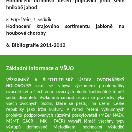
Hodnocení účinnosti deseti přípravků proti šedé
hnilobě jahod
F. Paprštein, J. Sedlák
Hodnocení krajového sortimentu jabloně na
houbové choroby
6. Bibliografie 2011-2012
Základní informace o VŠUO
VÝZKUMNÝ A ŠLECHTITELSKÝ ÚSTAV OVOCNÁŘSKÝ
HOLOVOUSY s.r.o.
se zabývá výzkumem problematiky
ovocnářství a šlechtěním ovocných plodin kontinuálně téměř
sedm desetiletí. Výzkumná činnost ústavu se prakticky týká
všech ovocných plodin, které se pěstují na území České
republiky jako tržní kultury. V rámci řešení výzkumných
projektů podporovaných různými poskytovateli (MZe/ NAZV,
MŠMT, GAČR , MK , TAČR) vytváří téměř všechny typy
výstupů definované Metodikami hodnocení výsledků