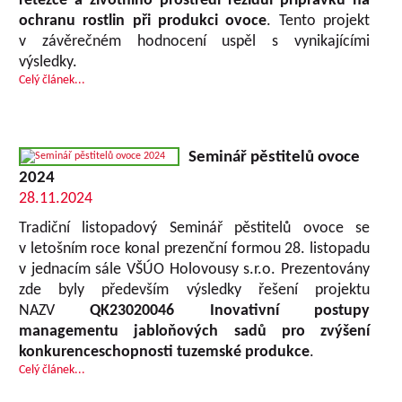
řetězce a životního prostředí rezidui přípravků na
ochranu rostlin při produkci ovoce
. Tento projekt
v závěrečném hodnocení uspěl s vynikajícími
výsledky.
Celý článek...
Seminář pěstitelů ovoce
2024
28.11.2024
Tradiční listopadový Seminář pěstitelů ovoce se
v letošním roce konal prezenční formou 28. listopadu
v jednacím sále VŠÚO Holovousy s.r.o. Prezentovány
zde byly především výsledky řešení projektu
NAZV
QK23020046 Inovativní postupy
managementu jabloňových sadů pro zvýšení
konkurenceschopnosti tuzemské produkce
.
Celý článek...