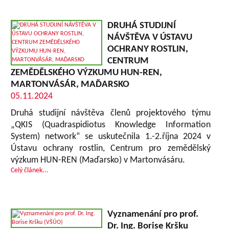
DRUHÁ STUDIJNÍ
NÁVŠTĚVA V ÚSTAVU
OCHRANY ROSTLIN,
CENTRUM
ZEMĚDĚLSKÉHO VÝZKUMU HUN-REN,
MARTONVÁSÁR, MAĎARSKO
05.11.2024
Druhá studijní návštěva členů projektového týmu
„QKIS (Quadraspidiotus Knowledge Information
System) network“ se uskutečnila 1.-2.října 2024 v
Ústavu ochrany rostlin, Centrum pro zemědělský
výzkum HUN-REN (Maďarsko) v Martonvásáru.
Celý článek...
Vyznamenání pro prof.
Dr. Ing. Borise Kršku