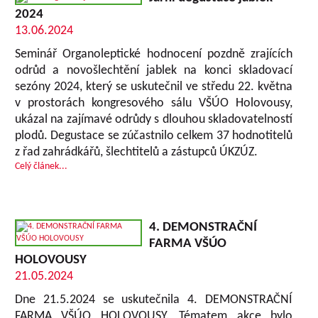
2024
13.06.2024
Seminář Organoleptické hodnocení pozdně zrajících
odrůd a novošlechtění jablek na konci skladovací
sezóny 2024, který se uskutečnil ve středu 22. května
v prostorách kongresového sálu VŠÚO Holovousy,
ukázal na zajímavé odrůdy s dlouhou skladovatelností
plodů. Degustace se zúčastnilo celkem 37 hodnotitelů
z řad zahrádkářů, šlechtitelů a zástupců ÚKZÚZ.
Celý článek...
4. DEMONSTRAČNÍ
FARMA VŠÚO
HOLOVOUSY
21.05.2024
Dne 21.5.2024 se uskutečnila 4. DEMONSTRAČNÍ
FARMA VŠÚO HOLOVOUSY. Tématem akce bylo