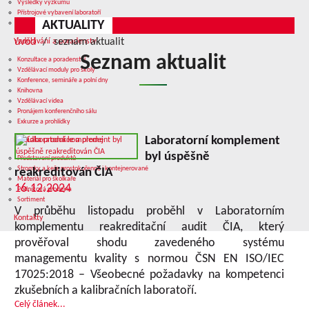
Výsledky výzkumu
Přístrojové vybavení laboratoří
AKTUALITY
Služby v oblasti výzkumu
úvod
seznam aktualit
Vzdělávání a poradenství
Seznam aktualit
Konzultace a poradenství
Vzdělávací moduly pro školy
Konference, semináře a polní dny
Knihovna
Vzdělávací videa
Pronájem konferenčního sálu
Exkurze a prohlídky
Laboratorní komplement
Nabídka produkce a prodej
byl úspěšně
Představení produktů
Stromky a keře prostokořenné i kontejnerované
reakreditován ČIA
Materiál pro školkaře
16.12.2024
Podniková prodejna
Sortiment
V průběhu listopadu proběhl v Laboratorním
Kontakty
komplementu reakreditační audit ČIA, který
prověřoval shodu zavedeného systému
managementu kvality s normou ČSN EN ISO/IEC
17025:2018 – Všeobecné požadavky na kompetenci
zkušebních a kalibračních laboratoří.
Celý článek...