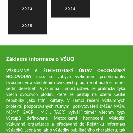
2023
2024
2025
Základní informace o VŠUO
VÝZKUMNÝ A ŠLECHTITELSKÝ ÚSTAV OVOCNÁŘSKÝ
HOLOVOUSY s.r.o.
se zabývá výzkumem problematiky
ovocnářství a šlechtěním ovocných plodin kontinuálně téměř
sedm desetiletí. Výzkumná činnost ústavu se prakticky týká
všech ovocných plodin, které se pěstují na území České
republiky jako tržní kultury. V rámci řešení výzkumných
projektů podporovaných různými poskytovateli (MZe/ NAZV,
MŠMT, GAČR , MK , TAČR) vytváří téměř všechny typy
výstupů definované Metodikami hodnocení výsledků
výzkumné organizace a předávané do Rejstříku informací
výsledků. Jedná se jak o výsledky publikačního charakteru, tak