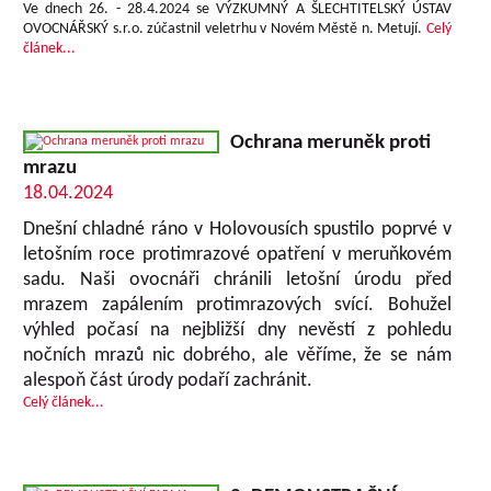
Ve dnech 26. - 28.4.2024 se VÝZKUMNÝ A ŠLECHTITELSKÝ ÚSTAV
OVOCNÁŘSKÝ s.r.o. zúčastnil veletrhu v Novém Městě n. Metují.
Celý
článek...
Ochrana meruněk proti
mrazu
18.04.2024
Dnešní chladné ráno v Holovousích spustilo poprvé v
letošním roce protimrazové opatření v meruňkovém
sadu. Naši ovocnáři chránili letošní úrodu před
mrazem zapálením protimrazových svící. Bohužel
výhled počasí na nejbližší dny nevěstí z pohledu
nočních mrazů nic dobrého, ale věříme, že se nám
alespoň část úrody podaří zachránit.
Celý článek...