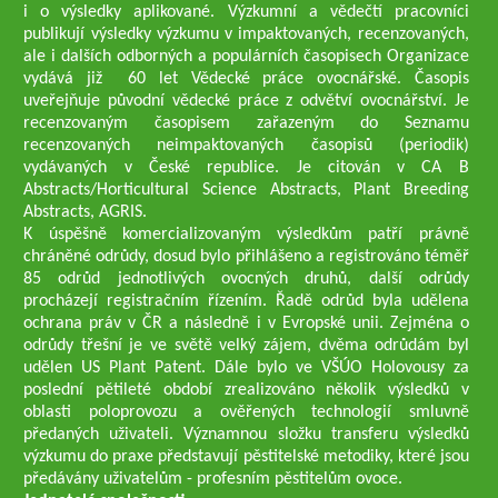
i o výsledky aplikované. Výzkumní a vědečtí pracovníci
publikují výsledky výzkumu v impaktovaných, recenzovaných,
ale i dalších odborných a populárních časopisech Organizace
vydává již 60 let Vědecké práce ovocnářské. Časopis
uveřejňuje původní vědecké práce z odvětví ovocnářství. Je
recenzovaným časopisem zařazeným do Seznamu
recenzovaných neimpaktovaných časopisů (periodik)
vydávaných v České republice. Je citován v CA B
Abstracts/Horticultural Science Abstracts, Plant Breeding
Abstracts, AGRIS.
K úspěšně komercializovaným výsledkům patří právně
chráněné odrůdy, dosud bylo přihlášeno a registrováno téměř
85 odrůd jednotlivých ovocných druhů, další odrůdy
procházejí registračním řízením. Řadě odrůd byla udělena
ochrana práv v ČR a následně i v Evropské unii. Zejména o
odrůdy třešní je ve světě velký zájem, dvěma odrůdám byl
udělen US Plant Patent. Dále bylo ve VŠÚO Holovousy za
poslední pětileté období zrealizováno několik výsledků v
oblasti poloprovozu a ověřených technologií smluvně
předaných uživateli. Významnou složku transferu výsledků
výzkumu do praxe představují pěstitelské metodiky, které jsou
předávány uživatelům - profesním pěstitelům ovoce.