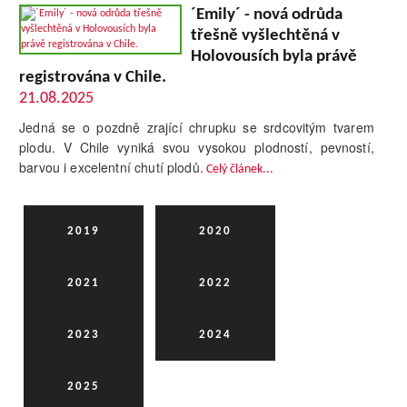
´Emily´ - nová odrůda
třešně vyšlechtěná v
Holovousích byla právě
registrována v Chile.
21.08.2025
Jedná se o pozdně zrající chrupku se srdcovitým tvarem
plodu. V Chile vyniká svou vysokou plodností, pevností,
barvou i excelentní chutí plodů.
Celý článek...
2019
2020
2021
2022
2023
2024
2025