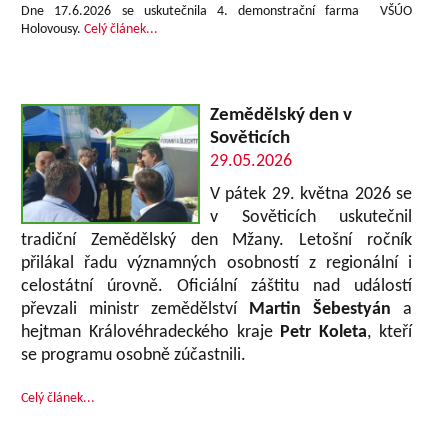
Dne 17.6.2026 se uskutečnila 4. demonstrační farma VŠÚO
Holovousy.
Celý článek...
Zemědělský den v
Sověticích
29.05.2026
V pátek 29. května 2026 se
v Sověticích uskutečnil
tradiční Zemědělský den Mžany. Letošní ročník
přilákal řadu významných osobností z regionální i
celostátní úrovně. Oficiální záštitu nad událostí
převzali ministr zemědělství
Martin Šebestyán
a
hejtman Královéhradeckého kraje
Petr Koleta
, kteří
se programu osobně zúčastnili.
Celý článek...