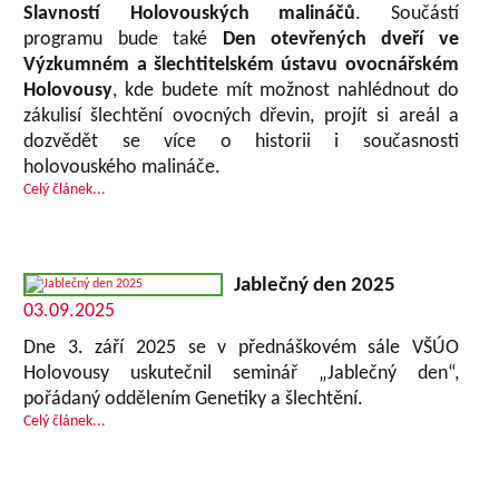
Slavností Holovouských malináčů
. Součástí
programu bude také
Den otevřených dveří ve
Výzkumném a šlechtitelském ústavu ovocnářském
Holovousy
, kde budete mít možnost nahlédnout do
zákulisí šlechtění ovocných dřevin, projít si areál a
dozvědět se více o historii i současnosti
holovouského malináče.
Celý článek...
Jablečný den 2025
03.09.2025
Dne 3. září 2025 se v přednáškovém sále VŠÚO
Holovousy uskutečnil seminář „Jablečný den“,
pořádaný oddělením Genetiky a šlechtění.
Celý článek...