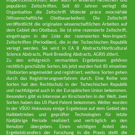
Impact-Zeitschriften, aber auch in anderen fachlichen und
populären Zeitschriften. Seit 60 Jahren verlegt die
Organisation die Zeitschrift Vědecké práce ovocnářské
(Wissenschaftliche Obstbauarbeiten). Die Zeitschrift
veröffentlicht die originalen wissenschaftlichen Arbeiten auf
dem Gebiet des Obstbaus. Sie ist eine rezensierte Zeitschrift,
eingetragen in der Liste der rezensierten Non-Impact-
Zeitschriften (Periodiken), die in der Tschechischen Republik
verlegt werden. Sie wird in CA B Abstracts/Horticultural
Science Abstracts, Plant Breeding Abstracts, AGRIS zitiert.
Zu den erfolgreich vermarkten Ergebnissen gehören
rechtlich geschützte Sorten, bis jetzt wurden fast 85 einzelner
Obstsorten angemeldet und registriert, weitere Sorten gehen
durch das Registrierungsverfahren durch. Eine Reihe von
Sorten hat den Rechtschutz in der Tschechischen Republik
und nachfolgend auch in der Europäischen Union bekommen.
Besonders gibt es Interesse an Kirschsorten in der Welt, zwei
Sorten haben das US Plant Patent bekommen. Weiter wurden
in der VŠÚO Holovousy einige Ergebnisse auf dem Gebiet des
Halbbetriebes und geprüfter Technologien für letzte
fünfjährige Periode realisiert und verträglich an den
Benutzer übergeben. Einen wichtigen Anteil des
Ergebnistransfers der Forschung in die Praxis stellt die