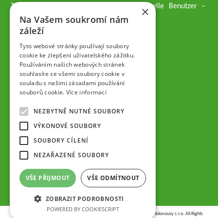
Züchtungsmethodik dar, die an professionelle Benutzer –
×
professionelle Obstzüchter übergeben wird.
Na Vašem soukromí nám
Geschäftsführer der Gesellschaft
záleží
Dipl.-Ing. Tomáš Zmeškal
Dipl.-Ing. Jaroslav Vácha
Tyto webové stránky používají soubory
cookie ke zlepšení uživatelského zážitku.
Používáním našich webových stránek
Gesellschafter
souhlasíte se všemi soubory cookie v
Dipl.-Ing. Jan Blažek, CS c.
souladu s našimi zásadami používání
Dipl.-Ing. Josef Kosina, CS c.
souborů cookie.
Více informací
Dipl.-Ing. Václav Ludvík
Dipl.-Ing. František Paprštein, CS
NEZBYTNĚ NUTNÉ SOUBORY
Jaroslav Muška
Dipl.-Ing. Radoslav Potůček
VÝKONOVÉ SOUBORY
SEMPRA PRAHA a.s. (AG)
SOUBORY CÍLENÍ
Aufsichtsrat der Gesellschaft
NEZAŘAZENÉ SOUBORY
Dipl.-Ing. Josef Kosina
Mgr. Vladimír Samek
VŠE PŘIJMOUT
VŠE ODMÍTNOUT
Mgr. Hana Vránová
ZOBRAZIT PODROBNOSTI
POWERED BY COOKIESCRIPT
Copyright © 2026,
VŠÚO | Výzkumný a šlechtitelský ústav ovocnářský Holovousy s.r.o.
All Rights