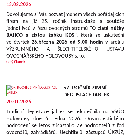
13.02.2026
Dovolujeme si Vás pozvat jménem všech pořádajících
firem na již 25. ročník instruktáže a soutěže
jednotlivců v řezu ovocných stromů "
O zlaté nůžky
BAHCO a zlatou žabku KDS
", která se uskuteční
ve čtvrtek
26.března 2026 od 9.00 hodin
v areálu
VÝZKUMNÉHO A ŠLECHTITELSKÉHO ÚSTAVU
OVOCNÁŘSKÉHO HOLOVOUSY s.r.o.
Celý článek...
57. ROČNÍK ZIMNÍ
DEGUSTACE JABLEK
20.01.2026
Tradiční degustace jablek se uskutečnila na VŠÚO
Holovousy dne 6. ledna 2026. Organoleptického
hodnocení se letos zúčastnilo 79 hodnotitelů z řad
ovocnářů, zahrádkářů, šlechtitelů, zástupců ÚKZÚZ,