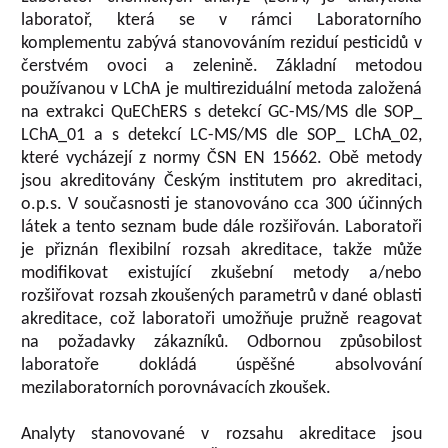
laboratoř, která se v rámci Laboratorního
komplementu zabývá stanovováním reziduí pesticidů v
čerstvém ovoci a zelenině. Základní metodou
používanou v LChA je multireziduální metoda založená
na extrakci QuEChERS s detekcí GC-MS/MS dle SOP_
LChA_01 a s detekcí LC-MS/MS dle SOP_ LChA_02,
které vycházejí z normy ČSN EN 15662. Obě metody
jsou akreditovány Českým institutem pro akreditaci,
o.p.s. V současnosti je stanovováno cca 300 účinných
látek a tento seznam bude dále rozšiřován. Laboratoři
je přiznán flexibilní rozsah akreditace, takže může
modifikovat existující zkušební metody a/nebo
rozšiřovat rozsah zkoušených parametrů v dané oblasti
akreditace, což laboratoři umožňuje pružně reagovat
na požadavky zákazníků. Odbornou způsobilost
laboratoře dokládá úspěšné absolvování
mezilaboratorních porovnávacích zkoušek.
Analyty stanovované v rozsahu akreditace jsou