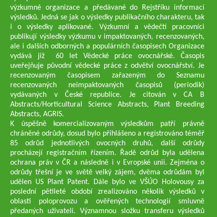
výzkumné organizace a předávané do Rejstříku informací
výsledků. Jedná se jak o výsledky publikačního charakteru, tak
i o výsledky aplikované. Výzkumní a vědečtí pracovníci
publikují výsledky výzkumu v impaktovaných, recenzovaných,
ale i dalších odborných a populárních časopisech Organizace
vydává již 60 let Vědecké práce ovocnářské. Časopis
uveřejňuje původní vědecké práce z odvětví ovocnářství. Je
recenzovaným časopisem zařazeným do Seznamu
recenzovaných neimpaktovaných časopisů (periodik)
vydávaných v České republice. Je citován v CA B
Abstracts/Horticultural Science Abstracts, Plant Breeding
Abstracts, AGRIS.
K úspěšně komercializovaným výsledkům patří právně
chráněné odrůdy, dosud bylo přihlášeno a registrováno téměř
85 odrůd jednotlivých ovocných druhů, další odrůdy
procházejí registračním řízením. Řadě odrůd byla udělena
ochrana práv v ČR a následně i v Evropské unii. Zejména o
odrůdy třešní je ve světě velký zájem, dvěma odrůdám byl
udělen US Plant Patent. Dále bylo ve VŠÚO Holovousy za
poslední pětileté období zrealizováno několik výsledků v
oblasti poloprovozu a ověřených technologií smluvně
předaných uživateli. Významnou složku transferu výsledků