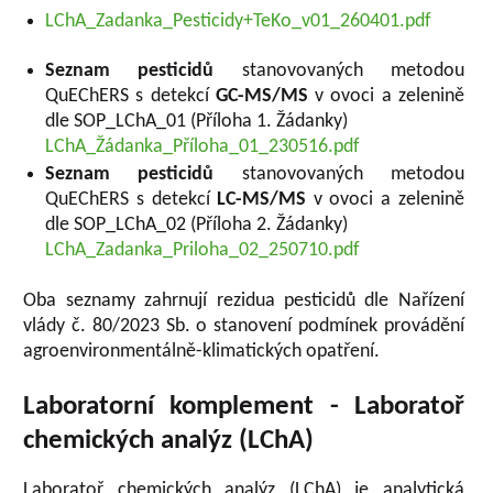
LChA_Zadanka_Pesticidy+TeKo_v01_260401.pdf
Seznam pesticidů
stanovovaných metodou
QuEChERS s detekcí
GC-MS/MS
v ovoci a zelenině
dle SOP_LChA_01 (Příloha 1. Žádanky)
LChA_Žádanka_Příloha_01_230516.pdf
Seznam pesticidů
stanovovaných metodou
QuEChERS s detekcí
LC-MS/MS
v ovoci a zelenině
dle SOP_LChA_02 (Příloha 2. Žádanky)
LChA_Zadanka_Priloha_02_250710.pdf
Oba seznamy zahrnují rezidua pesticidů dle Nařízení
vlády č. 80/2023 Sb. o stanovení podmínek provádění
agroenvironmentálně-klimatických opatření.
Laboratorní komplement - Laboratoř
chemických analýz (LChA)
Laboratoř chemických analýz (LChA) je analytická