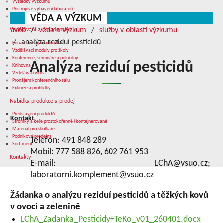
Výsledky výzkumu
Přístrojové vybavení laboratoří
VĚDA A VÝZKUM
Služby v oblasti výzkumu
úvod
věda a výzkum
služby v oblasti výzkumu
Vzdělávání a poradenství
analýza reziduí pesticidů
Konzultace a poradenství
Vzdělávací moduly pro školy
Konference, semináře a polní dny
Analýza reziduí pesticidů
Knihovna
Vzdělávací videa
Pronájem konferenčního sálu
Exkurze a prohlídky
Nabídka produkce a prodej
Představení produktů
Kontakt
Stromky a keře prostokořenné i kontejnerované
Materiál pro školkaře
Podniková prodejna
Telefon: 491 848 289
Sortiment
Mobil: 777 588 826, 602 761 953
Kontakty
E-mail: LChA@vsuo.cz;
laboratorni.komplement@vsuo.cz
Žádanka o analýzu reziduí pesticidů a těžkých kovů
v ovoci a zelenině
LChA_Zadanka_Pesticidy+TeKo_v01_260401.docx