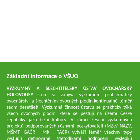
Základní informace o VŠUO
VÝZKUMNÝ A ŠLECHTITELSKÝ ÚSTAV OVOCNÁŘSKÝ
HOLOVOUSY s.r.o.
se zabývá výzkumem problematiky
ovocnářství a šlechtěním ovocných plodin kontinuálně téměř
sedm desetiletí. Výzkumná činnost ústavu se prakticky týká
všech ovocných plodin, které se pěstují na území České
republiky jako tržní kultury. V rámci řešení výzkumných
projektů podporovaných různými poskytovateli (MZe/ NAZV,
MŠMT, GAČR , MK , TAČR) vytváří téměř všechny typy
výstupů definované Metodikami hodnocení výsledků