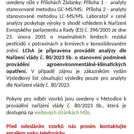
uvedeny níže v Přílohách Žádanky: Příloha 1 - analyty
stanovované metodou GC-MS/MS; Příloha 2 - analyty
stanovované metodou LC-MS/MS. Laboratoř v ceně
analýzy poskytuje výroky o shodě vzhledem k Nařízení
Evropského parlamentu a Rady (ES) č. 396/2005 ze dne
23. února 2005 o maximálních limitech reziduí
pesticidů v potravinách a krmivech v konsolidovaném
znění.
LChA je připravena provádět analýzy dle
Nařízení vlády č. 80/2023 Sb. o stanovení podmínek
provádění agroenvironmentálně-klimatických
opatření.
V případě zájmu je zákazníkům vydán
Výsledkový list obsahující výsledky pouze pro analyty
dle Nařízení vlády č. 80/2023.
Pokyny pro odběr vzorků jsou uvedeny v Metodice k
provádění nařízení vlády č. 80/2023 Sb., která je
dostupná na
webových stránkách MZe
.
Před odesláním vzorků nás prosím kontaktujte
emailem nebo telefonicky.