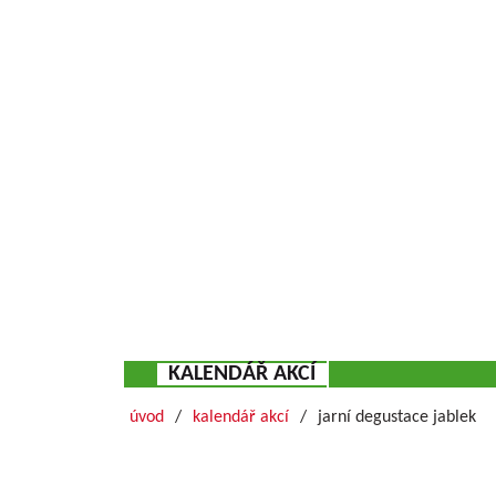
KALENDÁŘ AKCÍ
úvod
kalendář akcí
jarní degustace jablek