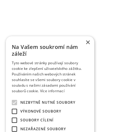
registrováno téměř 85 odrůd jednotlivých ovocných
řízením. Řadě odrůd byla udělena ochrana práv v
odrůdy třešní je ve světě velký zájem, dvěma odrů
VŠÚO Holovousy za poslední pětileté období zrealiz
a ověřených technologií smluvně předaných uživ
výzkumu do praxe představují pěstitelské metodiky,
×
pěstitelům ovoce.
Na Vašem soukromí nám
záleží
Tyto webové stránky používají soubory
cookie ke zlepšení uživatelského zážitku.
Používáním našich webových stránek
souhlasíte se všemi soubory cookie v
souladu s našimi zásadami používání
souborů cookie.
Více informací
NEZBYTNĚ NUTNÉ SOUBORY
VÝKONOVÉ SOUBORY
SOUBORY CÍLENÍ
NEZAŘAZENÉ SOUBORY