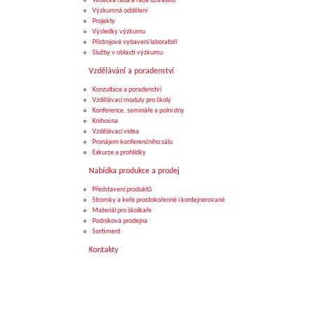
Vědecká rada a rada uživatelů
Výzkumná oddělení
Projekty
Výsledky výzkumu
Přístrojové vybavení laboratoří
Služby v oblasti výzkumu
Vzdělávání a poradenství
Konzultace a poradenství
Vzdělávací moduly pro školy
Konference, semináře a polní dny
Knihovna
Vzdělávací videa
Pronájem konferenčního sálu
Exkurze a prohlídky
Nabídka produkce a prodej
Představení produktů
Stromky a keře prostokořenné i kontejnerované
Materiál pro školkaře
Podniková prodejna
Sortiment
Kontakty