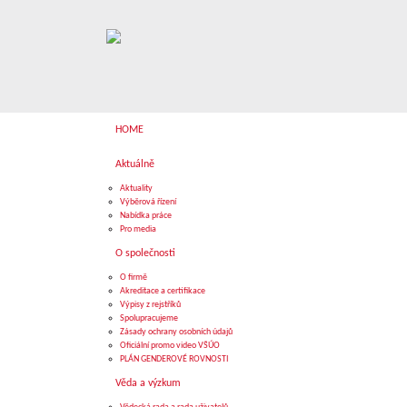
HOME
Aktuálně
Aktuality
Výběrová řízení
Nabídka práce
Pro media
O společnosti
O firmě
Akreditace a certifikace
Výpisy z rejstříků
Spolupracujeme
Zásady ochrany osobních údajů
Oficiální promo video VŠÚO
PLÁN GENDEROVÉ ROVNOSTI
Věda a výzkum