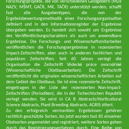
Forschungsprojekte, die von verschiedenen Geldgebern (MZe
NAZV, MŠMT, GAČR, MK, TAČR) unterstützt werden, schafft
fast alle Ausgabentypen, die von der
Ergebnisbewertungsmethodik einer Forschungsorganisation
definiert und in den Informationsregister der Ergebnisse
übergeben werden. Es handelt sich sowohl um Ergebnisse
des Veröffentlichungscharakters als auch um anwendbare
Ergebnisse. Die Forschungs- und Wissenschaftsmitarbeiter
veröffentlichen die Forschungsergebnisse in rezensierten
Impact-Zeitschriften, aber auch in anderen fachlichen und
populären Zeitschriften. Seit 60 Jahren verlegt die
Organisation die Zeitschrift Vědecké práce ovocnářské
(Wissenschaftliche Obstbauarbeiten). Die Zeitschrift
veröffentlicht die originalen wissenschaftlichen Arbeiten auf
dem Gebiet des Obstbaus. Sie ist eine rezensierte Zeitschrift,
eingetragen in der Liste der rezensierten Non-Impact-
Zeitschriften (Periodiken), die in der Tschechischen Republik
verlegt werden. Sie wird in CA B Abstracts/Horticultural
Science Abstracts, Plant Breeding Abstracts, AGRIS zitiert.
Zu den erfolgreich vermarkten Ergebnissen gehören
rechtlich geschützte Sorten, bis jetzt wurden fast 85 einzelner
Obstsorten angemeldet und registriert, weitere Sorten gehen
durch das Registrierungsverfahren durch. Eine Reihe von