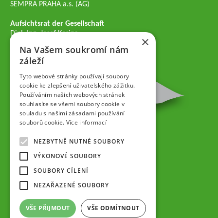
SEMPRA PRAHA a.s. (AG)
Aufsichtsrat der Gesellschaft
Dipl.-Ing. Josef Kosina
×
Mgr. Vladimír Samek
Na Vašem soukromí nám
Mgr. Hana Vránová
záleží
Tyto webové stránky používají soubory
cookie ke zlepšení uživatelského zážitku.
Používáním našich webových stránek
souhlasíte se všemi soubory cookie v
souladu s našimi zásadami používání
souborů cookie.
Více informací
NEZBYTNĚ NUTNÉ SOUBORY
VÝKONOVÉ SOUBORY
SOUBORY CÍLENÍ
NEZAŘAZENÉ SOUBORY
VŠE PŘIJMOUT
VŠE ODMÍTNOUT