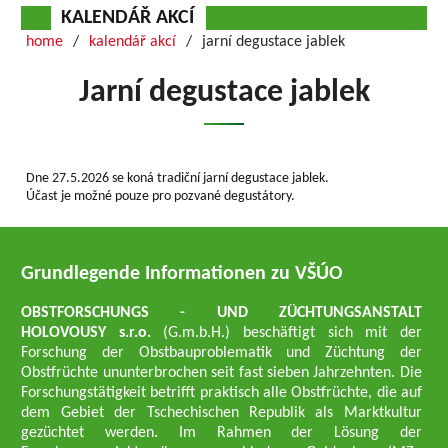
KALENDÁŘ AKCÍ
home
kalendář akcí
jarní degustace jablek
Jarní degustace jablek
Dne 27.5.2026 se koná tradiční jarní degustace jablek.
Účast je možné pouze pro pozvané degustátory.
Grundlegende Informationen zu VŠÚO
OBSTFORSCHUNGS - UND ZÜCHTUNGSANSTALT
HOLOVOUSY s.r.o.
(G.m.b.H.) beschäftigt sich mit der
Forschung der Obstbauproblematik und Züchtung der
Obstfrüchte ununterbrochen seit fast sieben Jahrzehnten. Die
Forschungstätigkeit betrifft praktisch alle Obstfrüchte, die auf
dem Gebiet der Tschechischen Republik als Marktkultur
gezüchtet werden. Im Rahmen der Lösung der