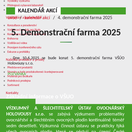
Výsledky výzkumu
Přístrojové vybavení laboratoří
KALENDÁŘ AKCÍ
Služby v oblasti výzkumu
úvod
kalendář akcí
4. demonstrační farma 2025
Vzdělávání a poradenství
Konzultace a poradenství
Vzdělávací moduly pro školy
5. Demonstrační farma 2025
Konference, semináře a polní dny
Knihovna
Vzdělávací videa
Pronájem konferenčního sálu
Exkurze a prohlídky
Dne 10.6.2025 se bude konat 5. demonstrační farma VŠÚO
Nabídka produkce a prodej
Holovousy s.r.o.
Představení produktů
Stromky a keře prostokořenné i kontejnerované
POZVÁNKA
Materiál pro školkaře
Podniková prodejna
Sortiment
Kontakty
Základní informace o VŠUO
VÝZKUMNÝ A ŠLECHTITELSKÝ ÚSTAV OVOCNÁŘSKÝ
HOLOVOUSY s.r.o.
se zabývá výzkumem problematiky
ovocnářství a šlechtěním ovocných plodin kontinuálně téměř
sedm desetiletí. Výzkumná činnost ústavu se prakticky týká