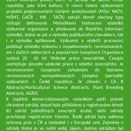
všech ovocných plodin, které se pěstují na území České
republiky jako tržní kultury. V rámci řešení výzkumných
projektů podporovaných různými poskytovateli (MZe/ NAZV,
MŠMT, GAČR , MK , TAČR) vytváří téměř všechny typy
výstupů definované Metodikami hodnocení výsledků
výzkumné organizace a předávané do Rejstříku informací
výsledků. Jedná se jak o výsledky publikačního charakteru, tak
i o výsledky aplikované. Výzkumní a vědečtí pracovníci
publikují výsledky výzkumu v impaktovaných, recenzovaných,
ale i dalších odborných a populárních časopisech Organizace
vydává již 60 let Vědecké práce ovocnářské. Časopis
uveřejňuje původní vědecké práce z odvětví ovocnářství. Je
recenzovaným časopisem zařazeným do Seznamu
recenzovaných neimpaktovaných časopisů (periodik)
vydávaných v České republice. Je citován v CA B
Abstracts/Horticultural Science Abstracts, Plant Breeding
Abstracts, AGRIS.
K úspěšně komercializovaným výsledkům patří právně
chráněné odrůdy, dosud bylo přihlášeno a registrováno téměř
85 odrůd jednotlivých ovocných druhů, další odrůdy
procházejí registračním řízením. Řadě odrůd byla udělena
ochrana práv v ČR a následně i v Evropské unii. Zejména o
odrůdy třešní je ve světě velký zájem, dvěma odrůdám byl