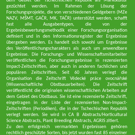
dem Gebiet der Tschechischen Republik als Marktkultur
gezüchtet werden. Im Rahmen der Lösung der
Forschungsprojekte, die von verschiedenen Geldgebern (MZe
NAZV, MŠMT, GAČR, MK, TAČR) unterstützt werden, schafft
fast alle Ausgabentypen, die von der
Ergebnisbewertungsmethodik einer Forschungsorganisation
definiert und in den Informationsregister der Ergebnisse
übergeben werden. Es handelt sich sowohl um Ergebnisse
des Veröffentlichungscharakters als auch um anwendbare
Ergebnisse. Die Forschungs- und Wissenschaftsmitarbeiter
veröffentlichen die Forschungsergebnisse in rezensierten
Impact-Zeitschriften, aber auch in anderen fachlichen und
populären Zeitschriften. Seit 60 Jahren verlegt die
Organisation die Zeitschrift Vědecké práce ovocnářské
(Wissenschaftliche Obstbauarbeiten). Die Zeitschrift
veröffentlicht die originalen wissenschaftlichen Arbeiten auf
dem Gebiet des Obstbaus. Sie ist eine rezensierte Zeitschrift,
eingetragen in der Liste der rezensierten Non-Impact-
Zeitschriften (Periodiken), die in der Tschechischen Republik
verlegt werden. Sie wird in CA B Abstracts/Horticultural
Science Abstracts, Plant Breeding Abstracts, AGRIS zitiert.
Zu den erfolgreich vermarkten Ergebnissen gehören
rechtlich geschützte Sorten, bis jetzt wurden fast 85 einzelner