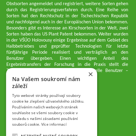
Obstsorten angemeldet und registriert, weitere Sorten gehen
durch das Registrierungsverfahren durch. Eine Reihe von
Sorten hat den Rechtschutz in der Tschechischen Republik
und nachfolgend auch in der Europäischen Union bekommen.
Besonders gibt es Interesse an Kirschsorten in der Welt, zwei
Sorten haben das US Plant Patent bekommen. Weiter wurden
in der VŠÚO Holovousy einige Ergebnisse auf dem Gebiet des
Halbbetriebes und geprüfter Technologien für letzte
fünfjährige Periode realisiert und verträglich an den
Benutzer übergeben. Einen wichtigen Anteil des
Ergebnistransfers der Forschung in die Praxis stellt die
Züchtungsmethodik dar, die an professionelle Benutzer –
×
professionelle Obstzüchter übergeben wird.
Na Vašem soukromí nám
Geschäftsführer der Gesellschaft
záleží
Dipl.-Ing. Tomáš Zmeškal
Dipl.-Ing. Jaroslav Vácha
Tyto webové stránky používají soubory
cookie ke zlepšení uživatelského zážitku.
Používáním našich webových stránek
Gesellschafter
souhlasíte se všemi soubory cookie v
Dipl.-Ing. Jan Blažek, CS c.
souladu s našimi zásadami používání
Dipl.-Ing. Josef Kosina, CS c.
souborů cookie.
Více informací
Dipl.-Ing. Václav Ludvík
Dipl.-Ing. František Paprštein, CS