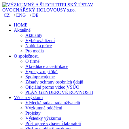
CZ
/
ENG
/
DE
HOME
Aktuálně
Aktuality
Výběrová řízení
Nabídka práce
Pro media
O společnosti
O firmě
Akreditace a certifikace
Výpisy z rejstříků
Spolupracujeme
Zásady ochrany osobních údajů
Oficiální promo video VŠÚO
PLÁN GENDEROVÉ ROVNOSTI
Věda a výzkum
Vědecká rada a rada uživatelů
Výzkumná oddělení
Projekty
Výsledky výzkumu
Přístrojové vybavení laboratoří
Služby v oblasti výzkumu