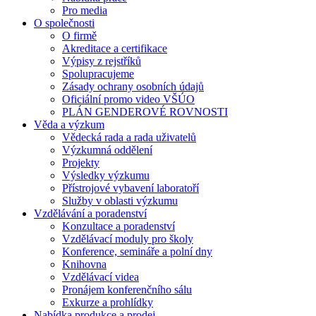
Pro media
O společnosti
O firmě
Akreditace a certifikace
Výpisy z rejstříků
Spolupracujeme
Zásady ochrany osobních údajů
Oficiální promo video VŠÚO
PLÁN GENDEROVÉ ROVNOSTI
Věda a výzkum
Vědecká rada a rada uživatelů
Výzkumná oddělení
Projekty
Výsledky výzkumu
Přístrojové vybavení laboratoří
Služby v oblasti výzkumu
Vzdělávání a poradenství
Konzultace a poradenství
Vzdělávací moduly pro školy
Konference, semináře a polní dny
Knihovna
Vzdělávací videa
Pronájem konferenčního sálu
Exkurze a prohlídky
Nabídka produkce a prodej