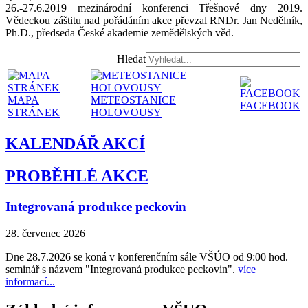
26.-27.6.2019 mezinárodní konferenci Třešnové dny 2019.
Vědeckou záštitu nad pořádáním akce převzal RNDr. Jan Nedělník,
Ph.D., předseda České akademie zemědělských věd.
Hledat
MAPA
METEOSTANICE
FACEBOOK
STRÁNEK
HOLOVOUSY
KALENDÁŘ AKCÍ
PROBĚHLÉ AKCE
Integrovaná produkce peckovin
28. červenec 2026
Dne 28.7.2026 se koná v konferenčním sále VŠÚO od 9:00 hod.
seminář s názvem "Integrovaná produkce peckovin".
více
informací...