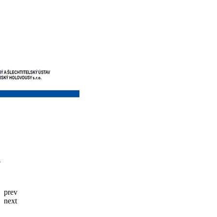
prev
next