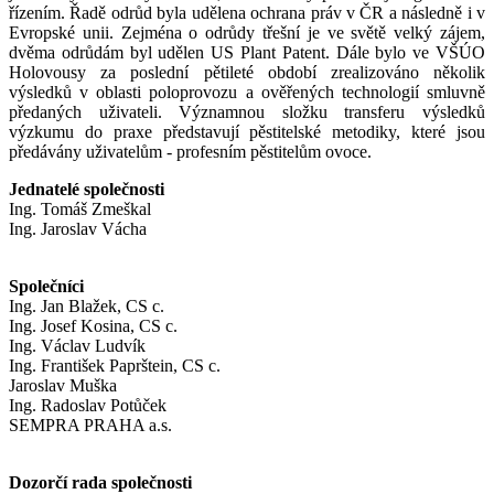
řízením. Řadě odrůd byla udělena ochrana práv v ČR a následně i v
Evropské unii. Zejména o odrůdy třešní je ve světě velký zájem,
dvěma odrůdám byl udělen US Plant Patent. Dále bylo ve VŠÚO
Holovousy za poslední pětileté období zrealizováno několik
výsledků v oblasti poloprovozu a ověřených technologií smluvně
předaných uživateli. Významnou složku transferu výsledků
výzkumu do praxe představují pěstitelské metodiky, které jsou
předávány uživatelům - profesním pěstitelům ovoce.
Jednatelé společnosti
Ing. Tomáš Zmeškal
Ing. Jaroslav Vácha
Společníci
Ing. Jan Blažek, CS c.
Ing. Josef Kosina, CS c.
Ing. Václav Ludvík
Ing. František Paprštein, CS c.
Jaroslav Muška
Ing. Radoslav Potůček
SEMPRA PRAHA a.s.
Dozorčí rada společnosti