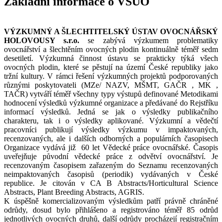
Základní informace o VŠUO
VÝZKUMNÝ A ŠLECHTITELSKÝ ÚSTAV OVOCNÁŘSKÝ
HOLOVOUSY s.r.o.
se zabývá výzkumem problematiky
ovocnářství a šlechtěním ovocných plodin kontinuálně téměř sedm
desetiletí. Výzkumná činnost ústavu se prakticky týká všech
ovocných plodin, které se pěstují na území České republiky jako
tržní kultury. V rámci řešení výzkumných projektů podporovaných
různými poskytovateli (MZe/ NAZV, MŠMT, GAČR , MK ,
TAČR) vytváří téměř všechny typy výstupů definované Metodikami
hodnocení výsledků výzkumné organizace a předávané do Rejstříku
informací výsledků. Jedná se jak o výsledky publikačního
charakteru, tak i o výsledky aplikované. Výzkumní a vědečtí
pracovníci publikují výsledky výzkumu v impaktovaných,
recenzovaných, ale i dalších odborných a populárních časopisech
Organizace vydává již 60 let Vědecké práce ovocnářské. Časopis
uveřejňuje původní vědecké práce z odvětví ovocnářství. Je
recenzovaným časopisem zařazeným do Seznamu recenzovaných
neimpaktovaných časopisů (periodik) vydávaných v České
republice. Je citován v CA B Abstracts/Horticultural Science
Abstracts, Plant Breeding Abstracts, AGRIS.
K úspěšně komercializovaným výsledkům patří právně chráněné
odrůdy, dosud bylo přihlášeno a registrováno téměř 85 odrůd
jednotlivých ovocných druhů, další odrůdy procházejí registračním