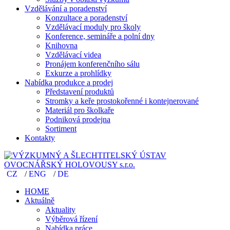
Vzdělávání a poradenství
Konzultace a poradenství
Vzdělávací moduly pro školy
Konference, semináře a polní dny
Knihovna
Vzdělávací videa
Pronájem konferenčního sálu
Exkurze a prohlídky
Nabídka produkce a prodej
Představení produktů
Stromky a keře prostokořenné i kontejnerované
Materiál pro školkaře
Podniková prodejna
Sortiment
Kontakty
CZ
/
ENG
/
DE
HOME
Aktuálně
Aktuality
Výběrová řízení
Nabídka práce