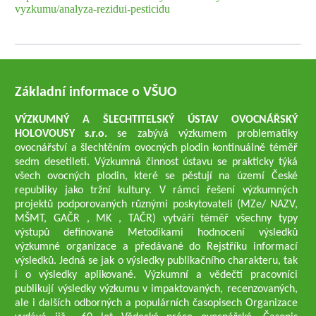
vyzkumu/analyza-rezidui-pesticidu
Základní informace o VŠUO
VÝZKUMNÝ A ŠLECHTITELSKÝ ÚSTAV OVOCNÁŘSKÝ
HOLOVOUSY s.r.o.
se zabývá výzkumem problematiky
ovocnářství a šlechtěním ovocných plodin kontinuálně téměř
sedm desetiletí. Výzkumná činnost ústavu se prakticky týká
všech ovocných plodin, které se pěstují na území České
republiky jako tržní kultury. V rámci řešení výzkumných
projektů podporovaných různými poskytovateli (MZe/ NAZV,
MŠMT, GAČR , MK , TAČR) vytváří téměř všechny typy
výstupů definované Metodikami hodnocení výsledků
výzkumné organizace a předávané do Rejstříku informací
výsledků. Jedná se jak o výsledky publikačního charakteru, tak
i o výsledky aplikované. Výzkumní a vědečtí pracovníci
publikují výsledky výzkumu v impaktovaných, recenzovaných,
ale i dalších odborných a populárních časopisech Organizace