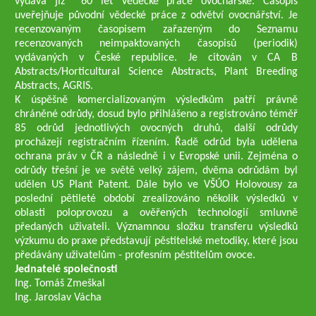
vydává již 60 let Vědecké práce ovocnářské. Časopis
uveřejňuje původní vědecké práce z odvětví ovocnářství. Je
recenzovaným časopisem zařazeným do Seznamu
recenzovaných neimpaktovaných časopisů (periodik)
vydávaných v České republice. Je citován v CA B
Abstracts/Horticultural Science Abstracts, Plant Breeding
Abstracts, AGRIS.
K úspěšně komercializovaným výsledkům patří právně
chráněné odrůdy, dosud bylo přihlášeno a registrováno téměř
85 odrůd jednotlivých ovocných druhů, další odrůdy
procházejí registračním řízením. Řadě odrůd byla udělena
ochrana práv v ČR a následně i v Evropské unii. Zejména o
odrůdy třešní je ve světě velký zájem, dvěma odrůdám byl
udělen US Plant Patent. Dále bylo ve VŠÚO Holovousy za
poslední pětileté období zrealizováno několik výsledků v
oblasti poloprovozu a ověřených technologií smluvně
předaných uživateli. Významnou složku transferu výsledků
výzkumu do praxe představují pěstitelské metodiky, které jsou
předávány uživatelům - profesním pěstitelům ovoce.
Jednatelé společnosti
Ing. Tomáš Zmeškal
Ing. Jaroslav Vácha