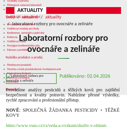
Výsledky výzkumu
Přístrojové vybavení laboratoří
AKTUALITY
Služby v oblasti výzkumu
úvod
aktuálně
aktuality
Vzdělávání a poradenství
laboratorní rozbory pro ovocnáře a zelináře
Konzultace a poradenství
Vzdělávací moduly pro školy
Konference, semináře a polní dny
Laboratorní rozbory pro
Knihovna
Vzdělávací videa
Pronájem konferenčního sálu
ovocnáře a zelináře
Exkurze a prohlídky
Nabídka produkce a prodej
Představení produktů
Stromky a keře prostokořenné i kontejnerované
Materiál pro školkaře
Publikováno: 02.04.2026
Podniková prodejna
Sortiment
Provádíme analýzy pesticidů a těžkých kovů pro zajištění
Kontakty
bezpečnosti a kvality potravin. Nabízíme přesné výsledky,
rychlé zpracování a profesionální přístup.
NOVĚ
: SPOLEČNÁ ŽÁDANKA PESTICIDY + TĚŽKÉ
KOVY
https://www.vsuo.cz/cs/veda-a-vyzkum/sluzby-v-oblasti-