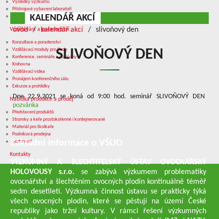
Výsledky výzkumu
Přístrojové vybavení laboratoří
KALENDÁŘ AKCÍ
Služby v oblasti výzkumu
úvod
kalendář akcí
slivoňový den
Vzdělávání a poradenství
Konzultace a poradenství
Vzdělávací moduly pro školy
SLIVOŇOVÝ DEN
Konference, semináře a polní dny
Knihovna
Vzdělávací videa
Pronájem konferenčního sálu
Exkurze a prohlídky
Dne 22.9.2021 se koná od 9:00 hod. seminář SLIVOŇOVÝ DEN
Nabídka produkce a prodej
pozvánka
Představení produktů
Stromky a keře prostokořenné i kontejnerované
Materiál pro školkaře
Podniková prodejna
Základní informace o VŠUO
Sortiment
Kontakty
VÝZKUMNÝ A ŠLECHTITELSKÝ ÚSTAV OVOCNÁŘSKÝ
HOLOVOUSY s.r.o.
se zabývá výzkumem problematiky
ovocnářství a šlechtěním ovocných plodin kontinuálně téměř
sedm desetiletí. Výzkumná činnost ústavu se prakticky týká
všech ovocných plodin, které se pěstují na území České
republiky jako tržní kultury. V rámci řešení výzkumných