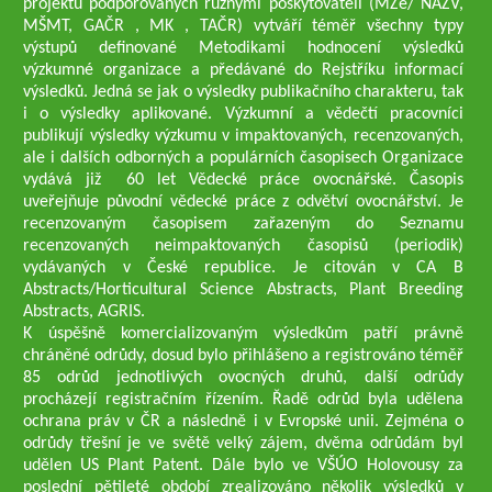
projektů podporovaných různými poskytovateli (MZe/ NAZV,
MŠMT, GAČR , MK , TAČR) vytváří téměř všechny typy
výstupů definované Metodikami hodnocení výsledků
výzkumné organizace a předávané do Rejstříku informací
výsledků. Jedná se jak o výsledky publikačního charakteru, tak
i o výsledky aplikované. Výzkumní a vědečtí pracovníci
publikují výsledky výzkumu v impaktovaných, recenzovaných,
ale i dalších odborných a populárních časopisech Organizace
vydává již 60 let Vědecké práce ovocnářské. Časopis
uveřejňuje původní vědecké práce z odvětví ovocnářství. Je
recenzovaným časopisem zařazeným do Seznamu
recenzovaných neimpaktovaných časopisů (periodik)
vydávaných v České republice. Je citován v CA B
Abstracts/Horticultural Science Abstracts, Plant Breeding
Abstracts, AGRIS.
K úspěšně komercializovaným výsledkům patří právně
chráněné odrůdy, dosud bylo přihlášeno a registrováno téměř
85 odrůd jednotlivých ovocných druhů, další odrůdy
procházejí registračním řízením. Řadě odrůd byla udělena
ochrana práv v ČR a následně i v Evropské unii. Zejména o
odrůdy třešní je ve světě velký zájem, dvěma odrůdám byl
udělen US Plant Patent. Dále bylo ve VŠÚO Holovousy za
poslední pětileté období zrealizováno několik výsledků v