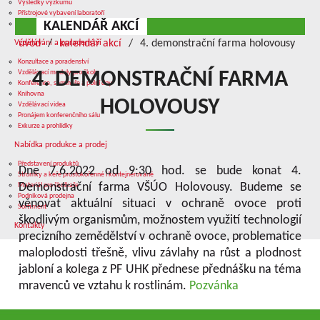
Výsledky výzkumu
Přístrojové vybavení laboratoří
KALENDÁŘ AKCÍ
Služby v oblasti výzkumu
úvod
kalendář akcí
4. demonstrační farma holovousy
Vzdělávání a poradenství
Konzultace a poradenství
Vzdělávací moduly pro školy
4. DEMONSTRAČNÍ FARMA
Konference, semináře a polní dny
Knihovna
HOLOVOUSY
Vzdělávací videa
Pronájem konferenčního sálu
Exkurze a prohlídky
Nabídka produkce a prodej
Představení produktů
Dne 7.6.2022 od 9:30 hod. se bude konat 4.
Stromky a keře prostokořenné i kontejnerované
Demonstrační farma VŠÚO Holovousy. Budeme se
Materiál pro školkaře
Podniková prodejna
věnovat aktuální situaci v ochraně ovoce proti
Sortiment
škodlivým organismům, možnostem využití technologií
Kontakty
precizního zemědělství v ochraně ovoce, problematice
maloplodosti třešně, vlivu závlahy na růst a plodnost
jabloní a kolega z PF UHK přednese přednášku na téma
mravenců ve vztahu k rostlinám.
Pozvánka