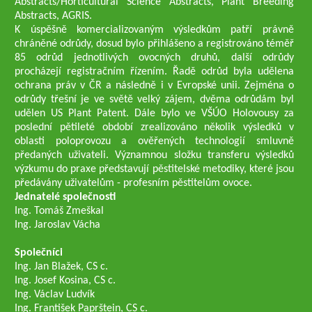
Abstracts/Horticultural Science Abstracts, Plant Breeding
Abstracts, AGRIS.
K úspěšně komercializovaným výsledkům patří právně
chráněné odrůdy, dosud bylo přihlášeno a registrováno téměř
85 odrůd jednotlivých ovocných druhů, další odrůdy
procházejí registračním řízením. Řadě odrůd byla udělena
ochrana práv v ČR a následně i v Evropské unii. Zejména o
odrůdy třešní je ve světě velký zájem, dvěma odrůdám byl
udělen US Plant Patent. Dále bylo ve VŠÚO Holovousy za
poslední pětileté období zrealizováno několik výsledků v
oblasti poloprovozu a ověřených technologií smluvně
předaných uživateli. Významnou složku transferu výsledků
výzkumu do praxe představují pěstitelské metodiky, které jsou
předávány uživatelům - profesním pěstitelům ovoce.
Jednatelé společnosti
Ing. Tomáš Zmeškal
Ing. Jaroslav Vácha
Společníci
Ing. Jan Blažek, CS c.
Ing. Josef Kosina, CS c.
Ing. Václav Ludvík
Ing. František Paprštein, CS c.