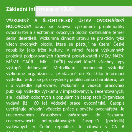
Základní informace o VŠUO
VÝZKUMNÝ A ŠLECHTITELSKÝ ÚSTAV OVOCNÁŘSKÝ
HOLOVOUSY s.r.o.
se zabývá výzkumem problematiky
ovocnářství a šlechtěním ovocných plodin kontinuálně téměř
sedm desetiletí. Výzkumná činnost ústavu se prakticky týká
všech ovocných plodin, které se pěstují na území České
republiky jako tržní kultury. V rámci řešení výzkumných
projektů podporovaných různými poskytovateli (MZe/ NAZV,
MŠMT, GAČR , MK , TAČR) vytváří téměř všechny typy
výstupů definované Metodikami hodnocení výsledků
výzkumné organizace a předávané do Rejstříku informací
výsledků. Jedná se jak o výsledky publikačního charakteru, tak
i o výsledky aplikované. Výzkumní a vědečtí pracovníci
publikují výsledky výzkumu v impaktovaných, recenzovaných,
ale i dalších odborných a populárních časopisech Organizace
vydává již 60 let Vědecké práce ovocnářské. Časopis
uveřejňuje původní vědecké práce z odvětví ovocnářství. Je
recenzovaným časopisem zařazeným do Seznamu
recenzovaných neimpaktovaných časopisů (periodik)
vydávaných v České republice. Je citován v CA B