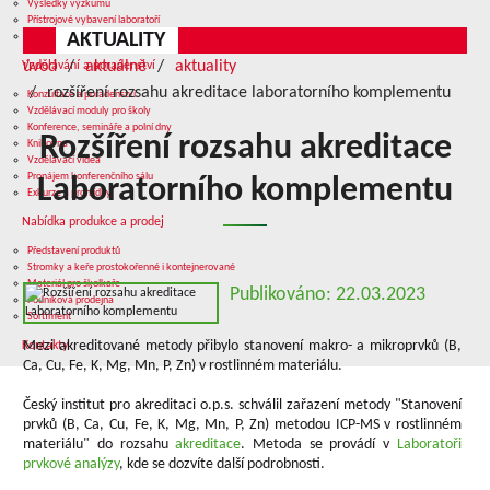
Výsledky výzkumu
Přístrojové vybavení laboratoří
AKTUALITY
Služby v oblasti výzkumu
úvod
aktuálně
aktuality
Vzdělávání a poradenství
rozšíření rozsahu akreditace laboratorního komplementu
Konzultace a poradenství
Vzdělávací moduly pro školy
Konference, semináře a polní dny
Rozšíření rozsahu akreditace
Knihovna
Vzdělávací videa
Pronájem konferenčního sálu
Laboratorního komplementu
Exkurze a prohlídky
Nabídka produkce a prodej
Představení produktů
Stromky a keře prostokořenné i kontejnerované
Materiál pro školkaře
Publikováno: 22.03.2023
Podniková prodejna
Sortiment
Mezi akreditované metody přibylo stanovení makro- a mikroprvků (B,
Kontakty
Ca, Cu, Fe, K, Mg, Mn, P, Zn) v rostlinném materiálu.
Český institut pro akreditaci o.p.s. schválil zařazení metody "Stanovení
prvků (B, Ca, Cu, Fe, K, Mg, Mn, P, Zn) metodou ICP-MS v rostlinném
materiálu" do rozsahu
akreditace
. Metoda se provádí v
Laboratoři
prvkové analýzy
, kde se dozvíte další podrobnosti.