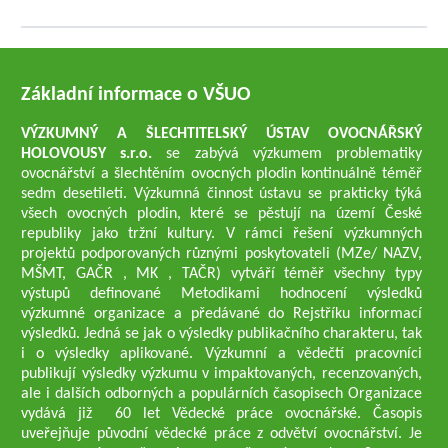
Základní informace o VŠUO
VÝZKUMNÝ A ŠLECHTITELSKÝ ÚSTAV OVOCNÁŘSKÝ
HOLOVOUSY s.r.o.
se zabývá výzkumem problematiky
ovocnářství a šlechtěním ovocných plodin kontinuálně téměř
sedm desetiletí. Výzkumná činnost ústavu se prakticky týká
všech ovocných plodin, které se pěstují na území České
republiky jako tržní kultury. V rámci řešení výzkumných
projektů podporovaných různými poskytovateli (MZe/ NAZV,
MŠMT, GAČR , MK , TAČR) vytváří téměř všechny typy
výstupů definované Metodikami hodnocení výsledků
výzkumné organizace a předávané do Rejstříku informací
výsledků. Jedná se jak o výsledky publikačního charakteru, tak
i o výsledky aplikované. Výzkumní a vědečtí pracovníci
publikují výsledky výzkumu v impaktovaných, recenzovaných,
ale i dalších odborných a populárních časopisech Organizace
vydává již 60 let Vědecké práce ovocnářské. Časopis
uveřejňuje původní vědecké práce z odvětví ovocnářství. Je