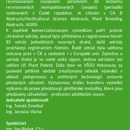
recenzovaným časopisem zařazeným do Seznamu
recenzovaných neimpaktovaných časopisů (periodik)
vydávaných v České republice. Je citován v CA B
Abstracts/Horticultural Science Abstracts, Plant Breeding
Abstracts, AGRIS.
K úspěšně komercializovaným výsledkům patří právně
chráněné odrůdy, dosud bylo přihlášeno a registrováno téměř
85 odrůd jednotlivých ovocných druhů, další odrůdy
procházejí registračním řízením. Řadě odrůd byla udělena
ochrana práv v ČR a následně i v Evropské unii. Zejména o
odrůdy třešní je ve světě velký zájem, dvěma odrůdám byl
udělen US Plant Patent. Dále bylo ve VŠÚO Holovousy za
poslední pětileté období zrealizováno několik výsledků v
oblasti poloprovozu a ověřených technologií smluvně
předaných uživateli. Významnou složku transferu výsledků
výzkumu do praxe představují pěstitelské metodiky, které jsou
předávány uživatelům - profesním pěstitelům ovoce.
Jednatelé společnosti
Ing. Tomáš Zmeškal
Ing. Jaroslav Vácha
Společníci
Ing. Jan Blažek, CS c.