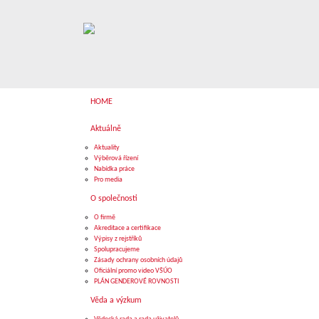
HOME
Aktuálně
Aktuality
Výběrová řízení
Nabídka práce
Pro media
O společnosti
O firmě
Akreditace a certifikace
Výpisy z rejstříků
Spolupracujeme
Zásady ochrany osobních údajů
Oficiální promo video VŠÚO
PLÁN GENDEROVÉ ROVNOSTI
Věda a výzkum