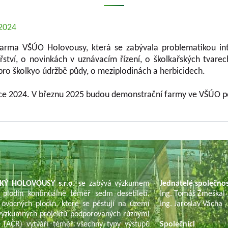
.2024
arma VŠÚO Holovousy, která se zabývala problematikou int
ařství, o novinkách v uznávacím řízení, o školkařských tvarec
e pro školkyo údržbě půdy, o meziplodinách a herbicidech.
roce 2024. V březnu 2025 budou demonstrační farmy ve VŠÚO 
KÝ HOLOVOUSY s.r.o.
se zabývá výzkumem
Jednatelé společno
 plodin kontinuálně téměř sedm desetiletí.
Ing. Tomáš Zmeškal
 ovocných plodin, které se pěstují na území
Ing. Jaroslav Vácha
í výzkumných projektů podporovaných různými
TAČR) vytváří téměř všechny typy výstupů
Společníci