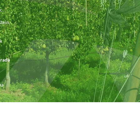
.
c.
tein,
ek
ada
ka