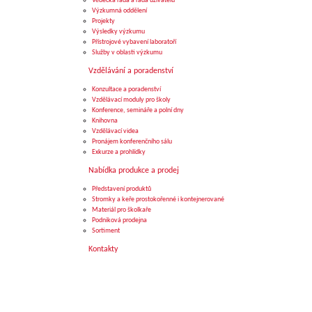
Vědecká rada a rada uživatelů
Výzkumná oddělení
Projekty
Výsledky výzkumu
Přístrojové vybavení laboratoří
Služby v oblasti výzkumu
Vzdělávání a poradenství
Konzultace a poradenství
Vzdělávací moduly pro školy
Konference, semináře a polní dny
Knihovna
Vzdělávací videa
Pronájem konferenčního sálu
Exkurze a prohlídky
Nabídka produkce a prodej
Představení produktů
Stromky a keře prostokořenné i kontejnerované
Materiál pro školkaře
Podniková prodejna
Sortiment
Kontakty