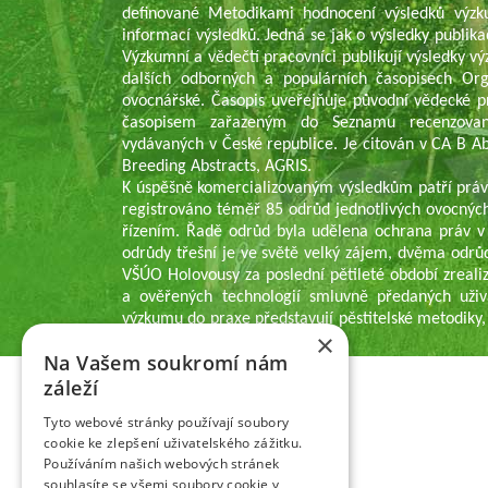
definované Metodikami hodnocení výsledků výzk
informací výsledků. Jedná se jak o výsledky publika
Výzkumní a vědečtí pracovníci publikují výsledky v
dalších odborných a populárních časopisech Or
ovocnářské. Časopis uveřejňuje původní vědecké p
časopisem zařazeným do Seznamu recenzovaný
vydávaných v České republice. Je citován v CA B Abs
Breeding Abstracts, AGRIS.
K úspěšně komercializovaným výsledkům patří práv
registrováno téměř 85 odrůd jednotlivých ovocných
řízením. Řadě odrůd byla udělena ochrana práv v
odrůdy třešní je ve světě velký zájem, dvěma odrů
VŠÚO Holovousy za poslední pětileté období zrealiz
a ověřených technologií smluvně předaných uživ
výzkumu do praxe představují pěstitelské metodiky,
×
pěstitelům ovoce.
Na Vašem soukromí nám
záleží
Tyto webové stránky používají soubory
cookie ke zlepšení uživatelského zážitku.
Používáním našich webových stránek
souhlasíte se všemi soubory cookie v