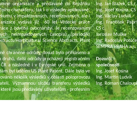
umné organizace a předávané do Rejstříku
Ing. Jan Blažek, CS c
čního charakteru, tak i o výsledky aplikované.
Ing. Josef Kosina, CS 
ýzkumu v impaktovaných, recenzovaných, ale i
Ing. Václav Ludvík
ganizace vydává již 60 let Vědecké práce
Ing. František Paprš
ráce z odvětví ovocnářství. Je recenzovaným
CS c.
ch neimpaktovaných časopisů (periodik)
Jaroslav Muška
tracts/Horticultural Science Abstracts, Plant
Ing. Radoslav Potůč
SEMPRA PRAHA a.s.
ně chráněné odrůdy, dosud bylo přihlášeno a
 druhů, další odrůdy procházejí registračním
Dozorčí r
 ČR a následně i v Evropské unii. Zejména o
společnosti
dám byl udělen US Plant Patent. Dále bylo ve
Ing. Josef Kosina
ováno několik výsledků v oblasti poloprovozu
Ing. Martin Ludvík
ateli. Významnou složku transferu výsledků
Ing. Roman Chaloup
 které jsou předávány uživatelům - profesním