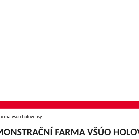
farma všúo holovousy
EMONSTRAČNÍ FARMA VŠÚO HOLO