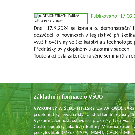
Publikováno: 17.09
Dne 17.9.2024 se konala 6. demonstrační f
dozvěděli o novinkách v legislativě při školk
využití ovčí vlny ve školkařství a z technologi
Přednášky byly doplněny ukázkami v sadech.
Touto akcí byla zakončena série seminářů v 
Základní informace o VŠUO
VÝZKUMNÝ A ŠLECHTITELSKÝ ÚSTAV OVOCNÁŘS
problematiky ovocnářství a šlechtěním ovocných
Výzkumná činnost ústavu se prakticky týká všech
České republiky jako tržní kultury. V rámci řešen
poskytovateli (MZe/ NAZV, MŠMT, GAČR , MK , 