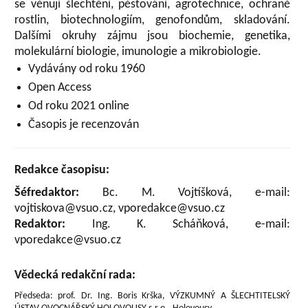
se věnují šlechtění, pěstování, agrotechnice, ochraně
rostlin, biotechnologiím, genofondům, skladování.
Dalšími okruhy zájmu jsou biochemie, genetika,
molekulární biologie, imunologie a mikrobiologie.
Vydávány od roku 1960
Open Access
Od roku 2021 online
Časopis je recenzován
Redakce časopisu:
Šéfredaktor:
Bc. M. Vojtíšková, e-mail:
vojtiskova@vsuo.cz, vporedakce@vsuo.cz
Redaktor:
Ing. K. Scháňková, e-mail:
vporedakce@vsuo.cz
Vědecká redakční rada:
Předseda: prof. Dr. Ing. Boris Krška, VÝZKUMNÝ A ŠLECHTITELSKÝ