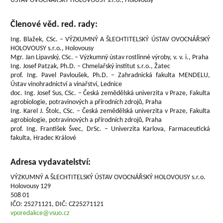
ÚSTAV OVOCNÁŘSKÝ HOLOVOUSY s.r.o., Holovousy
Členové věd. red. rady:
Ing. Blažek, CSc. – VÝZKUMNÝ A ŠLECHTITELSKÝ ÚSTAV OVOCNÁŘSKÝ
HOLOVOUSY s.r.o., Holovousy
Mgr. Jan Lipavský, CSc. – Výzkumný ústav rostlinné výroby, v. v. i., Praha
Ing. Josef Patzak, Ph.D. – Chmelařský institut s.r.o., Žatec
prof. Ing. Pavel Pavloušek, Ph.D. – Zahradnická fakulta MENDELU,
Ústav vinohradnictví a vinařství, Lednice
doc. Ing. Josef Sus, CSc. – Česká zemědělská univerzita v Praze, Fakulta
agrobiologie, potravinových a přírodních zdrojů, Praha
Ing. Karel J. Štolc, CSc. – Česká zemědělská univerzita v Praze, Fakulta
agrobiologie, potravinových a přírodních zdrojů, Praha
prof. Ing. František Švec, DrSc. – Univerzita Karlova, Farmaceutická
fakulta, Hradec Králové
Adresa vydavatelství:
VÝZKUMNÝ A ŠLECHTITELSKÝ ÚSTAV OVOCNÁŘSKÝ HOLOVOUSY s.r.o.
Holovousy 129
508 01
IČO: 25271121, DIČ: CZ25271121
vporedakce@vsuo.cz