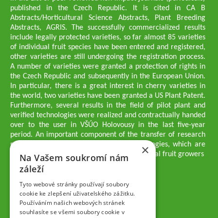
published in the Czech Republic. It is cited in CA B
Abstracts/Horticultural Science Abstracts, Plant Breeding
Abstracts, AGRIS. The successfully commercialized results
include legally protected varieties, so far almost 85 varieties
of individual fruit species have been entered and registered,
other varieties are still undergoing the registration process.
A number of varieties were granted a protection of rights in
the Czech Republic and subsequently in the European Union.
In particular, there is a great interest in cherry varieties in
the world, two varieties have been granted a US Plant Patent.
Furthermore, several results in the field of pilot plant and
verified technologies were realized and contractually handed
over to the user in VŠÚO Holovousy in the last five-year
period. An important component of the transfer of research
results into practice are growing methodologies, which are
×
passed on to users - professionals - professional fruit growers
Na Vašem soukromí nám
Company executives
záleží
Ing. Tomáš Zmeškal
Ing. Jaroslav Vácha
Tyto webové stránky používají soubory
cookie ke zlepšení uživatelského zážitku.
Používáním našich webových stránek
Companions
souhlasíte se všemi soubory cookie v
Ing. Jan Blažek, CS c.