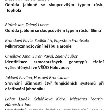
Odrůda jabloně se sloupcovitým typem růstu
´Tophola´
Blažek Jan, Zelený Lubor:
Odrůda jabloně se sloupcovitým typem růstu ´Slima´
Brandová Pavla, Sedlák Jiří, Paprštein František:
Mikrorozmnožování jeřábu a aronie
Čmejlová Jana, Suran Pavol, Zelený Lubor:
Identifikace samosprašných genotypů třešní
vyšlechtěných ve VŠÚO Holovousy
Jaklová Pavlína, Hortová Bronislava:
Srovnání účinnosti čtyř fungicidních systémů při
ošetřování jahodníku
Laňar Luděk, Scháňková Klára, Mészáros Martin,
Náměstek Jan: