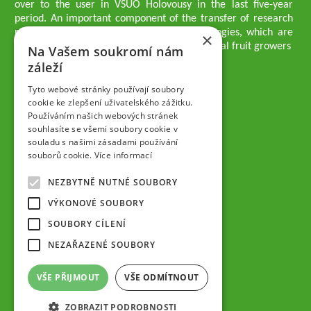
over to the user in VŠÚO Holovousy in the last five-year
period. An important component of the transfer of research
results into practice are growing methodologies, which are
×
passed on to users - professionals - professional fruit growers
Na Vašem soukromí nám
Company executives
záleží
Ing. Tomáš Zmeškal
Ing. Jaroslav Vácha
Tyto webové stránky používají soubory
cookie ke zlepšení uživatelského zážitku.
Používáním našich webových stránek
Companions
souhlasíte se všemi soubory cookie v
Ing. Jan Blažek, CS c.
souladu s našimi zásadami používání
Ing. Josef Kosina, CS c.
souborů cookie.
Více informací
Ing. Václav Ludvík
Ing. František Paprštein, CS c.
NEZBYTNĚ NUTNÉ SOUBORY
Jaroslav Muška
Ing. Radoslav Potůček
VÝKONOVÉ SOUBORY
SEMPRA PRAHA a.s.
SOUBORY CÍLENÍ
Company Supervisory Board
NEZAŘAZENÉ SOUBORY
Ing. Josef Kosina
Mgr. Vladimír Samek
VŠE PŘIJMOUT
VŠE ODMÍTNOUT
Mgr. Hana Vránová
ZOBRAZIT PODROBNOSTI