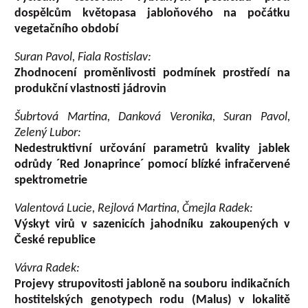
dospělcům květopasa jabloňového na počátku
vegetačního období
Suran Pavol, Fiala Rostislav:
Zhodnocení proměnlivosti podmínek prostředí na
produkční vlastnosti jádrovin
Šubrtová Martina, Danková Veronika, Suran Pavol,
Zelený Lubor:
Nedestruktivní určování parametrů kvality jablek
odrůdy ´Red Jonaprince´ pomocí blízké infračervené
spektrometrie
Valentová Lucie, Rejlová Martina, Čmejla Radek:
Výskyt virů v sazenicích jahodníku zakoupených v
České republice
Vávra Radek:
Projevy strupovitosti jabloně na souboru indikačních
hostitelských genotypech rodu (Malus) v lokalitě