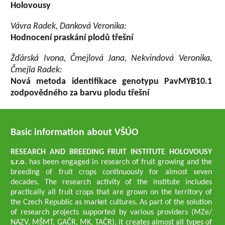
Holovousy
Vávra Radek, Danková Veronika:
Hodnocení praskání plodů třešní
Žďárská Ivona, Čmejlová Jana, Nekvindová Veronika,
Čmejla Radek:
Nová metoda identifikace genotypu PavMYB10.1
zodpovědného za barvu plodu třešní
Basic information about VŠÚO
RESEARCH AND BREEDING FRUIT INSTITUTE HOLOVOUSY
s.r.o.
has been engaged in research of fruit growing and the
breeding of fruit crops continuously for almost seven
decades. The research activity of the institute includes
practically all fruit crops that are grown on the territory of
the Czech Republic as market cultures. As part of the solution
of research projects supported by various providers (MZe/
NAZV, MŠMT, GAČR, MK, TAČR), it creates almost all types of