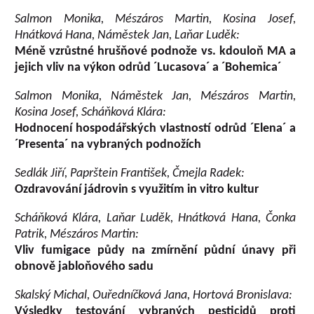
Salmon Monika, Mészáros Martin, Kosina Josef,
Hnátková Hana, Náměstek Jan, Laňar Luděk:
Méně vzrůstné hrušňové podnože vs. kdouloň MA a
jejich vliv na výkon odrůd ´Lucasova´ a ´Bohemica´
Salmon Monika, Náměstek Jan, Mészáros Martin,
Kosina Josef, Scháňková Klára:
Hodnocení hospodářských vlastností odrůd ´Elena´ a
´Presenta´ na vybraných podnožích
Sedlák Jiří, Paprštein František, Čmejla Radek:
Ozdravování jádrovin s využitím in vitro kultur
Scháňková Klára, Laňar Luděk, Hnátková Hana, Čonka
Patrik, Mészáros Martin:
Vliv fumigace půdy na zmírnění půdní únavy při
obnově jabloňového sadu
Skalský Michal, Ouředníčková Jana, Hortová Bronislava:
Výsledky testování vybraných pesticidů proti