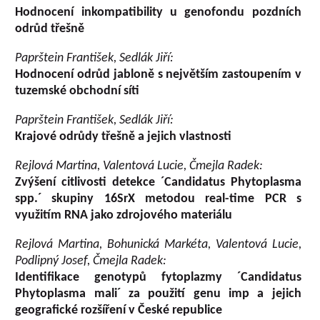
Hodnocení inkompatibility u genofondu pozdních
odrůd třešně
Paprštein František, Sedlák Jiří:
Hodnocení odrůd jabloně s největším zastoupením v
tuzemské obchodní síti
Paprštein František, Sedlák Jiří:
Krajové odrůdy třešně a jejich vlastnosti
Rejlová Martina, Valentová Lucie, Čmejla Radek:
Zvýšení citlivosti detekce ´Candidatus Phytoplasma
spp.´ skupiny 16SrX metodou real-time PCR s
využitím RNA jako zdrojového materiálu
Rejlová Martina, Bohunická Markéta, Valentová Lucie,
Podlipný Josef, Čmejla Radek:
Identifikace genotypů fytoplazmy ´Candidatus
Phytoplasma mali´ za použití genu imp a jejich
geografické rozšíření v České republice