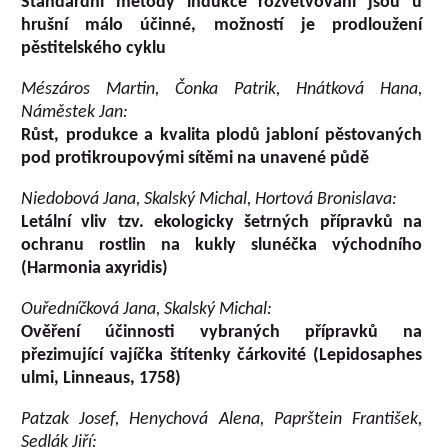
Standardní metody indukce rozvětvování jsou u
hrušní málo účinné, možností je prodloužení
pěstitelského cyklu
Mészáros Martin, Čonka Patrik, Hnátková Hana,
Náměstek Jan:
Růst, produkce a kvalita plodů jabloní pěstovaných
pod protikroupovými sítěmi na unavené půdě
Niedobová Jana, Skalský Michal, Hortová Bronislava:
Letální vliv tzv. ekologicky šetrných přípravků na
ochranu rostlin na kukly slunéčka východního
(Harmonia axyridis)
Ouředníčková Jana, Skalský Michal:
Ověření účinnosti vybraných přípravků na
přezimující vajíčka štítenky čárkovité (Lepidosaphes
ulmi, Linneaus, 1758)
Patzak Josef, Henychová Alena, Paprštein František,
Sedlák Jiří: