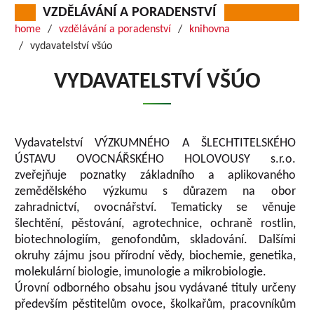
VZDĚLÁVÁNÍ A PORADENSTVÍ
home
vzdělávání a poradenství
knihovna
vydavatelství všúo
VYDAVATELSTVÍ VŠÚO
Vydavatelství VÝZKUMNÉHO A ŠLECHTITELSKÉHO
ÚSTAVU OVOCNÁŘSKÉHO HOLOVOUSY s.r.o.
zveřejňuje poznatky základního a aplikovaného
zemědělského výzkumu s důrazem na obor
zahradnictví, ovocnářství. Tematicky se věnuje
šlechtění, pěstování, agrotechnice, ochraně rostlin,
biotechnologiím, genofondům, skladování. Dalšími
okruhy zájmu jsou přírodní vědy, biochemie, genetika,
molekulární biologie, imunologie a mikrobiologie.
Úrovní odborného obsahu jsou vydávané tituly určeny
především pěstitelům ovoce, školkařům, pracovníkům