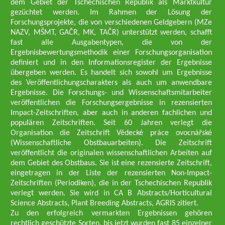
dem Gebiet der Tschechischen Republik als Marktkultur
gezüchtet werden. Im Rahmen der Lösung der
Forschungsprojekte, die von verschiedenen Geldgebern (MZe
NAZV, MŠMT, GAČR, MK, TAČR) unterstützt werden, schafft
fast alle Ausgabentypen, die von der
Ergebnisbewertungsmethodik einer Forschungsorganisation
definiert und in den Informationsregister der Ergebnisse
übergeben werden. Es handelt sich sowohl um Ergebnisse
des Veröffentlichungscharakters als auch um anwendbare
Ergebnisse. Die Forschungs- und Wissenschaftsmitarbeiter
veröffentlichen die Forschungsergebnisse in rezensierten
Impact-Zeitschriften, aber auch in anderen fachlichen und
populären Zeitschriften. Seit 60 Jahren verlegt die
Organisation die Zeitschrift Vědecké práce ovocnářské
(Wissenschaftliche Obstbauarbeiten). Die Zeitschrift
veröffentlicht die originalen wissenschaftlichen Arbeiten auf
dem Gebiet des Obstbaus. Sie ist eine rezensierte Zeitschrift,
eingetragen in der Liste der rezensierten Non-Impact-
Zeitschriften (Periodiken), die in der Tschechischen Republik
verlegt werden. Sie wird in CA B Abstracts/Horticultural
Science Abstracts, Plant Breeding Abstracts, AGRIS zitiert.
Zu den erfolgreich vermarkten Ergebnissen gehören
rechtlich geschützte Sorten, bis jetzt wurden fast 85 einzelner