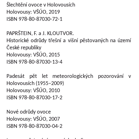
Šlechtění ovoce v Holovousích
Holovousy: VŠÚO, 2019
ISBN 978-80-87030-72-1
PAPRŠTEIN, F. a J. KLOUTVOR.
Historické odrůdy třešní a višní pěstovaných na území
České republiky
Holovousy: VŠÚO, 2015
ISBN 978-80-87030-13-4
Padesát pět let meteorologických pozorování v
Holovousích (1955–2009)
Holovousy: VŠÚO, 2010
ISBN 978-80-87030-17-2
Nové odrůdy ovoce
Holovousy: VŠÚO, 2007
ISBN 978-80-87030-04-2