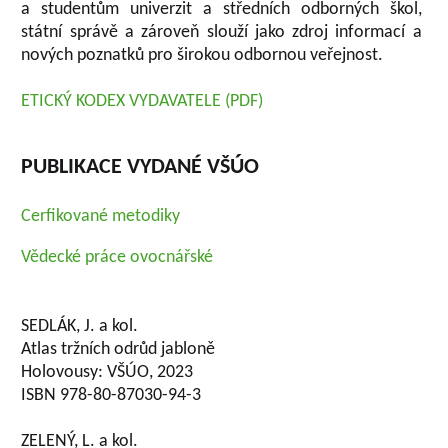
a studentům univerzit a středních odborných škol,
státní správě a zároveň slouží jako zdroj informací a
nových poznatků pro širokou odbornou veřejnost.
ETICKÝ KODEX VYDAVATELE (PDF)
PUBLIKACE VYDANÉ VŠÚO
Cerfikované metodiky
Vědecké práce ovocnářské
SEDLÁK, J. a kol.
Atlas tržních odrůd jabloně
Holovousy: VŠÚO, 2023
ISBN 978-80-87030-94-3
ZELENÝ, L. a kol.