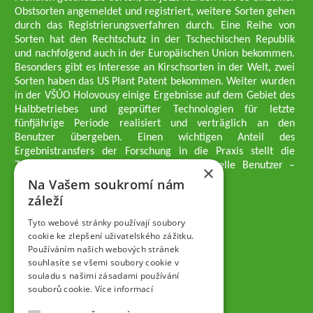
Obstsorten angemeldet und registriert, weitere Sorten gehen
durch das Registrierungsverfahren durch. Eine Reihe von
Sorten hat den Rechtschutz in der Tschechischen Republik
und nachfolgend auch in der Europäischen Union bekommen.
Besonders gibt es Interesse an Kirschsorten in der Welt, zwei
Sorten haben das US Plant Patent bekommen. Weiter wurden
in der VŠÚO Holovousy einige Ergebnisse auf dem Gebiet des
Halbbetriebes und geprüfter Technologien für letzte
fünfjährige Periode realisiert und verträglich an den
Benutzer übergeben. Einen wichtigen Anteil des
Ergebnistransfers der Forschung in die Praxis stellt die
Züchtungsmethodik dar, die an professionelle Benutzer –
×
professionelle Obstzüchter übergeben wird.
Na Vašem soukromí nám
Geschäftsführer der Gesellschaft
záleží
Dipl.-Ing. Tomáš Zmeškal
Dipl.-Ing. Jaroslav Vácha
Tyto webové stránky používají soubory
cookie ke zlepšení uživatelského zážitku.
Používáním našich webových stránek
Gesellschafter
souhlasíte se všemi soubory cookie v
Dipl.-Ing. Jan Blažek, CS c.
souladu s našimi zásadami používání
Dipl.-Ing. Josef Kosina, CS c.
souborů cookie.
Více informací
Dipl.-Ing. Václav Ludvík
Dipl.-Ing. František Paprštein, CS