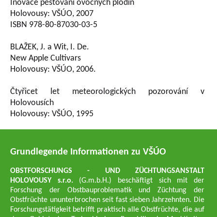
Inovace pěstování ovocných plodin
Holovousy: VŠÚO, 2007
ISBN 978-80-87030-03-5
BLAŽEK, J. a Wit, I. De.
New Apple Cultivars
Holovousy: VŠÚO, 2006.
Čtyřicet let meteorologických pozorování v
Holovousích
Holovousy: VŠÚO, 1995
Grundlegende Informationen zu VŠÚO
OBSTFORSCHUNGS - UND ZÜCHTUNGSANSTALT
HOLOVOUSY s.r.o.
(G.m.b.H.) beschäftigt sich mit der
Forschung der Obstbauproblematik und Züchtung der
Obstfrüchte ununterbrochen seit fast sieben Jahrzehnten. Die
Forschungstätigkeit betrifft praktisch alle Obstfrüchte, die auf