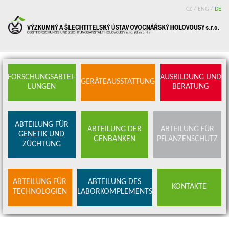
CZ
CZ
/
/
ENG
ENG
/
/
DE
DE
FORSCHUNGSABTEI-
AUSBILDUNG UND
GERÄTEAUSSTATTUNG
LUNGEN
BERATUNG
ABTEILUNG FÜR
ABTEILUNG DER
ABTEILUNG FÜR
GENETIK UND
GENBANKEN
PFLANZENSCHUTZ
ZÜCHTUNG
ABTEILUNG FÜR
ABTEILUNG DES
KONTAKTE
TECHNOLOGIEN
LABORKOMPLEMENTS