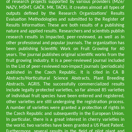
of research projects supported by various providers (MZe/
NAZV, MŠMT, GAČR, MK, TAČR), it creates almost all types of
outputs defined by the Research Organizations' Results
Evaluation Methodologies and submitted to the Register of
Results Information. These are both results of a publishing
nature and applied results. Researchers and scientists publish
research results in impacted, peer-reviewed, as well as in
other professional and popular journals. The organization has
been publishing Scientific Work on Fruit Growing for 60
years. The journal publishes original scientific works from the
fruit growing industry. It is a peer-reviewed journal included
in the List of peer-reviewed non-impact journals (periodicals)
published in the Czech Republic. It is cited in CA B
Abstracts/Horticultural Science Abstracts, Plant Breeding
Abstracts, AGRIS. The successfully commercialized results
include legally protected varieties, so far almost 85 varieties
of individual fruit species have been entered and registered,
other varieties are still undergoing the registration process.
A number of varieties were granted a protection of rights in
the Czech Republic and subsequently in the European Union.
In particular, there is a great interest in cherry varieties in
the world, two varieties have been granted a US Plant Patent.
Furthermore, several results in the field of pilot plant and