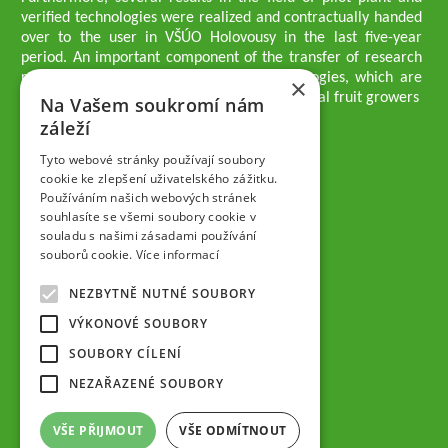
verified technologies were realized and contractually handed
over to the user in VŠÚO Holovousy in the last five-year
period. An important component of the transfer of research
results into practice are growing methodologies, which are
×
passed on to users - professionals - professional fruit growers
Na Vašem soukromí nám
Company executives
záleží
Ing. Tomáš Zmeškal
Ing. Jaroslav Vácha
Tyto webové stránky používají soubory
cookie ke zlepšení uživatelského zážitku.
Používáním našich webových stránek
Companions
souhlasíte se všemi soubory cookie v
Ing. Jan Blažek, CS c.
souladu s našimi zásadami používání
Ing. Josef Kosina, CS c.
souborů cookie.
Více informací
Ing. Václav Ludvík
Ing. František Paprštein, CS c.
NEZBYTNĚ NUTNÉ SOUBORY
Jaroslav Muška
Ing. Radoslav Potůček
VÝKONOVÉ SOUBORY
SEMPRA PRAHA a.s.
SOUBORY CÍLENÍ
Company Supervisory Board
NEZAŘAZENÉ SOUBORY
Ing. Josef Kosina
Mgr. Vladimír Samek
VŠE PŘIJMOUT
VŠE ODMÍTNOUT
Mgr. Hana Vránová