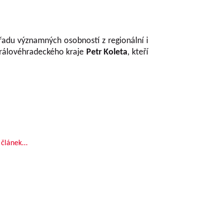
 řadu významných osobností z regionální i
rálovéhradeckého kraje
Petr Koleta
, kteří
 článek...