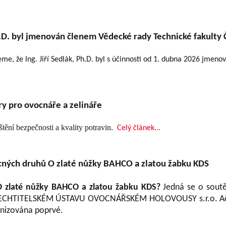
Ph.D. byl jmenován členem Vědecké rady Technické fakulty 
me, že Ing. Jiří Sedlák, Ph.D. byl s účinností od 1. dubna 2026 jmen
ry pro ovocnáře a zelináře
tění bezpečnosti a kvality potravin.
Celý článek...
cných druhů O zlaté nůžky BAHCO a zlatou žabku KDS
O zlaté nůžky BAHCO a zlatou žabku KDS?
Jedná se o soutě
CHTITELSKÉM ÚSTAVU OVOCNÁŘSKÉM HOLOVOUSY s.r.o. Ač se j
nizována poprvé.