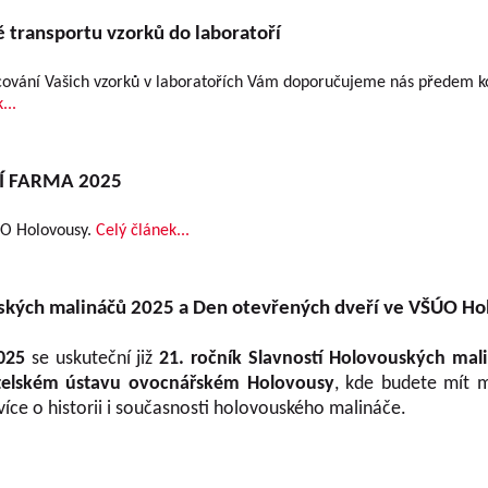
 transportu vzorků do laboratoří
cování Vašich vzorků v laboratořích Vám doporučujeme nás předem k
...
 FARMA 2025
ÚO Holovousy.
Celý článek...
ských malináčů 2025 a Den otevřených dveří ve VŠÚO Ho
2025
se uskuteční již
21. ročník Slavností Holovouských mal
telském ústavu ovocnářském Holovousy
, kde budete mít m
 více o historii i současnosti holovouského malináče.