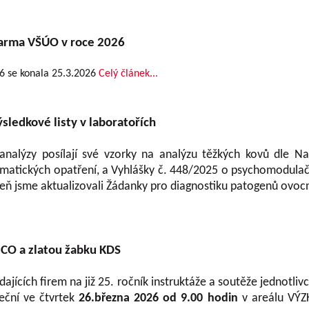
farma VŠÚO v roce 2026
6 se konala 25.3.2026
Celý článek...
sledkové listy v laboratořích
analýzy posílají své vzorky na analýzu těžkých kovů dle Na
atických opatření, a Vyhlášky č. 448/2025 o psychomodulační
veň jsme aktualizovali Žádanky pro diagnostiku patogenů ovoc
CO a zlatou žabku KDS
ících firem na již 25. ročník instruktáže a soutěže jednotliv
teční ve čtvrtek
26.března 2026 od 9.00 hodin
v areálu VÝ