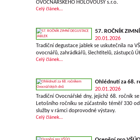
OVOCNÁŘSKÉHO HOLOVOUSY s.r.o.
Celý článek...
57. ROČNÍK ZIMN
20.01.2026
Tradiční degustace jablek se uskutečnila na 
ovocnářů, zahrádkářů, šlechtitelů, zástupců Ú
Celý článek...
Ohlédnutí za 68. 
20.01.2026
Tradiční Ovocnářské dny, jejichž 68. ročník s
Letošního ročníku se zúčastnilo téměř 330 odbo
služby v rámci doprovodné výstavy.
Celý článek...
Ocenění pro VŠÚ