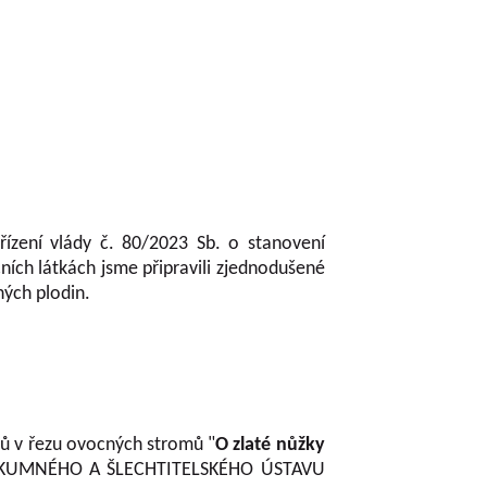
řízení vlády č. 80/2023 Sb. o stanovení
ch látkách jsme připravili zjednodušené
ných plodin.
ců v řezu ovocných stromů "
O zlaté nůžky
ZKUMNÉHO A ŠLECHTITELSKÉHO ÚSTAVU