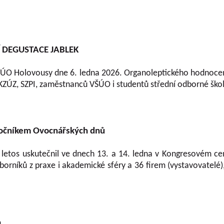
Í DEGUSTACE JABLEK
VŠÚO Holovousy dne 6. ledna 2026. Organoleptického hodnocení
KZÚZ, SZPI, zaměstnanců VŠÚO i studentů střední odborné škol
ročníkem Ovocnářských dnů
e letos uskutečnil ve dnech 13. a 14. ledna v Kongresovém cen
rníků z praxe i akademické sféry a 36 firem (vystavovatelé), 
O