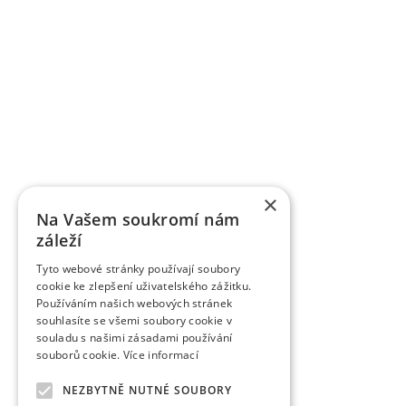
Grundlegende Informationen zu VŠÚO
OBSTFORSCHUNGS - UND ZÜCHTUNGSANSTALT H
mit der Forschung der Obstbauproblematik und Zü
fast sieben Jahrzehnten. Die Forschungstätigkeit be
Gebiet der Tschechischen Republik als Marktkul
der Forschungsprojekte, die von verschiedene
TAČR) unterstützt werden, schafft fas
Ergebnisbewertungsmethodik einer Forschu
×
Informationsregister der Ergebnisse übergeben w
Na Vašem soukromí nám
des Veröffentlichungscharakters als auch um a
záleží
Wissenschaftsmitarbeiter veröffentlichen die Fo
Zeitschriften, aber auch in anderen fachlichen 
Tyto webové stránky používají soubory
verlegt die Organisation die Zeitschrift Věd
cookie ke zlepšení uživatelského zážitku.
Obstbauarbeiten). Die Zeitschrift veröffentlicht d
Používáním našich webových stránek
dem Gebiet des Obstbaus. Sie ist eine rezensiert
souhlasíte se všemi soubory cookie v
rezensierten Non-Impact-Zeitschriften (Periodiken
souladu s našimi zásadami používání
werden. Sie wird in CA B Abstracts/Horticultural 
souborů cookie.
Více informací
AGRIS zitiert.
Zu den erfolgreich vermarkten Ergebnissen gehö
NEZBYTNĚ NUTNÉ SOUBORY
wurden fast 85 einzelner Obstsorten angemeldet 