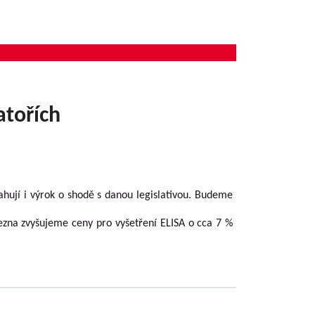
atořích
sahují i výrok o shodě s danou legislativou. Budeme
ezna zvyšujeme ceny pro vyšetření ELISA o cca 7 %