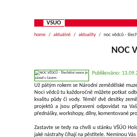
VSUO
home
aktuálně
aktuality
noc vědců - šlec
NOC VĚ
Publikováno: 13.09
Už pátým rokem se Národní zemědělské muzeu
Noci vědců tu každoročně můžete potkat odborn
kvalitu půdy či vody. Téměř dvě desítky zem
projektů a jsou připraveni odpovídat na Va
přednášky, workshopy, dílny, komentované proh
Zastavte se tedy na chvíli u stánku VŠÚO H
jaké nástrahy číhají na pěstitele. Neminou Vás