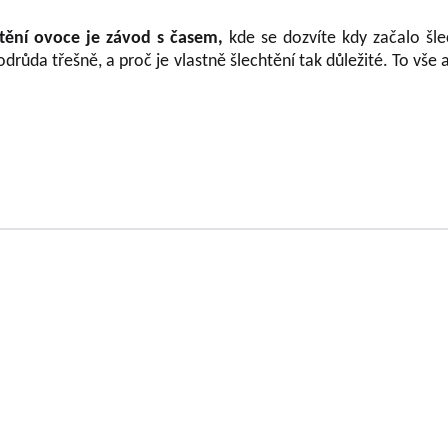
tění ovoce je závod s časem,
kde se dozvíte kdy začalo šle
odrůda třešně, a proč je vlastně šlechtění tak důležité. To vše 
OLOVOUSY s.r.o.
(G.m.b.H.) beschäftigt sich
Geschäftsführer
chtung der Obstfrüchte ununterbrochen seit
Gesellschaft
trifft praktisch alle Obstfrüchte, die auf dem
Dipl.-Ing. Tomáš Zm
tur gezüchtet werden. Im Rahmen der Lösung
Dipl.-Ing. Jaroslav V
n Geldgebern (MZe NAZV, MŠMT, GAČR, MK,