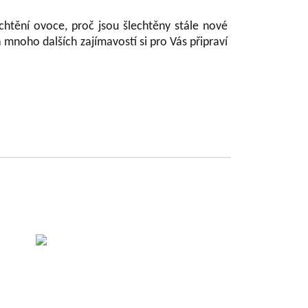
chtění ovoce, proč jsou šlechtěny stále nové
a mnoho dalších zajímavostí si pro Vás připraví
 der
eškal
ácha