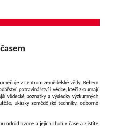
s časem
proměňuje v centrum zemědělské vědy. Během
ářství, potravinářství i vědce, kteří zkoumají
vější vědecké poznatky a výsledky výzkumných
utěže, ukázky zemědělské techniky, odborné
u odrůd ovoce a jejich chutí v čase a zjistíte