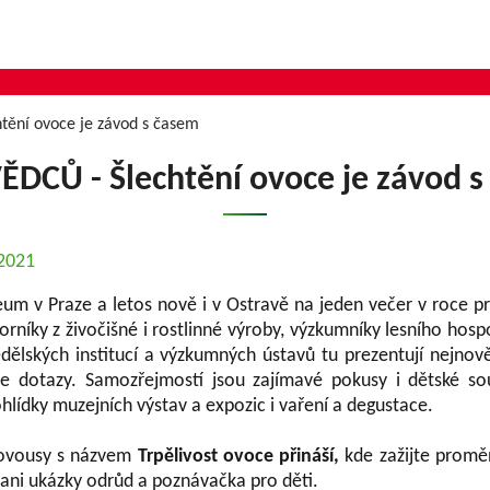
htění ovoce je závod s časem
DCŮ - Šlechtění ovoce je závod 
.2021
m v Praze a letos nově i v Ostravě na jeden večer v roce 
íky z živočišné i rostlinné výroby, výzkumníky lesního hospod
ědělských institucí a výzkumných ústavů tu prezentují nejno
še dotazy. Samozřejmostí jsou zajímavé pokusy i dětské so
lídky muzejních výstav a expozic i vaření a degustace.
olovousy s názvem
Trpělivost ovoce přináší,
kde zažijte proměn
 ani ukázky odrůd a poznávačka pro děti.