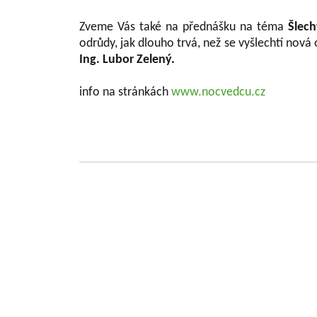
Zveme Vás také na přednášku na téma
Šlech
odrůdy, jak dlouho trvá, než se vyšlechtí nová 
Ing. Lubor Zelený
.
info na stránkách
www.nocvedcu.cz
Grundlegende Informationen zu VŠÚO
OBSTFORSCHUNGS - UND ZÜCHTUNGSANSTALT H
mit der Forschung der Obstbauproblematik und Zü
fast sieben Jahrzehnten. Die Forschungstätigkeit be
Gebiet der Tschechischen Republik als Marktkul
der Forschungsprojekte, die von verschiedene