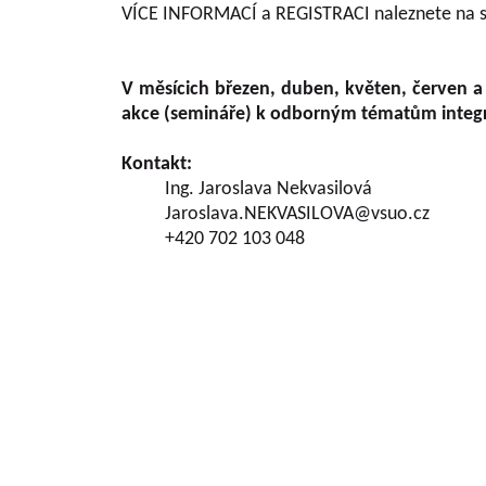
VÍCE INFORMACÍ a REGISTRACI naleznete na 
V měsícich březen, duben, květen, červen 
akce (semináře) k odborným tématům integ
Kontakt:
Ing. Jaroslava Nekvasilová
Jaroslava.NEKVASILOVA@vsuo.cz
+420 702 103 048
Grundlegende Informationen zu VŠÚO
OBSTFORSCHUNGS - UND ZÜCHTUNGSANSTALT H
mit der Forschung der Obstbauproblematik und Zü
fast sieben Jahrzehnten. Die Forschungstätigkeit be
Gebiet der Tschechischen Republik als Marktkul
der Forschungsprojekte, die von verschiedene