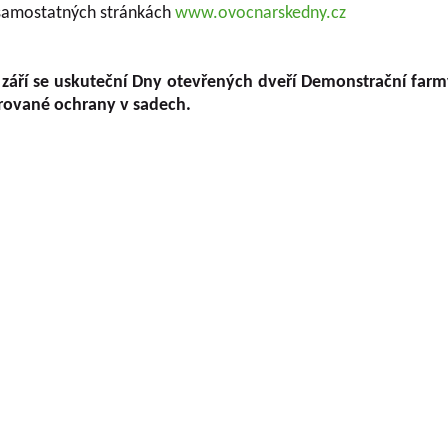
samostatných stránkách
www.ovocnarskedny.cz
a září se uskuteční Dny otevřených dveří Demonstrační fa
rované ochrany v sadech.
OLOVOUSY s.r.o.
(G.m.b.H.) beschäftigt sich
Geschäftsführer
chtung der Obstfrüchte ununterbrochen seit
Gesellschaft
trifft praktisch alle Obstfrüchte, die auf dem
Dipl.-Ing. Tomáš Zm
tur gezüchtet werden. Im Rahmen der Lösung
Dipl.-Ing. Jaroslav V
n Geldgebern (MZe NAZV, MŠMT, GAČR, MK,