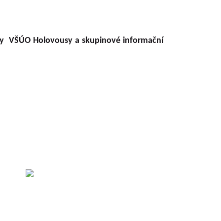
rmy VŠÚO Holovousy a skupinové informační
 der
eškal
ácha