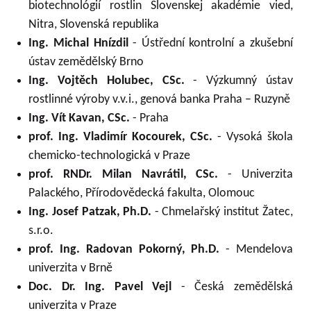
biotechnológií rostlin Slovenskej akadémie vied,
Nitra, Slovenská republika
Ing. Michal Hnízdil
- Ústřední kontrolní a zkušební
ústav zemědělský Brno
Ing. Vojtěch Holubec, CSc.
- Výzkumný ústav
rostlinné výroby v.v.i., genová banka Praha – Ruzyně
Ing. Vít Kavan, CSc.
- Praha
prof. Ing. Vladimír Kocourek, CSc.
- Vysoká škola
chemicko-technologická v Praze
prof. RNDr. Milan Navrátil, CSc.
- Univerzita
Palackého, Přírodovědecká fakulta, Olomouc
Ing. Josef Patzak, Ph.D.
- Chmelařský institut Žatec,
s.r.o.
prof. Ing. Radovan Pokorný, Ph.D.
- Mendelova
univerzita v Brně
Doc. Dr. Ing. Pavel Vejl
- Česká zemědělská
univerzita v Praze