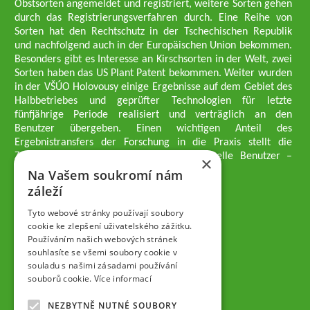
Obstsorten angemeldet und registriert, weitere Sorten gehen
durch das Registrierungsverfahren durch. Eine Reihe von
Sorten hat den Rechtschutz in der Tschechischen Republik
und nachfolgend auch in der Europäischen Union bekommen.
Besonders gibt es Interesse an Kirschsorten in der Welt, zwei
Sorten haben das US Plant Patent bekommen. Weiter wurden
in der VŠÚO Holovousy einige Ergebnisse auf dem Gebiet des
Halbbetriebes und geprüfter Technologien für letzte
fünfjährige Periode realisiert und verträglich an den
Benutzer übergeben. Einen wichtigen Anteil des
Ergebnistransfers der Forschung in die Praxis stellt die
Züchtungsmethodik dar, die an professionelle Benutzer –
×
professionelle Obstzüchter übergeben wird.
Na Vašem soukromí nám
Geschäftsführer der Gesellschaft
záleží
Dipl.-Ing. Tomáš Zmeškal
Dipl.-Ing. Jaroslav Vácha
Tyto webové stránky používají soubory
cookie ke zlepšení uživatelského zážitku.
Používáním našich webových stránek
Gesellschafter
souhlasíte se všemi soubory cookie v
Dipl.-Ing. Jan Blažek, CS c.
souladu s našimi zásadami používání
Dipl.-Ing. Josef Kosina, CS c.
souborů cookie.
Více informací
Dipl.-Ing. Václav Ludvík
Dipl.-Ing. František Paprštein, CS
NEZBYTNĚ NUTNÉ SOUBORY
Jaroslav Muška