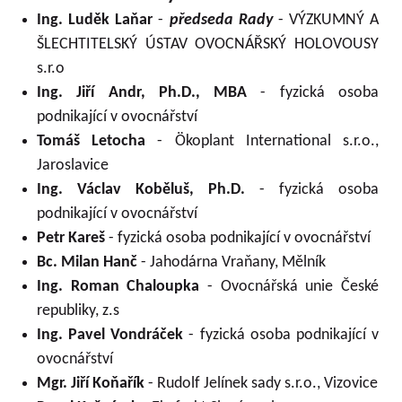
Ing. Luděk Laňar
-
předseda Rady
- VÝZKUMNÝ A
ŠLECHTITELSKÝ ÚSTAV OVOCNÁŘSKÝ HOLOVOUSY
s.r.o
Ing. Jiří Andr, Ph.D., MBA
- fyzická osoba
podnikající v ovocnářství
Tomáš Letocha
- Ökoplant International s.r.o.,
Jaroslavice
Ing. Václav Koběluš, Ph.D.
- fyzická osoba
podnikající v ovocnářství
Petr Kareš
- fyzická osoba podnikající v ovocnářství
Bc. Milan Hanč
- Jahodárna Vraňany, Mělník
Ing. Roman Chaloupka
- Ovocnářská unie České
republiky, z.s
Ing. Pavel Vondráček
- fyzická osoba podnikající v
ovocnářství
Mgr. Jiří Koňařík
- Rudolf Jelínek sady s.r.o., Vizovice