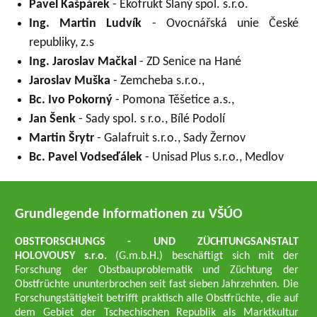
Pavel Kašpárek
- Ekofrukt Slaný spol. s.r.o.
Ing. Martin Ludvík
- Ovocnářská unie České
republiky, z.s
Ing. Jaroslav Mačkal
- ZD Senice na Hané
Jaroslav Muška
- Zemcheba s.r.o.,
Bc. Ivo Pokorný
- Pomona Těšetice a.s.,
Jan Šenk
- Sady spol. s r.o., Bílé Podolí
Martin Šrytr
- Galafruit s.r.o., Sady Žernov
Bc. Pavel Vodseďálek
- Unisad Plus s.r.o., Medlov
Grundlegende Informationen zu VŠÚO
OBSTFORSCHUNGS - UND ZÜCHTUNGSANSTALT
HOLOVOUSY s.r.o.
(G.m.b.H.) beschäftigt sich mit der
Forschung der Obstbauproblematik und Züchtung der
Obstfrüchte ununterbrochen seit fast sieben Jahrzehnten. Die
Forschungstätigkeit betrifft praktisch alle Obstfrüchte, die auf
dem Gebiet der Tschechischen Republik als Marktkultur