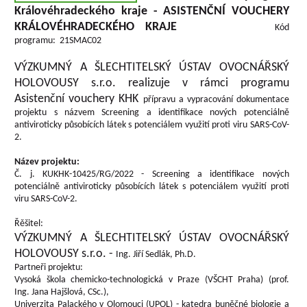
Královéhradeckého kraje -
ASISTENČNÍ VOUCHERY
KRÁLOVÉHRADECKÉHO KRAJE
Kód
programu: 21SMAC02
VÝZKUMNÝ A ŠLECHTITELSKÝ ÚSTAV OVOCNÁŘSKÝ
HOLOVOUSY s.r.o. realizuje v rámci programu
Asistenční vouchery KHK
přípravu a vypracování dokumentace
projektu s názvem Screening a identifikace nových potenciálně
antiviroticky působících látek s potenciálem využití proti viru SARS-CoV-
2.
Název projektu:
Č. j. KUKHK-10425/RG/2022 - Screening a identifikace nových
potenciálně antiviroticky působících látek s potenciálem využití proti
viru SARS-CoV-2.
Řěšitel:
VÝZKUMNÝ A ŠLECHTITELSKÝ ÚSTAV OVOCNÁŘSKÝ
HOLOVOUSY s.r.o. -
Ing. Jiří Sedlák, Ph.D.
Partneři projektu:
Vysoká škola chemicko-technologická v Praze (VŠCHT Praha) (prof.
Ing. Jana Hajšlová, CSc.),
Univerzita Palackého v Olomouci (UPOL) - katedra buněčné biologie a