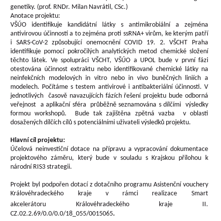
genetiky. (prof. RNDr. Milan Navrátil, CSc.)
Anotace projektu:
VŠÚO identifikuje kandidátní látky s antimikrobiální a zejména
antivirovou účinností a to zejména proti ssRNA+ virům, ke kterým patří
i SARS-CoV-2 způsobující onemocnění COVID 19. 2. VŠCHT Praha
identifikuje pomocí pokročilých analytických metod chemické složení
těchto látek. Ve spolupráci VŠCHT, VŠÚO a UPOL bude v první fázi
otestována účinnost extraktu nebo identifikované chemické látky na
neinfekčních modelových in vitro nebo in vivo buněčných liniích a
modelech. Počítáme s testem antivirové i antibakteriální účinnosti. V
jednotlivých časově navazujících fázích řešení projektu bude odborná
veřejnost a aplikační sféra průběžně seznamována s dílčími výsledky
formou workshopů. Bude tak zajištěna zpětná vazba v oblasti
dosažených dílčích cílů s potenciálními uživateli výsledků projektu.
Hlavní cíl projektu:
Účelová neinvestiční dotace na přípravu a vypracování dokumentace
projektového záměru, který bude v souladu s Krajskou přílohou k
národní RIS3 strategii.
Projekt byl podpořen dotací z dotačního programu Asistenční vouchery
Královéhradeckého kraje v rámci realizace Smart
akcelerátoru
Královéhradeckého kraje II.
CZ.02.2.69/0.0/0.0/18_055/0015065
.