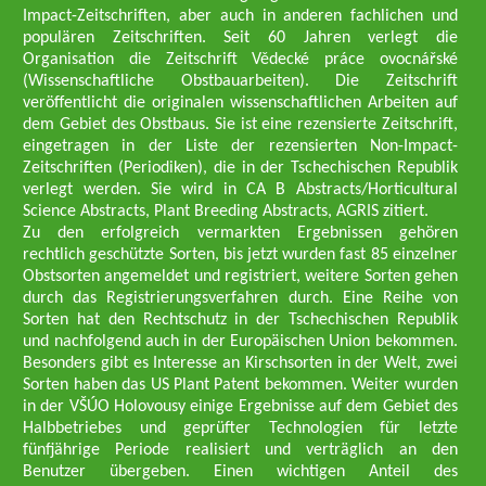
Impact-Zeitschriften, aber auch in anderen fachlichen und
populären Zeitschriften. Seit 60 Jahren verlegt die
Organisation die Zeitschrift Vědecké práce ovocnářské
(Wissenschaftliche Obstbauarbeiten). Die Zeitschrift
veröffentlicht die originalen wissenschaftlichen Arbeiten auf
dem Gebiet des Obstbaus. Sie ist eine rezensierte Zeitschrift,
eingetragen in der Liste der rezensierten Non-Impact-
Zeitschriften (Periodiken), die in der Tschechischen Republik
verlegt werden. Sie wird in CA B Abstracts/Horticultural
Science Abstracts, Plant Breeding Abstracts, AGRIS zitiert.
Zu den erfolgreich vermarkten Ergebnissen gehören
rechtlich geschützte Sorten, bis jetzt wurden fast 85 einzelner
Obstsorten angemeldet und registriert, weitere Sorten gehen
durch das Registrierungsverfahren durch. Eine Reihe von
Sorten hat den Rechtschutz in der Tschechischen Republik
und nachfolgend auch in der Europäischen Union bekommen.
Besonders gibt es Interesse an Kirschsorten in der Welt, zwei
Sorten haben das US Plant Patent bekommen. Weiter wurden
in der VŠÚO Holovousy einige Ergebnisse auf dem Gebiet des
Halbbetriebes und geprüfter Technologien für letzte
fünfjährige Periode realisiert und verträglich an den
Benutzer übergeben. Einen wichtigen Anteil des