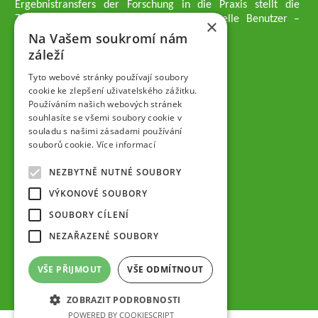
Ergebnistransfers der Forschung in die Praxis stellt die
Züchtungsmethodik dar, die an professionelle Benutzer –
×
professionelle Obstzüchter übergeben wird.
Na Vašem soukromí nám
Geschäftsführer der Gesellschaft
záleží
Dipl.-Ing. Tomáš Zmeškal
Dipl.-Ing. Jaroslav Vácha
Tyto webové stránky používají soubory
cookie ke zlepšení uživatelského zážitku.
Používáním našich webových stránek
Gesellschafter
souhlasíte se všemi soubory cookie v
Dipl.-Ing. Jan Blažek, CS c.
souladu s našimi zásadami používání
Dipl.-Ing. Josef Kosina, CS c.
souborů cookie.
Více informací
Dipl.-Ing. Václav Ludvík
Dipl.-Ing. František Paprštein, CS
NEZBYTNĚ NUTNÉ SOUBORY
Jaroslav Muška
Dipl.-Ing. Radoslav Potůček
VÝKONOVÉ SOUBORY
SEMPRA PRAHA a.s. (AG)
SOUBORY CÍLENÍ
Aufsichtsrat der Gesellschaft
NEZAŘAZENÉ SOUBORY
Dipl.-Ing. Josef Kosina
Mgr. Vladimír Samek
VŠE PŘIJMOUT
VŠE ODMÍTNOUT
Mgr. Hana Vránová
ZOBRAZIT PODROBNOSTI
POWERED BY COOKIESCRIPT