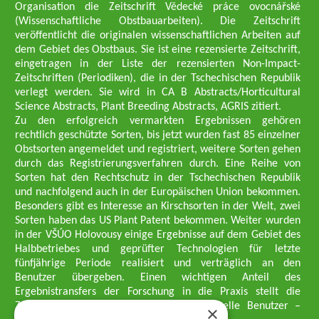
Organisation die Zeitschrift Vědecké práce ovocnářské
(Wissenschaftliche Obstbauarbeiten). Die Zeitschrift
veröffentlicht die originalen wissenschaftlichen Arbeiten auf
dem Gebiet des Obstbaus. Sie ist eine rezensierte Zeitschrift,
eingetragen in der Liste der rezensierten Non-Impact-
Zeitschriften (Periodiken), die in der Tschechischen Republik
verlegt werden. Sie wird in CA B Abstracts/Horticultural
Science Abstracts, Plant Breeding Abstracts, AGRIS zitiert.
Zu den erfolgreich vermarkten Ergebnissen gehören
rechtlich geschützte Sorten, bis jetzt wurden fast 85 einzelner
Obstsorten angemeldet und registriert, weitere Sorten gehen
durch das Registrierungsverfahren durch. Eine Reihe von
Sorten hat den Rechtschutz in der Tschechischen Republik
und nachfolgend auch in der Europäischen Union bekommen.
Besonders gibt es Interesse an Kirschsorten in der Welt, zwei
Sorten haben das US Plant Patent bekommen. Weiter wurden
in der VŠÚO Holovousy einige Ergebnisse auf dem Gebiet des
Halbbetriebes und geprüfter Technologien für letzte
fünfjährige Periode realisiert und verträglich an den
Benutzer übergeben. Einen wichtigen Anteil des
Ergebnistransfers der Forschung in die Praxis stellt die
Züchtungsmethodik dar, die an professionelle Benutzer –
×