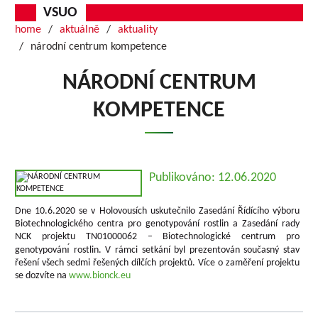
VSUO
home
aktuálně
aktuality
národní centrum kompetence
NÁRODNÍ CENTRUM
KOMPETENCE
Publikováno: 12.06.2020
Dne 10.6.2020 se v Holovousích uskutečnilo Zasedání Řídícího výboru
Biotechnologického centra pro genotypování rostlin a Zasedání rady
NCK projektu TN01000062 – Biotechnologické centrum pro
genotypovánı́ rostlin. V rámci setkání byl prezentován současný stav
řešení všech sedmi řešených dílčích projektů. Více o zaměření projektu
se dozvíte na
www.bionck.eu