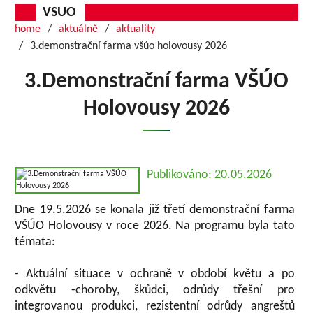
VSUO
home
aktuálně
aktuality
3.demonstrační farma všúo holovousy 2026
3.Demonstrační farma VŠÚO
Holovousy 2026
Publikováno: 20.05.2026
Dne 19.5.2026 se konala již třetí demonstrační farma
VŠÚO Holovousy v roce 2026. Na programu byla tato
témata:
- Aktuální situace v ochraně v období květu a po
odkvětu -choroby, škůdci, odrůdy třešní pro
integrovanou produkci, rezistentní odrůdy angreštů