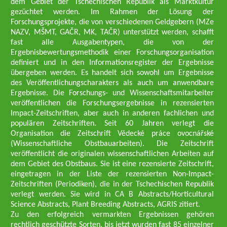
dem Gebiet der Tschechischen Republik als Marktkultur
gezüchtet werden. Im Rahmen der Lösung der
Forschungsprojekte, die von verschiedenen Geldgebern (MZe
NAZV, MŠMT, GAČR, MK, TAČR) unterstützt werden, schafft
fast alle Ausgabentypen, die von der
Ergebnisbewertungsmethodik einer Forschungsorganisation
definiert und in den Informationsregister der Ergebnisse
übergeben werden. Es handelt sich sowohl um Ergebnisse
des Veröffentlichungscharakters als auch um anwendbare
Ergebnisse. Die Forschungs- und Wissenschaftsmitarbeiter
veröffentlichen die Forschungsergebnisse in rezensierten
Impact-Zeitschriften, aber auch in anderen fachlichen und
populären Zeitschriften. Seit 60 Jahren verlegt die
Organisation die Zeitschrift Vědecké práce ovocnářské
(Wissenschaftliche Obstbauarbeiten). Die Zeitschrift
veröffentlicht die originalen wissenschaftlichen Arbeiten auf
dem Gebiet des Obstbaus. Sie ist eine rezensierte Zeitschrift,
eingetragen in der Liste der rezensierten Non-Impact-
Zeitschriften (Periodiken), die in der Tschechischen Republik
verlegt werden. Sie wird in CA B Abstracts/Horticultural
Science Abstracts, Plant Breeding Abstracts, AGRIS zitiert.
Zu den erfolgreich vermarkten Ergebnissen gehören
rechtlich geschützte Sorten, bis jetzt wurden fast 85 einzelner