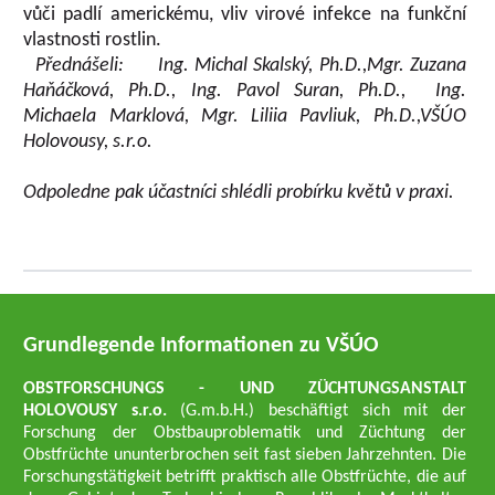
vůči padlí americkému, vliv virové infekce na funkční
vlastnosti rostlin.
Přednášeli: Ing. Michal Skalský, Ph.D.,
Mgr. Zuzana
Haňáčková, Ph.D.,
Ing.
Pavol Suran
, Ph.D.,
Ing.
Michaela Marklová,
Mgr. Liliia Pavliuk, Ph.D.,
VŠÚO
Holovousy, s.r.o.
Odpoledne pak účastníci shlédli probírku květů v praxi.
Grundlegende Informationen zu VŠÚO
OBSTFORSCHUNGS - UND ZÜCHTUNGSANSTALT
HOLOVOUSY s.r.o.
(G.m.b.H.) beschäftigt sich mit der
Forschung der Obstbauproblematik und Züchtung der
Obstfrüchte ununterbrochen seit fast sieben Jahrzehnten. Die
Forschungstätigkeit betrifft praktisch alle Obstfrüchte, die auf