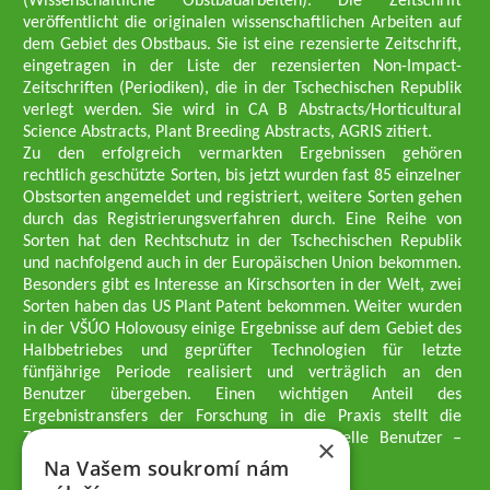
(Wissenschaftliche Obstbauarbeiten). Die Zeitschrift
veröffentlicht die originalen wissenschaftlichen Arbeiten auf
dem Gebiet des Obstbaus. Sie ist eine rezensierte Zeitschrift,
eingetragen in der Liste der rezensierten Non-Impact-
Zeitschriften (Periodiken), die in der Tschechischen Republik
verlegt werden. Sie wird in CA B Abstracts/Horticultural
Science Abstracts, Plant Breeding Abstracts, AGRIS zitiert.
Zu den erfolgreich vermarkten Ergebnissen gehören
rechtlich geschützte Sorten, bis jetzt wurden fast 85 einzelner
Obstsorten angemeldet und registriert, weitere Sorten gehen
durch das Registrierungsverfahren durch. Eine Reihe von
Sorten hat den Rechtschutz in der Tschechischen Republik
und nachfolgend auch in der Europäischen Union bekommen.
Besonders gibt es Interesse an Kirschsorten in der Welt, zwei
Sorten haben das US Plant Patent bekommen. Weiter wurden
in der VŠÚO Holovousy einige Ergebnisse auf dem Gebiet des
Halbbetriebes und geprüfter Technologien für letzte
fünfjährige Periode realisiert und verträglich an den
Benutzer übergeben. Einen wichtigen Anteil des
Ergebnistransfers der Forschung in die Praxis stellt die
Züchtungsmethodik dar, die an professionelle Benutzer –
×
professionelle Obstzüchter übergeben wird.
Na Vašem soukromí nám
Geschäftsführer der Gesellschaft