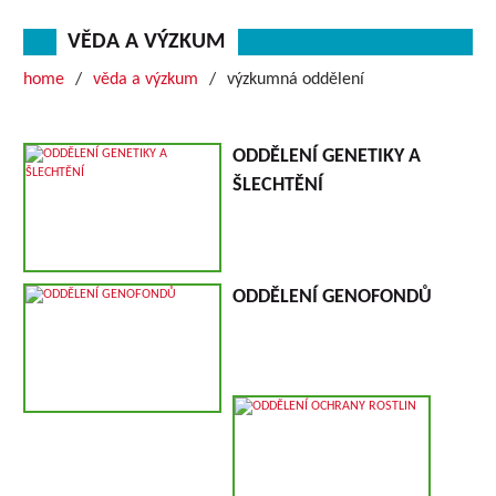
VĚDA A VÝZKUM
home
věda a výzkum
výzkumná oddělení
ODDĚLENÍ GENETIKY A
ŠLECHTĚNÍ
ODDĚLENÍ GENOFONDŮ