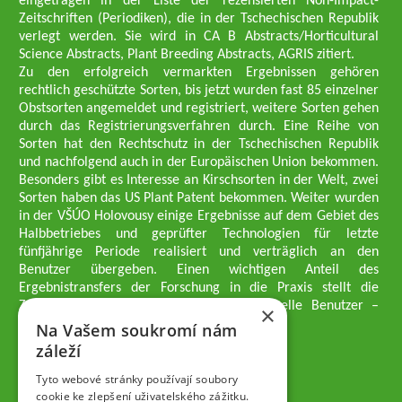
eingetragen in der Liste der rezensierten Non-Impact-
Zeitschriften (Periodiken), die in der Tschechischen Republik
verlegt werden. Sie wird in CA B Abstracts/Horticultural
Science Abstracts, Plant Breeding Abstracts, AGRIS zitiert.
Zu den erfolgreich vermarkten Ergebnissen gehören
rechtlich geschützte Sorten, bis jetzt wurden fast 85 einzelner
Obstsorten angemeldet und registriert, weitere Sorten gehen
durch das Registrierungsverfahren durch. Eine Reihe von
Sorten hat den Rechtschutz in der Tschechischen Republik
und nachfolgend auch in der Europäischen Union bekommen.
Besonders gibt es Interesse an Kirschsorten in der Welt, zwei
Sorten haben das US Plant Patent bekommen. Weiter wurden
in der VŠÚO Holovousy einige Ergebnisse auf dem Gebiet des
Halbbetriebes und geprüfter Technologien für letzte
fünfjährige Periode realisiert und verträglich an den
Benutzer übergeben. Einen wichtigen Anteil des
Ergebnistransfers der Forschung in die Praxis stellt die
Züchtungsmethodik dar, die an professionelle Benutzer –
×
professionelle Obstzüchter übergeben wird.
Na Vašem soukromí nám
Geschäftsführer der Gesellschaft
záleží
Dipl.-Ing. Tomáš Zmeškal
Dipl.-Ing. Jaroslav Vácha
Tyto webové stránky používají soubory
cookie ke zlepšení uživatelského zážitku.