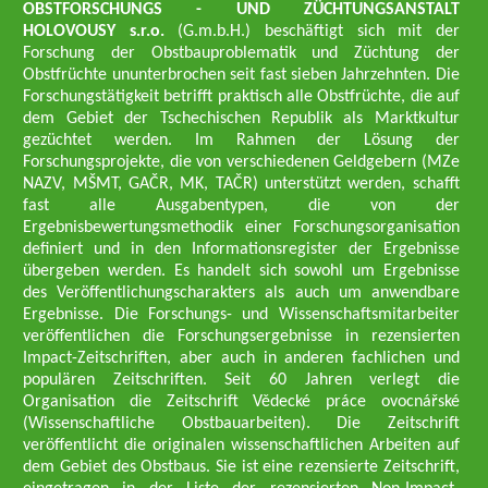
OBSTFORSCHUNGS - UND ZÜCHTUNGSANSTALT
HOLOVOUSY s.r.o.
(G.m.b.H.) beschäftigt sich mit der
Forschung der Obstbauproblematik und Züchtung der
Obstfrüchte ununterbrochen seit fast sieben Jahrzehnten. Die
Forschungstätigkeit betrifft praktisch alle Obstfrüchte, die auf
dem Gebiet der Tschechischen Republik als Marktkultur
gezüchtet werden. Im Rahmen der Lösung der
Forschungsprojekte, die von verschiedenen Geldgebern (MZe
NAZV, MŠMT, GAČR, MK, TAČR) unterstützt werden, schafft
fast alle Ausgabentypen, die von der
Ergebnisbewertungsmethodik einer Forschungsorganisation
definiert und in den Informationsregister der Ergebnisse
übergeben werden. Es handelt sich sowohl um Ergebnisse
des Veröffentlichungscharakters als auch um anwendbare
Ergebnisse. Die Forschungs- und Wissenschaftsmitarbeiter
veröffentlichen die Forschungsergebnisse in rezensierten
Impact-Zeitschriften, aber auch in anderen fachlichen und
populären Zeitschriften. Seit 60 Jahren verlegt die
Organisation die Zeitschrift Vědecké práce ovocnářské
(Wissenschaftliche Obstbauarbeiten). Die Zeitschrift
veröffentlicht die originalen wissenschaftlichen Arbeiten auf
dem Gebiet des Obstbaus. Sie ist eine rezensierte Zeitschrift,