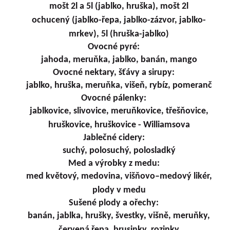
mošt 2l a 5l (jablko, hruška), mošt 2l
ochucený (jablko-řepa, jablko-zázvor, jablko-
mrkev), 5l (hruška-jablko)
Ovocné pyré:
jahoda, meruňka, jablko, banán, mango
Ovocné nektary, šťávy a sirupy:
jablko, hruška, meruňka, višeň, rybíz, pomeranč
Ovocné pálenky:
jablkovice, slivovice, meruňkovice, třešňovice,
hruškovice, hruškovice - Williamsova
Jablečné cidery:
suchý, polosuchý, polosladký
Med a výrobky z medu:
med květový, medovina, višňovo–medový likér,
plody v medu
Sušené plody a ořechy:
banán, jablka, hrušky, švestky, višně, meruňky,
červená řepa, brusinky, rozinky