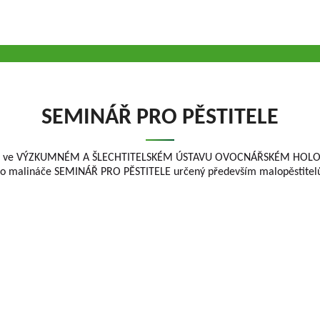
SEMINÁŘ PRO PĚSTITELE
ná ve VÝZKUMNÉM A ŠLECHTITELSKÉM ÚSTAVU OVOCNÁŘSKÉM HOLOVO
ho malináče SEMINÁŘ PRO PĚSTITELE určený především malopěstitelů
OLOVOUSY s.r.o.
(G.m.b.H.) beschäftigt sich
Geschäftsführer
chtung der Obstfrüchte ununterbrochen seit
Gesellschaft