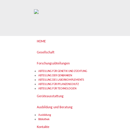
HOME
Gesellschaft
Forschungsabteilungen
ABTEILUNG FÜR GENETIK UND ZÜCHTUNG
ABTEILUNG DER GENBANKEN
ABTEILUNG DES LABORKOMPLEMENTS
ABTEILUNG FÜR PFLANZENSCHUTZ
ABTEILUNG FÜR TECHNOLOGIEN
Geräteausstattung
Ausbildung und Beratung
Ausbildung
Bibliothek
Kontakte