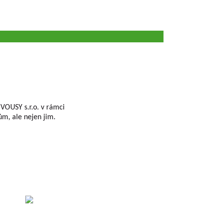
USY s.r.o. v rámci
m, ale nejen jim.
 der