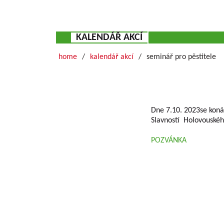
KALENDÁŘ AKCÍ
home
kalendář akcí
seminář pro pěstitele
Dne 7.10. 2023se ko
Slavností Holovouské
POZVÁNKA
Grundlegende Informationen zu VŠÚO
OBSTFORSCHUNGS - UND ZÜCHTUNGSANSTALT H
mit der Forschung der Obstbauproblematik und Zü