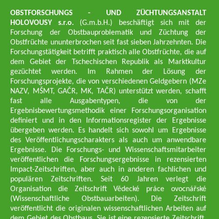
OBSTFORSCHUNGS - UND ZÜCHTUNGSANSTALT
HOLOVOUSY s.r.o.
(G.m.b.H.) beschäftigt sich mit der
Forschung der Obstbauproblematik und Züchtung der
Obstfrüchte ununterbrochen seit fast sieben Jahrzehnten. Die
Forschungstätigkeit betrifft praktisch alle Obstfrüchte, die auf
dem Gebiet der Tschechischen Republik als Marktkultur
gezüchtet werden. Im Rahmen der Lösung der
Forschungsprojekte, die von verschiedenen Geldgebern (MZe
NAZV, MŠMT, GAČR, MK, TAČR) unterstützt werden, schafft
fast alle Ausgabentypen, die von der
Ergebnisbewertungsmethodik einer Forschungsorganisation
definiert und in den Informationsregister der Ergebnisse
übergeben werden. Es handelt sich sowohl um Ergebnisse
des Veröffentlichungscharakters als auch um anwendbare
Ergebnisse. Die Forschungs- und Wissenschaftsmitarbeiter
veröffentlichen die Forschungsergebnisse in rezensierten
Impact-Zeitschriften, aber auch in anderen fachlichen und
populären Zeitschriften. Seit 60 Jahren verlegt die
Organisation die Zeitschrift Vědecké práce ovocnářské
(Wissenschaftliche Obstbauarbeiten). Die Zeitschrift
veröffentlicht die originalen wissenschaftlichen Arbeiten auf
dem Gebiet des Obstbaus. Sie ist eine rezensierte Zeitschrift,