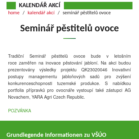
KALENDÁŘ AKCÍ
home
kalendář akcí
seminář pěstitelů ovoce
Seminář pěstitelů ovoce
Tradiční Seminář pěstitelů ovoce bude v letošním
roce
zaměřen na inovace pěstování jabloní. Na akci budou
prezentovány výsledky projektu QK23020046 Inovativní
postupy managementu jabloňových sadů pro zvýšení
konkurenceschopnosti tuzemské produkce. S
nabídkou
portfolia přípravků pro ovocnáře
vystoupí také zástupci AG
Novachem, YARA Agri Czech Republic.
POZVÁNKA
Grundlegende Informationen zu VŠÚO