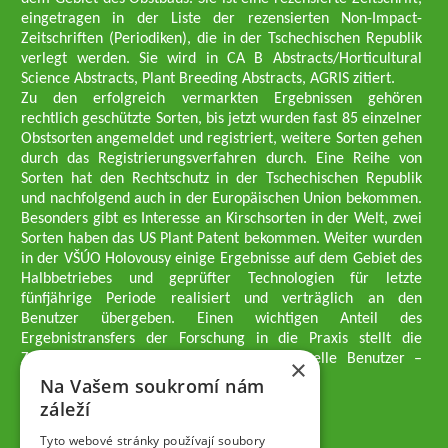
eingetragen in der Liste der rezensierten Non-Impact-
Zeitschriften (Periodiken), die in der Tschechischen Republik
verlegt werden. Sie wird in CA B Abstracts/Horticultural
Science Abstracts, Plant Breeding Abstracts, AGRIS zitiert.
Zu den erfolgreich vermarkten Ergebnissen gehören
rechtlich geschützte Sorten, bis jetzt wurden fast 85 einzelner
Obstsorten angemeldet und registriert, weitere Sorten gehen
durch das Registrierungsverfahren durch. Eine Reihe von
Sorten hat den Rechtschutz in der Tschechischen Republik
und nachfolgend auch in der Europäischen Union bekommen.
Besonders gibt es Interesse an Kirschsorten in der Welt, zwei
Sorten haben das US Plant Patent bekommen. Weiter wurden
in der VŠÚO Holovousy einige Ergebnisse auf dem Gebiet des
Halbbetriebes und geprüfter Technologien für letzte
fünfjährige Periode realisiert und verträglich an den
Benutzer übergeben. Einen wichtigen Anteil des
Ergebnistransfers der Forschung in die Praxis stellt die
Züchtungsmethodik dar, die an professionelle Benutzer –
×
professionelle Obstzüchter übergeben wird.
Na Vašem soukromí nám
Geschäftsführer der Gesellschaft
záleží
Dipl.-Ing. Tomáš Zmeškal
Dipl.-Ing. Jaroslav Vácha
Tyto webové stránky používají soubory