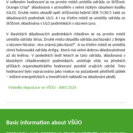
V celkovém hodnocení se na prvním místě umístila odrůda ze Střížovic
Orange Crisp® skladovaná v atmosféře s velmi nízkým obsahem kyslíku
(ULO). Druhé místo obsadil opět střížovický hybrid ÚEB 5130/1 také ze
skladovacích podmínek ULO. A i na třetím místě se umístila odrůda ze
Střížovic skladována v ULO podmínkách s názvem Lyra.
V klasických skladovacích podmínkách chladíren se na prvním místě
umístila odrůda Sirius. Druhé místo obsadila odrůda pocházející z Belgie
s názvem Nicoter, více známá jako Kanzi®. A na třetím místě se umístila
zimní holovouská odrůda Artiga, která má velmi dobrou skladovatelnost
až do května. V posledních šesti letech se tato odrůda, skladovaná v
klasických chladírenských podmínkách, umísťuje vždy na předních
příčkách organoleptického hodnocení pozdně zrajících odrůd. Toto
hodnocení bylo vypracováno jako reakce na požadavek pěstitelů jablek
– snížení energetických a investičních nákladů na skladování plodů.
Výsledky degustace ve VŠÚO - JARO 2024
Basic information about VŠÚO