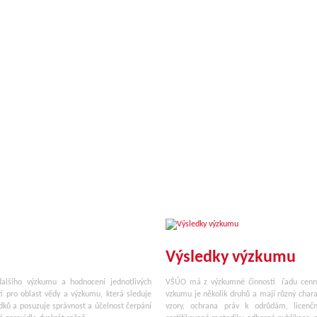
Výsledky výzkumu
alšího výzkumu a hodnocení jednotlivých
VŠÚO má z výzkumné činnosti řadu cenných
i pro oblast vědy a výzkumu, která sleduje
vzkumu je několik druhů a mají různý chara
ků a posuzuje správnost a účelnost čerpání
vzory, ochrana práv k odrůdám, licenč