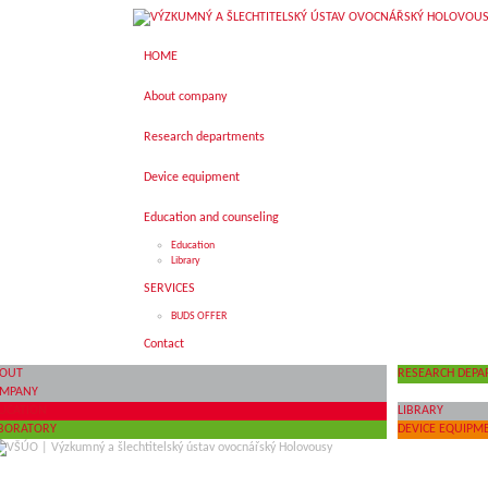
HOME
HOME
About company
About company
Research departments
Research departments
Device equipment
Device equipment
Education and counseling
Education and counseling
Education
Education
Library
Library
SERVICES
SERVICES
BUDS OFFER
BUDS OFFER
Contact
Contact
OUT
RESEARCH DEP
MPANY
UCATION
LIBRARY
BORATORY
DEVICE EQUIPM