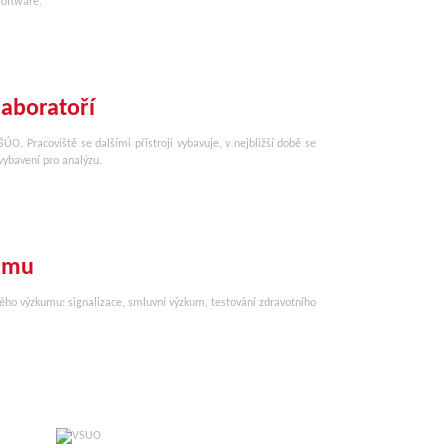
software.
laboratoří
ÚO. Pracoviště se dalšími přístroji vybavuje, v nejbližší době se
vybavení pro analýzu.
kumu
kého výzkumu: signalizace, smluvní výzkum, testování zdravotního