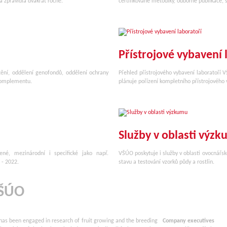
á zpravidla dvakrát ročně.
certifikované metodiky, odborné publikace, 
Přístrojové vybavení 
ění, oddělení genofondů, oddělení ochrany
Přehled přístrojového vybavení laboratoří VŠ
 komplementu.
plánuje pořízení kompletního přístrojového 
Služby v oblasti výz
ené, mezinárodní i specifické jako např.
VŠÚO poskytuje i služby v oblasti ovocnářs
 - 2022.
stavu a testování vzorků půdy a rostlin.
VŠÚO
has been engaged in research of fruit growing and the breeding
Company executives