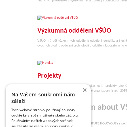
finančních prostředků a využívání infrastruktury společnosti. Jedn
Výzkumná oddělení VŠÚO
VŠÚO má pět výzkumných oddělení: oddělení genetiky a šlecht
ovocných plodin, oddělení technologií a oddělení laboratorního
Projekty
Předkládáme projekty řešené v současnosti, projekty ukonč
×
Dlouhodobá koncepce rozvoje výzkumné organizacev letech 2018
Na Vašem soukromí nám
záleží
Basic information about 
Tyto webové stránky používají soubory
cookie ke zlepšení uživatelského zážitku.
Používáním našich webových stránek
RESEARCH AND BREEDING FRUIT INSTITUTE HOLOVOUSY s.r.o.
souhlasíte se všemi soubory cookie v