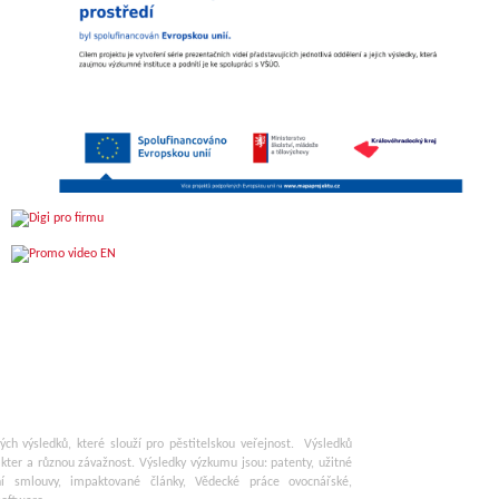
 výsledků, které slouží pro pěstitelskou veřejnost. Výsledků
kter a různou závažnost. Výsledky výzkumu jsou: patenty, užitné
ní smlouvy, impaktované články, Vědecké práce ovocnářské,