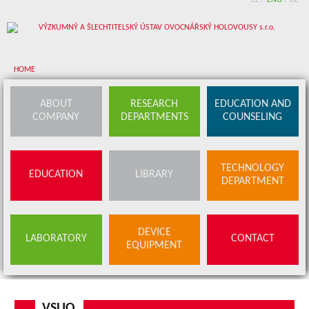
CZ
/
ENG
/
DE
HOME
About company
ABOUT
RESEARCH
EDUCATION AND
COMPANY
DEPARTMENTS
COUNSELING
Research departments
Device equipment
TECHNOLOGY
EDUCATION
LIBRARY
Education and counseling
DEPARTMENT
Education
Library
SERVICES
DEVICE
LABORATORY
CONTACT
BUDS OFFER
EQUIPMENT
Contact
VSUO