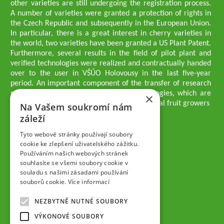
other varieties are still undergoing the registration process.
A number of varieties were granted a protection of rights in
the Czech Republic and subsequently in the European Union.
In particular, there is a great interest in cherry varieties in
the world, two varieties have been granted a US Plant Patent.
Furthermore, several results in the field of pilot plant and
verified technologies were realized and contractually handed
over to the user in VŠÚO Holovousy in the last five-year
period. An important component of the transfer of research
results into practice are growing methodologies, which are
×
passed on to users - professionals - professional fruit growers
Na Vašem soukromí nám
Company executives
záleží
Ing. Tomáš Zmeškal
Ing. Jaroslav Vácha
Tyto webové stránky používají soubory
cookie ke zlepšení uživatelského zážitku.
Používáním našich webových stránek
Companions
souhlasíte se všemi soubory cookie v
Ing. Jan Blažek, CS c.
souladu s našimi zásadami používání
Ing. Josef Kosina, CS c.
souborů cookie.
Více informací
Ing. Václav Ludvík
Ing. František Paprštein, CS c.
NEZBYTNĚ NUTNÉ SOUBORY
Jaroslav Muška
Ing. Radoslav Potůček
VÝKONOVÉ SOUBORY
SEMPRA PRAHA a.s.