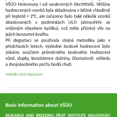
VŠÚO Holovousy i od soukromých šlechtitelů. Většina
hodnocených vzorků byla skladována v běžné chladírně
při teplotě + 2°C, ale zařazeno bylo také několik vzorků
skladovaných v podmínkách ULO (atmosféře se
sníženým obsahem kyslíku), což mělo příznivý vliv na
jejich konzumní kvalitu.
Při degustaci se používala stejná metodika jako v
předchozích letech, výsledné bodové hodnocení bylo
získáno součtem průměrného bodového hodnocení
vůně, slupky, konzistence dužniny, šťavnatosti, vzhledu
a dvojnásobného počtu bodů chuti.
Výsledky zimní degustace
Basic information about VŠÚO
RESEARCH AND BREEDING FRUIT INSTITUTE HOLOVOUSY