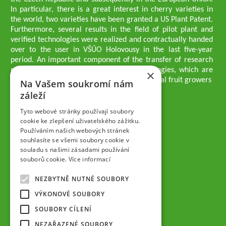
In particular, there is a great interest in cherry varieties in
the world, two varieties have been granted a US Plant Patent.
Furthermore, several results in the field of pilot plant and
verified technologies were realized and contractually handed
over to the user in VŠÚO Holovousy in the last five-year
period. An important component of the transfer of research
results into practice are growing methodologies, which are
×
passed on to users - professionals - professional fruit growers
Na Vašem soukromí nám
Company executives
záleží
Ing. Tomáš Zmeškal
Ing. Jaroslav Vácha
Tyto webové stránky používají soubory
cookie ke zlepšení uživatelského zážitku.
Používáním našich webových stránek
Companions
souhlasíte se všemi soubory cookie v
Ing. Jan Blažek, CS c.
souladu s našimi zásadami používání
Ing. Josef Kosina, CS c.
souborů cookie.
Více informací
Ing. Václav Ludvík
Ing. František Paprštein, CS c.
NEZBYTNĚ NUTNÉ SOUBORY
Jaroslav Muška
Ing. Radoslav Potůček
VÝKONOVÉ SOUBORY
SEMPRA PRAHA a.s.
SOUBORY CÍLENÍ
Company Supervisory Board
NEZAŘAZENÉ SOUBORY