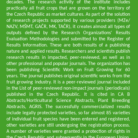
decades. The research activity of the institute includes
practically all fruit crops that are grown on the territory of
the Czech Republic as market cultures. As part of the solution
of research projects supported by various providers (MZe/
NAZV, MŠMT, GAČR, MK, TAČR), it creates almost all types of
outputs defined by the Research Organizations' Results
Evaluation Methodologies and submitted to the Register of
Results Information. These are both results of a publishing
nature and applied results. Researchers and scientists publish
research results in impacted, peer-reviewed, as well as in
other professional and popular journals. The organization has
been publishing Scientific Work on Fruit Growing for 60
years. The journal publishes original scientific works from the
fruit growing industry. It is a peer-reviewed journal included
in the List of peer-reviewed non-impact journals (periodicals)
published in the Czech Republic. It is cited in CA B
Abstracts/Horticultural Science Abstracts, Plant Breeding
Abstracts, AGRIS. The successfully commercialized results
include legally protected varieties, so far almost 85 varieties
of individual fruit species have been entered and registered,
other varieties are still undergoing the registration process.
A number of varieties were granted a protection of rights in
the Czech Republic and subsequently in the European Union.