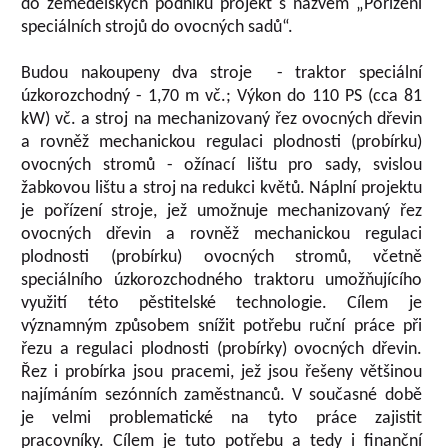
do zemědělských podniků projekt s názvem „Pořízení
speciálních strojů do ovocných sadů“.
Budou nakoupeny dva stroje - traktor speciální
úzkorozchodný - 1,70 m vč.; Výkon do 110 PS (cca 81
kW) vč. a stroj na mechanizovaný řez ovocných dřevin
a rovněž mechanickou regulaci plodnosti (probírku)
ovocných stromů - ožínací lištu pro sady, svislou
žabkovou lištu a stroj na redukci květů. Náplní projektu
je pořízení stroje, jež umožnuje mechanizovaný řez
ovocných dřevin a rovněž mechanickou regulaci
plodnosti (probírku) ovocných stromů, včetně
speciálního úzkorozchodného traktoru umožňujícího
využití této pěstitelské technologie. Cílem je
významným způsobem snížit potřebu ruční práce při
řezu a regulaci plodnosti (probírky) ovocných dřevin.
Řez i probírka jsou pracemi, jež jsou řešeny většinou
najímáním sezónních zaměstnanců. V současné době
je velmi problematické na tyto práce zajistit
pracovníky. Cílem je tuto potřebu a tedy i finanční