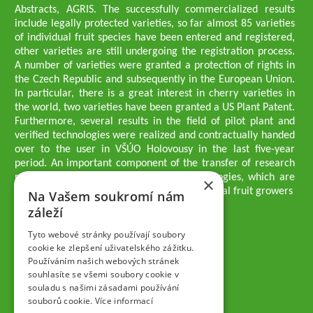
Abstracts, AGRIS. The successfully commercialized results
include legally protected varieties, so far almost 85 varieties
of individual fruit species have been entered and registered,
other varieties are still undergoing the registration process.
A number of varieties were granted a protection of rights in
the Czech Republic and subsequently in the European Union.
In particular, there is a great interest in cherry varieties in
the world, two varieties have been granted a US Plant Patent.
Furthermore, several results in the field of pilot plant and
verified technologies were realized and contractually handed
over to the user in VŠÚO Holovousy in the last five-year
period. An important component of the transfer of research
results into practice are growing methodologies, which are
×
passed on to users - professionals - professional fruit growers
Na Vašem soukromí nám
Company executives
záleží
Ing. Tomáš Zmeškal
Ing. Jaroslav Vácha
Tyto webové stránky používají soubory
cookie ke zlepšení uživatelského zážitku.
Používáním našich webových stránek
Companions
souhlasíte se všemi soubory cookie v
Ing. Jan Blažek, CS c.
souladu s našimi zásadami používání
Ing. Josef Kosina, CS c.
souborů cookie.
Více informací
Ing. Václav Ludvík