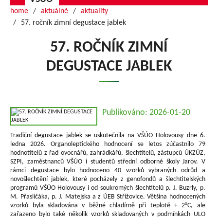
home
aktuálně
aktuality
57. ročník zimní degustace jablek
57. ROČNÍK ZIMNÍ
DEGUSTACE JABLEK
Publikováno: 2026-01-20
Tradiční degustace jablek se uskutečnila na VŠÚO Holovousy dne 6.
ledna 2026. Organoleptického hodnocení se letos zúčastnilo 79
hodnotitelů z řad ovocnářů, zahrádkářů, šlechtitelů, zástupců ÚKZÚZ,
SZPI, zaměstnanců VŠÚO i studentů střední odborné školy Jarov. V
rámci degustace bylo hodnoceno 40 vzorků vybraných odrůd a
novošlechtění jablek, které pocházely z genofondů a šlechtitelských
programů VŠÚO Holovousy i od soukromých šlechtitelů p. J. Buzrly, p.
M. Přasličáka, p. J. Matejska a z ÚEB Střížovice. Většina hodnocených
vzorků byla skladována v běžné chladírně při teplotě + 2°C, ale
zařazeno bylo také několik vzorků skladovaných v podmínkách ULO