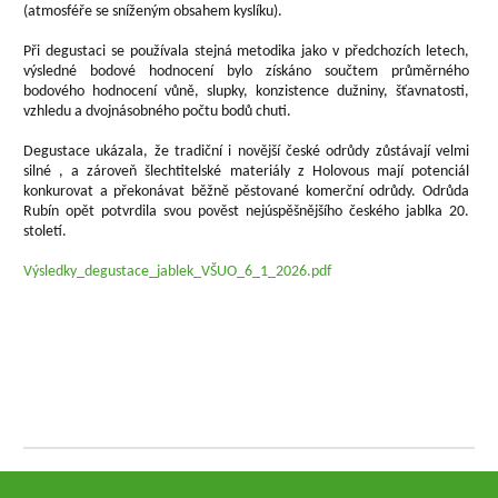
(atmosféře se sníženým obsahem kyslíku).
Při degustaci se používala stejná metodika jako v předchozích letech,
výsledné bodové hodnocení bylo získáno součtem průměrného
bodového hodnocení vůně, slupky, konzistence dužniny, šťavnatosti,
vzhledu a dvojnásobného počtu bodů chuti.
Degustace ukázala, že tradiční i novější české odrůdy zůstávají velmi
silné , a zároveň šlechtitelské materiály z Holovous mají potenciál
konkurovat a překonávat běžně pěstované komerční odrůdy. Odrůda
Rubín opět potvrdila svou pověst nejúspěšnějšího českého jablka 20.
století.
Výsledky_degustace_jablek_VŠUO_6_1_2026.pdf